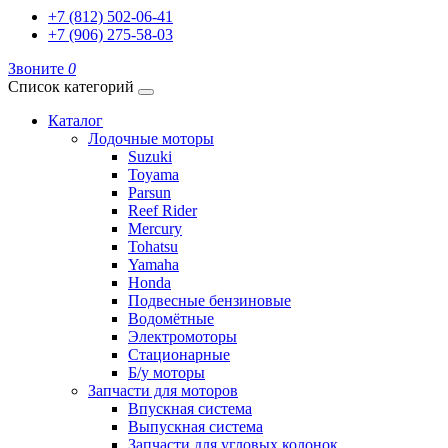
+7 (812) 502-06-41
+7 (906) 275-58-03
Звоните
0
Список категорий
Каталог
Лодочные моторы
Suzuki
Toyama
Parsun
Reef Rider
Mercury
Tohatsu
Yamaha
Honda
Подвесные бензиновые
Водомётные
Электромоторы
Стационарные
Б/у моторы
Запчасти для моторов
Впускная система
Выпускная система
Запчасти для угловых колонок