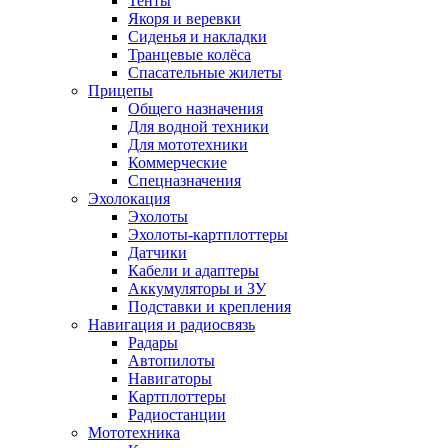
Тенты
Якоря и веревки
Сиденья и накладки
Транцевые колёса
Спасательные жилеты
Прицепы
Общего назначения
Для водной техники
Для мототехники
Коммерческие
Спецназначения
Эхолокация
Эхолоты
Эхолоты-картплоттеры
Датчики
Кабели и адаптеры
Аккумуляторы и ЗУ
Подставки и крепления
Навигация и радиосвязь
Радары
Автопилоты
Навигаторы
Картплоттеры
Радиостанции
Мототехника