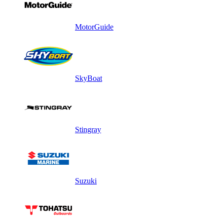
MotorGuide
SkyBoat
Stingray
Suzuki