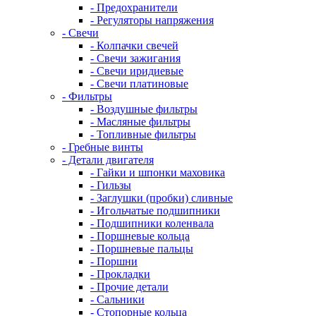
- Предохранители
- Регуляторы напряжения
- Свечи
- Колпачки свечей
- Свечи зажигания
- Свечи иридиевые
- Свечи платиновые
- Фильтры
- Воздушные фильтры
- Масляные фильтры
- Топливные фильтры
- Гребные винты
- Детали двигателя
- Гайки и шпонки маховика
- Гильзы
- Заглушки (пробки) сливные
- Игольчатые подшипники
- Подшипники коленвала
- Поршневые кольца
- Поршневые пальцы
- Поршни
- Прокладки
- Прочие детали
- Сальники
- Стопорные кольца