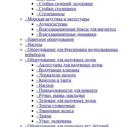
- Стойки сидений, подложки
- Стойки столешниц
- Столешницы
- Морская акустика и аксессуары
- Аудиосистемы
- Влагозащищенные боксы для магнитол
- Влагозащищенные динамики
- Навесное оборудование
- Насосы
- Оборудование для буксировки воднолыжника,
вейкборда
- Оборудование для надувных лодок
- Аксессуары для надувных лодок
- Воздушные клапаны
- Держатели эхолота
- Консоли и тарги
- Насосы
- Принадлежности для ремонта
- Ручки, рымы, накладки
- Тележки для надувных лодок
- Тенты стояночные
- Транцевые колеса
- Трапы
- Утки, уключины
- Оборудование для парусных яхт, бегучий