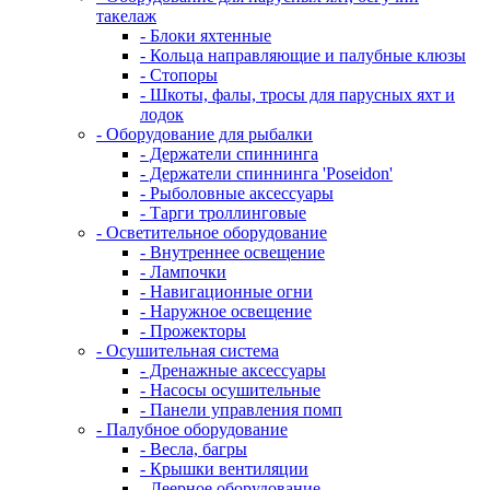
такелаж
- Блоки яхтенные
- Кольца направляющие и палубные клюзы
- Стопоры
- Шкоты, фалы, тросы для парусных яхт и
лодок
- Оборудование для рыбалки
- Держатели спиннинга
- Держатели спиннинга 'Poseidon'
- Рыболовные аксессуары
- Тарги троллинговые
- Осветительное оборудование
- Внутреннее освещение
- Лампочки
- Навигационные огни
- Наружное освещение
- Прожекторы
- Осушительная система
- Дренажные аксессуары
- Насосы осушительные
- Панели управления помп
- Палубное оборудование
- Весла, багры
- Крышки вентиляции
- Леерное оборудование