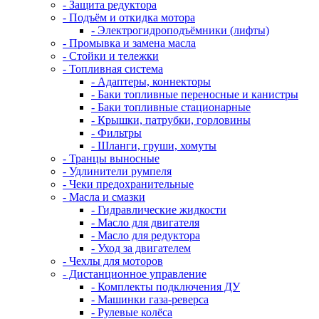
- Защита редуктора
- Подъём и откидка мотора
- Электрогидроподъёмники (лифты)
- Промывка и замена масла
- Стойки и тележки
- Топливная система
- Адаптеры, коннекторы
- Баки топливные переносные и канистры
- Баки топливные стационарные
- Крышки, патрубки, горловины
- Фильтры
- Шланги, груши, хомуты
- Транцы выносные
- Удлинители румпеля
- Чеки предохранительные
- Масла и смазки
- Гидравлические жидкости
- Масло для двигателя
- Масло для редуктора
- Уход за двигателем
- Чехлы для моторов
- Дистанционное управление
- Комплекты подключения ДУ
- Машинки газа-реверса
- Рулевые колёса