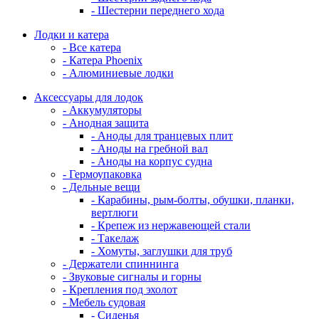
- Шестерни переднего хода
Лодки и катера
- Все катера
- Катера Phoenix
- Алюминиевые лодки
Аксессуары для лодок
- Аккумуляторы
- Анодная защита
- Аноды для транцевых плит
- Аноды на гребной вал
- Аноды на корпус судна
- Гермоупаковка
- Дельные вещи
- Карабины, рым-болты, обушки, планки,
вертлюги
- Крепеж из нержавеющей стали
- Такелаж
- Хомуты, заглушки для труб
- Держатели спиннинга
- Звуковые сигналы и горны
- Крепления под эхолот
- Мебель судовая
- Сиденья