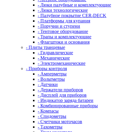
- Люки палубные и комплектующие
- Люки технологические
- Палубное покрытие CER-DECK
- Платформы для купания
- Поручни и ступени
- Тентовое оборудование
- Трапы и комплектующие
- Флагштоки и основания
- Плиты транцевые
- Гидравлические
- Механические
- Электромеханические
- Приборы контроля
- Амперметры
- Вольтметры
- Датчики
- Держатели приборов
- Дисплей для приборов
- Индикатор заряда батареи
- Комбинированные приборы
- Компасы
- Спидометры
- Счетчики моточасов
- Тахометры