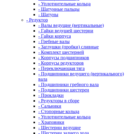
- Уплотнительные кольца
- Шатунные пальцы
- Шатуны
- Редуктор
- Валы ведущие (вертикальные)
- Гайки ведущей шестерни
- Гайки корпуса
- Гребные валы
- Заглушки (пробки) сливные
- Комплект шестерней
- Корпусы подшипников
- Корпусы редукторов
- Переключающая тяга
- Подшипники ведущего (вертикального)
вала
- Подшипники гребного вала
- Подшипники шестерен
- Прокладки
- Редукторы в сборе
- Сальники
- Стопорные кольца
- Уплотнительные кольца
- Храповики
- Шестерни ведущие
- Шестерни заднего хода