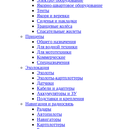
Электро- оборудование
Якорно-швартовое оборудование
Тенты
Якоря и веревки
Сиденья и накладки
Транцевые колёса
Спасательные жилеты
Прицепы
Общего назначения
Для водной техники
Для мототехники
Коммерческие
Спецназначения
Эхолокация
Эхолоты
Эхолоты-картплоттеры
Датчики
Кабели и адаптеры
Аккумуляторы и ЗУ
Подставки и крепления
Навигация и радиосвязь
Радары
Автопилоты
Навигаторы
Картплоттеры