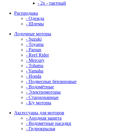
- 2x - тактный
Распродажа
- Одежда
- Шлемы
Лодочные моторы
- Suzuki
- Toyama
- Parsun
- Reef Rider
- Mercury
- Tohatsu
- Yamaha
- Honda
- Подвесные бензиновые
- Водомётные
- Электромоторы
- Стационарные
- Б/у моторы
Аксессуары для моторов
- Анодная защита
- Водометные насадки
- Гидрокрылья