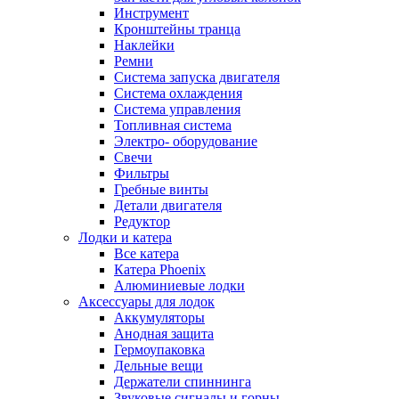
Инструмент
Кронштейны транца
Наклейки
Ремни
Система запуска двигателя
Система охлаждения
Система управления
Топливная система
Электро- оборудование
Свечи
Фильтры
Гребные винты
Детали двигателя
Редуктор
Лодки и катера
Все катера
Катера Phoenix
Алюминиевые лодки
Аксессуары для лодок
Аккумуляторы
Анодная защита
Гермоупаковка
Дельные вещи
Держатели спиннинга
Звуковые сигналы и горны