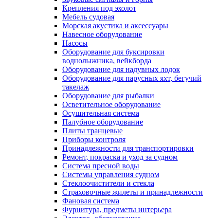
Крепления под эхолот
Мебель судовая
Морская акустика и аксессуары
Навесное оборудование
Насосы
Оборудование для буксировки
воднолыжника, вейкборда
Оборудование для надувных лодок
Оборудование для парусных яхт, бегучий
такелаж
Оборудование для рыбалки
Осветительное оборудование
Осушительная система
Палубное оборудование
Плиты транцевые
Приборы контроля
Принадлежности для транспортировки
Ремонт, покраска и уход за судном
Система пресной воды
Системы управления судном
Стеклоочистители и стекла
Страховочные жилеты и принадлежности
Фановая система
Фурнитура, предметы интерьера