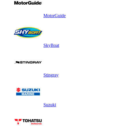
MotorGuide
SkyBoat
Stingray
Suzuki