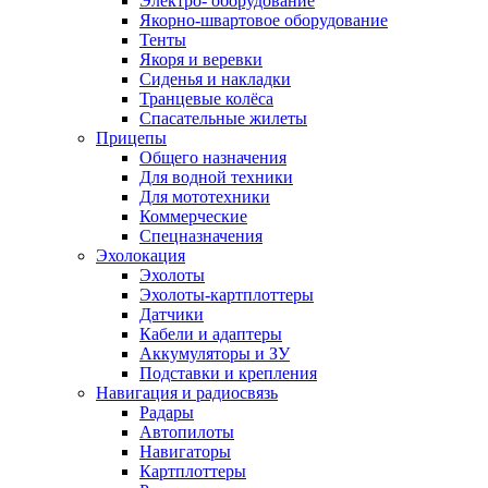
Электро- оборудование
Якорно-швартовое оборудование
Тенты
Якоря и веревки
Сиденья и накладки
Транцевые колёса
Спасательные жилеты
Прицепы
Общего назначения
Для водной техники
Для мототехники
Коммерческие
Спецназначения
Эхолокация
Эхолоты
Эхолоты-картплоттеры
Датчики
Кабели и адаптеры
Аккумуляторы и ЗУ
Подставки и крепления
Навигация и радиосвязь
Радары
Автопилоты
Навигаторы
Картплоттеры