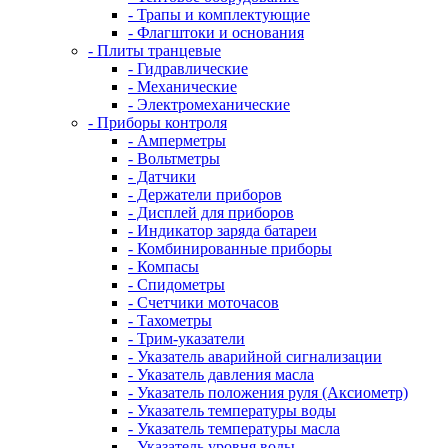
- Трапы и комплектующие
- Флагштоки и основания
- Плиты транцевые
- Гидравлические
- Механические
- Электромеханические
- Приборы контроля
- Амперметры
- Вольтметры
- Датчики
- Держатели приборов
- Дисплей для приборов
- Индикатор заряда батареи
- Комбинированные приборы
- Компасы
- Спидометры
- Счетчики моточасов
- Тахометры
- Трим-указатели
- Указатель аварийной сигнализации
- Указатель давления масла
- Указатель положения руля (Аксиометр)
- Указатель температуры воды
- Указатель температуры масла
- Указатель уровня воды