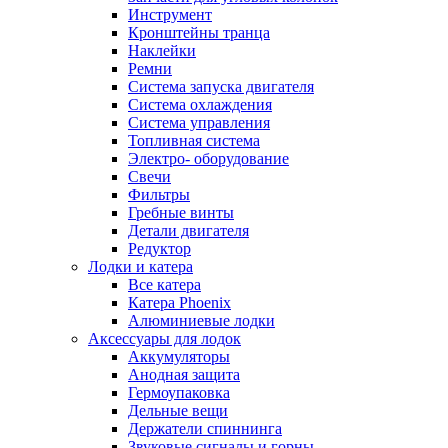
Инструмент
Кронштейны транца
Наклейки
Ремни
Система запуска двигателя
Система охлаждения
Система управления
Топливная система
Электро- оборудование
Свечи
Фильтры
Гребные винты
Детали двигателя
Редуктор
Лодки и катера
Все катера
Катера Phoenix
Алюминиевые лодки
Аксессуары для лодок
Аккумуляторы
Анодная защита
Гермоупаковка
Дельные вещи
Держатели спиннинга
Звуковые сигналы и горны