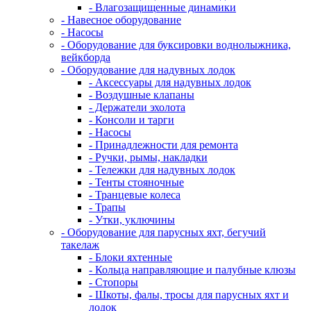
- Влагозащищенные динамики
- Навесное оборудование
- Насосы
- Оборудование для буксировки воднолыжника,
вейкборда
- Оборудование для надувных лодок
- Аксессуары для надувных лодок
- Воздушные клапаны
- Держатели эхолота
- Консоли и тарги
- Насосы
- Принадлежности для ремонта
- Ручки, рымы, накладки
- Тележки для надувных лодок
- Тенты стояночные
- Транцевые колеса
- Трапы
- Утки, уключины
- Оборудование для парусных яхт, бегучий
такелаж
- Блоки яхтенные
- Кольца направляющие и палубные клюзы
- Стопоры
- Шкоты, фалы, тросы для парусных яхт и
лодок