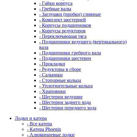
- Гайки корпуса
- Гребные валы
- Заглушки (пробки) сливные
- Комплект шестерней
- Корпусы подшипников
- Корпусы редукторов
- Переключающая тяга
- Подшипники ведущего (вертикального)
вала
- Подшипники гребного вала
- Подшипники шестерен
- Прокладки
- Редукторы в сборе
- Сальники
- Стопорные кольца
- Уплотнительные кольца
- Храповики
- Шестерни ведущие
- Шестерни заднего хода
- Шестерни переднего хода
Лодки и катера
- Все катера
- Катера Phoenix
- Алюминиевые лодки