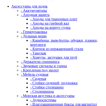
Аксессуары для лодок
- Аккумуляторы
- Анодная защита
- Аноды для транцевых плит
- Аноды на гребной вал
- Аноды на корпус судна
- Гермоупаковка
- Дельные вещи
- Карабины, рым-болты, обушки, планки,
вертлюги
- Крепеж из нержавеющей стали
- Такелаж
- Хомуты, заглушки для труб
- Держатели спиннинга
- Звуковые сигналы и горны
- Крепления под эхолот
- Мебель судовая
- Сиденья
- Стойки сидений, подложки
- Стойки столешниц
- Столешницы
- Морская акустика и аксессуары
- Аудиосистемы
- Влагозащищенные боксы для магнитол