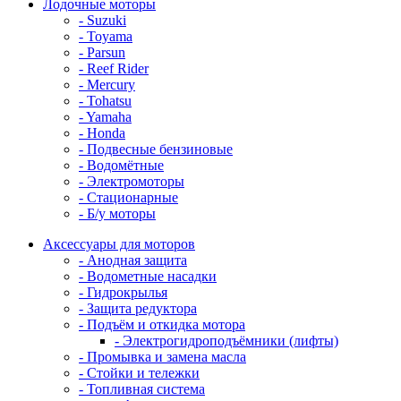
Лодочные моторы
- Suzuki
- Toyama
- Parsun
- Reef Rider
- Mercury
- Tohatsu
- Yamaha
- Honda
- Подвесные бензиновые
- Водомётные
- Электромоторы
- Стационарные
- Б/у моторы
Аксессуары для моторов
- Анодная защита
- Водометные насадки
- Гидрокрылья
- Защита редуктора
- Подъём и откидка мотора
- Электрогидроподъёмники (лифты)
- Промывка и замена масла
- Стойки и тележки
- Топливная система