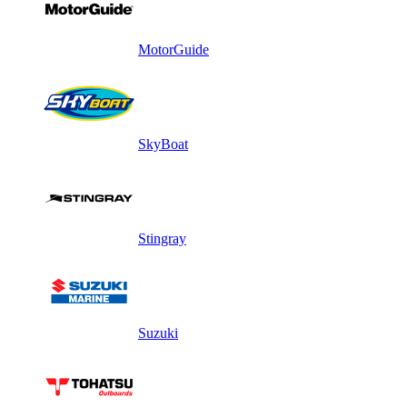
MotorGuide
SkyBoat
Stingray
Suzuki