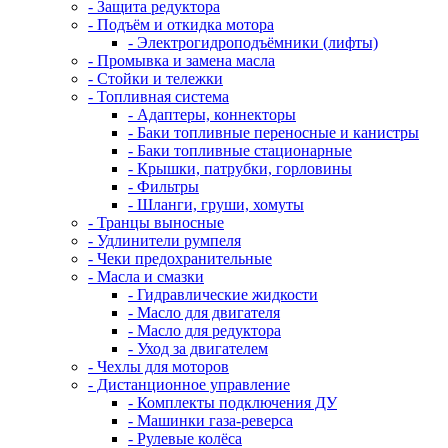
- Защита редуктора
- Подъём и откидка мотора
- Электрогидроподъёмники (лифты)
- Промывка и замена масла
- Стойки и тележки
- Топливная система
- Адаптеры, коннекторы
- Баки топливные переносные и канистры
- Баки топливные стационарные
- Крышки, патрубки, горловины
- Фильтры
- Шланги, груши, хомуты
- Транцы выносные
- Удлинители румпеля
- Чеки предохранительные
- Масла и смазки
- Гидравлические жидкости
- Масло для двигателя
- Масло для редуктора
- Уход за двигателем
- Чехлы для моторов
- Дистанционное управление
- Комплекты подключения ДУ
- Машинки газа-реверса
- Рулевые колёса