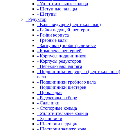
- Уплотнительные кольца
- Шатунные пальцы
- Шатуны
- Редуктор
- Валы ведущие (вертикальные)
- Гайки ведущей шестерни
- Гайки корпуса
- Гребные валы
- Заглушки (пробки) сливные
- Комплект шестерней
- Корпусы подшипников
- Корпусы редукторов
- Переключающая тяга
- Подшипники ведущего (вертикального)
вала
- Подшипники гребного вала
- Подшипники шестерен
- Прокладки
- Редукторы в сборе
- Сальники
- Стопорные кольца
- Уплотнительные кольца
- Храповики
- Шестерни ведущие
- Шестерни заднего хода