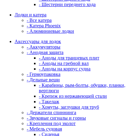
- Шестерни переднего хода
Лодки и катера
- Все катера
- Катера Phoenix
- Алюминиевые лодки
Аксессуары для лодок
- Аккумуляторы
- Анодная защита
- Аноды для транцевых плит
- Аноды на гребной вал
- Аноды на корпус судна
- Гермоупаковка
- Дельные вещи
- Карабины, рым-болты, обушки, планки,
вертлюги
- Крепеж из нержавеющей стали
- Такелаж
- Хомуты, заглушки для труб
- Держатели спиннинга
- Звуковые сигналы и горны
- Крепления под эхолот
- Мебель судовая
- Сиденья