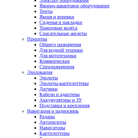
Электро- оборудование
Якорно-швартовое оборудование
Тенты
Якоря и веревки
Сиденья и накладки
Транцевые колёса
Спасательные жилеты
Прицепы
Общего назначения
Для водной техники
Для мототехники
Коммерческие
Спецназначения
Эхолокация
Эхолоты
Эхолоты-картплоттеры
Датчики
Кабели и адаптеры
Аккумуляторы и ЗУ
Подставки и крепления
Навигация и радиосвязь
Радары
Автопилоты
Навигаторы
Картплоттеры