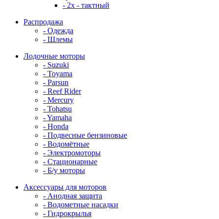
- 2x - тактный
Распродажа
- Одежда
- Шлемы
Лодочные моторы
- Suzuki
- Toyama
- Parsun
- Reef Rider
- Mercury
- Tohatsu
- Yamaha
- Honda
- Подвесные бензиновые
- Водомётные
- Электромоторы
- Стационарные
- Б/у моторы
Аксессуары для моторов
- Анодная защита
- Водометные насадки
- Гидрокрылья