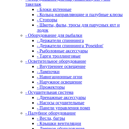
такелаж
- Блоки яхтенные
- Кольца направляющие и палубные клюзы
- Стопоры
- Шкоты, фалы, тросы для парусных яхт и
лодок
- Оборудование для рыбалки
- Держатели спиннинга
- Держатели спиннинга 'Poseidon'
- Рыболовные аксессуары
- Тарги троллинговые
- Осветительное оборудование
- Внутреннее освещение
- Лампочки
- Навигационные огни
- Наружное освещение
- Прожекторы
- Осушительная система
- Дренажные аксессуары
- Насосы осушительные
- Панели управления помп
- Палубное оборудование
- Весла, багры
- Крышки вентиляции
- Леерное оборудование