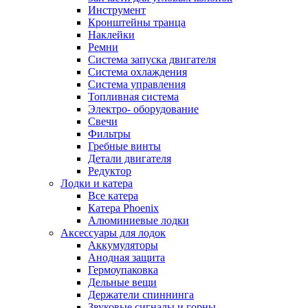
Инструмент
Кронштейны транца
Наклейки
Ремни
Система запуска двигателя
Система охлаждения
Система управления
Топливная система
Электро- оборудование
Свечи
Фильтры
Гребные винты
Детали двигателя
Редуктор
Лодки и катера
Все катера
Катера Phoenix
Алюминиевые лодки
Аксессуары для лодок
Аккумуляторы
Анодная защита
Гермоупаковка
Дельные вещи
Держатели спиннинга
Звуковые сигналы и горны