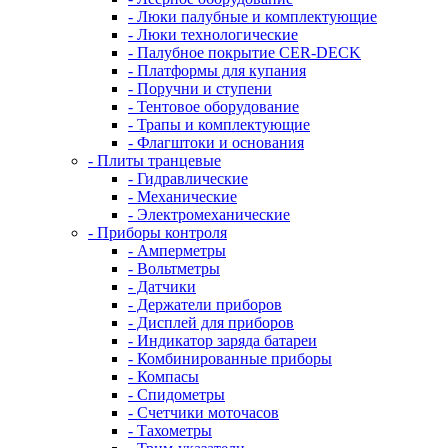
- Люки палубные и комплектующие
- Люки технологические
- Палубное покрытие CER-DECK
- Платформы для купания
- Поручни и ступени
- Тентовое оборудование
- Трапы и комплектующие
- Флагштоки и основания
- Плиты транцевые
- Гидравлические
- Механические
- Электромеханические
- Приборы контроля
- Амперметры
- Вольтметры
- Датчики
- Держатели приборов
- Дисплей для приборов
- Индикатор заряда батареи
- Комбинированные приборы
- Компасы
- Спидометры
- Счетчики моточасов
- Тахометры