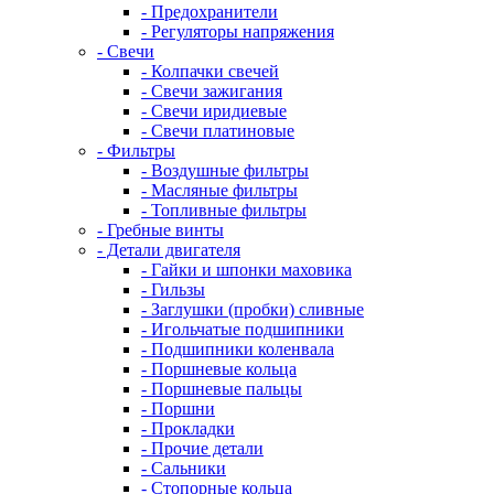
- Предохранители
- Регуляторы напряжения
- Свечи
- Колпачки свечей
- Свечи зажигания
- Свечи иридиевые
- Свечи платиновые
- Фильтры
- Воздушные фильтры
- Масляные фильтры
- Топливные фильтры
- Гребные винты
- Детали двигателя
- Гайки и шпонки маховика
- Гильзы
- Заглушки (пробки) сливные
- Игольчатые подшипники
- Подшипники коленвала
- Поршневые кольца
- Поршневые пальцы
- Поршни
- Прокладки
- Прочие детали
- Сальники
- Стопорные кольца