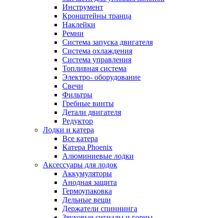
Инструмент
Кронштейны транца
Наклейки
Ремни
Система запуска двигателя
Система охлаждения
Система управления
Топливная система
Электро- оборудование
Свечи
Фильтры
Гребные винты
Детали двигателя
Редуктор
Лодки и катера
Все катера
Катера Phoenix
Алюминиевые лодки
Аксессуары для лодок
Аккумуляторы
Анодная защита
Гермоупаковка
Дельные вещи
Держатели спиннинга
Звуковые сигналы и горны