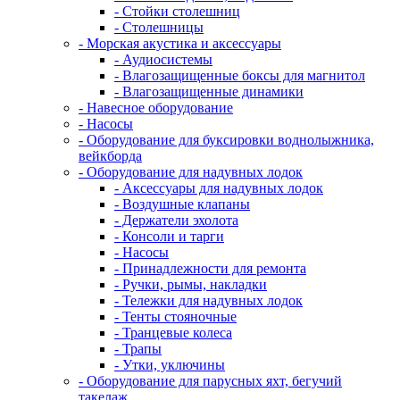
- Стойки столешниц
- Столешницы
- Морская акустика и аксессуары
- Аудиосистемы
- Влагозащищенные боксы для магнитол
- Влагозащищенные динамики
- Навесное оборудование
- Насосы
- Оборудование для буксировки воднолыжника,
вейкборда
- Оборудование для надувных лодок
- Аксессуары для надувных лодок
- Воздушные клапаны
- Держатели эхолота
- Консоли и тарги
- Насосы
- Принадлежности для ремонта
- Ручки, рымы, накладки
- Тележки для надувных лодок
- Тенты стояночные
- Транцевые колеса
- Трапы
- Утки, уключины
- Оборудование для парусных яхт, бегучий
такелаж