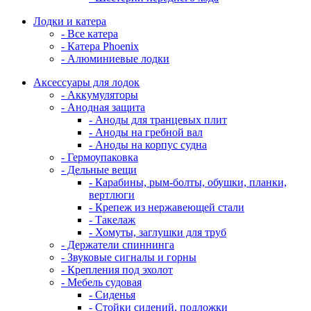
Лодки и катера
- Все катера
- Катера Phoenix
- Алюминиевые лодки
Аксессуары для лодок
- Аккумуляторы
- Анодная защита
- Аноды для транцевых плит
- Аноды на гребной вал
- Аноды на корпус судна
- Гермоупаковка
- Дельные вещи
- Карабины, рым-болты, обушки, планки,
вертлюги
- Крепеж из нержавеющей стали
- Такелаж
- Хомуты, заглушки для труб
- Держатели спиннинга
- Звуковые сигналы и горны
- Крепления под эхолот
- Мебель судовая
- Сиденья
- Стойки сидений, подложки