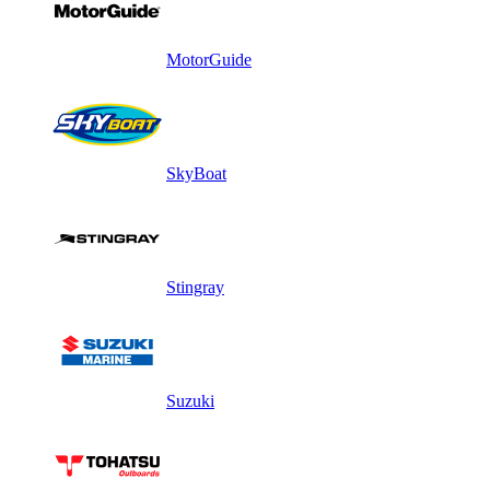
MotorGuide
SkyBoat
Stingray
Suzuki