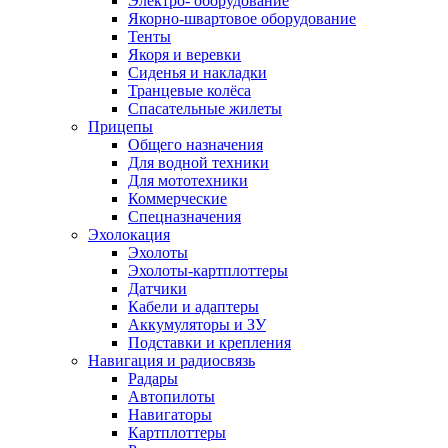
Электро- оборудование
Якорно-швартовое оборудование
Тенты
Якоря и веревки
Сиденья и накладки
Транцевые колёса
Спасательные жилеты
Прицепы
Общего назначения
Для водной техники
Для мототехники
Коммерческие
Спецназначения
Эхолокация
Эхолоты
Эхолоты-картплоттеры
Датчики
Кабели и адаптеры
Аккумуляторы и ЗУ
Подставки и крепления
Навигация и радиосвязь
Радары
Автопилоты
Навигаторы
Картплоттеры