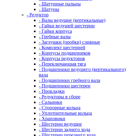
- Шатунные пальцы
- Шатуны
- Редуктор
- Валы ведущие (вертикальные)
- Гайки ведущей шестерни
- Гайки корпуса
- Гребные валы
- Заглушки (пробки) сливные
- Комплект шестерней
- Корпусы подшипников
- Корпусы редукторов
- Переключающая тяга
- Подшипники ведущего (вертикального)
вала
- Подшипники гребного вала
- Подшипники шестерен
- Прокладки
- Редукторы в сборе
- Сальники
- Стопорные кольца
- Уплотнительные кольца
- Храповики
- Шестерни ведущие
- Шестерни заднего хода
- Шестерни переднего хода