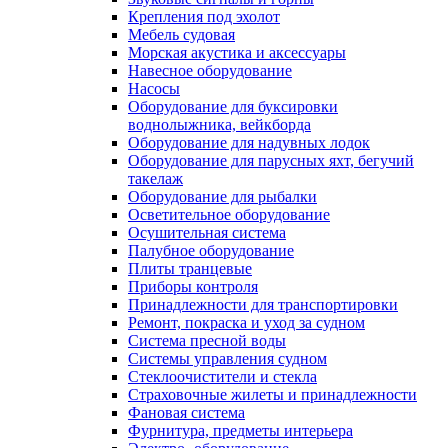
Крепления под эхолот
Мебель судовая
Морская акустика и аксессуары
Навесное оборудование
Насосы
Оборудование для буксировки
воднолыжника, вейкборда
Оборудование для надувных лодок
Оборудование для парусных яхт, бегучий
такелаж
Оборудование для рыбалки
Осветительное оборудование
Осушительная система
Палубное оборудование
Плиты транцевые
Приборы контроля
Принадлежности для транспортировки
Ремонт, покраска и уход за судном
Система пресной воды
Системы управления судном
Стеклоочистители и стекла
Страховочные жилеты и принадлежности
Фановая система
Фурнитура, предметы интерьера