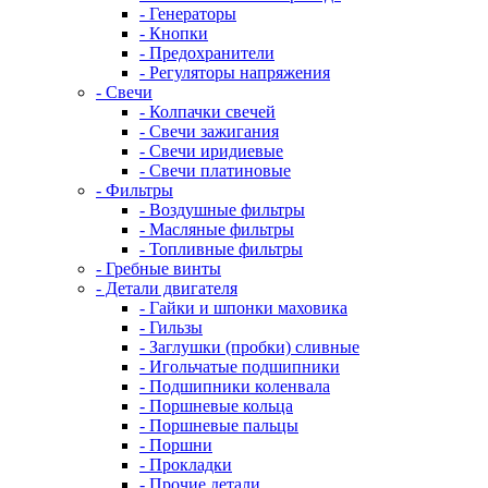
- Генераторы
- Кнопки
- Предохранители
- Регуляторы напряжения
- Свечи
- Колпачки свечей
- Свечи зажигания
- Свечи иридиевые
- Свечи платиновые
- Фильтры
- Воздушные фильтры
- Масляные фильтры
- Топливные фильтры
- Гребные винты
- Детали двигателя
- Гайки и шпонки маховика
- Гильзы
- Заглушки (пробки) сливные
- Игольчатые подшипники
- Подшипники коленвала
- Поршневые кольца
- Поршневые пальцы
- Поршни
- Прокладки
- Прочие детали