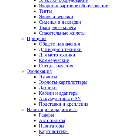
Электро- оборудование
Якорно-швартовое оборудование
Тенты
Якоря и веревки
Сиденья и накладки
Транцевые колёса
Спасательные жилеты
Прицепы
Общего назначения
Для водной техники
Для мототехники
Коммерческие
Спецназначения
Эхолокация
Эхолоты
Эхолоты-картплоттеры
Датчики
Кабели и адаптеры
Аккумуляторы и ЗУ
Подставки и крепления
Навигация и радиосвязь
Радары
Автопилоты
Навигаторы
Картплоттеры