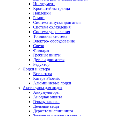
Инструмент
Кронштейны транца
Наклейки
Ремни
Система запуска двигателя
Система охлаждения
Система управления
Топливная система
Электро- оборудование
Свечи
Фильтры
Гребные винты
Детали двигателя
Редуктор
Лодки и катера
Все катера
Катера Phoenix
Алюминиевые лодки
Аксессуары для лодок
Аккумуляторы
Анодная защита
Гермоупаковка
Дельные вещи
Держатели спиннинга
Звуковые сигналы и горны