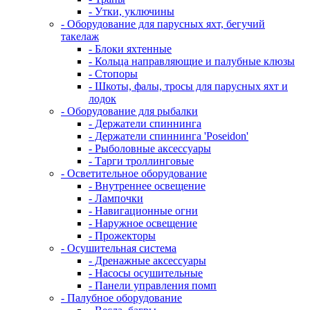
- Утки, уключины
- Оборудование для парусных яхт, бегучий
такелаж
- Блоки яхтенные
- Кольца направляющие и палубные клюзы
- Стопоры
- Шкоты, фалы, тросы для парусных яхт и
лодок
- Оборудование для рыбалки
- Держатели спиннинга
- Держатели спиннинга 'Poseidon'
- Рыболовные аксессуары
- Тарги троллинговые
- Осветительное оборудование
- Внутреннее освещение
- Лампочки
- Навигационные огни
- Наружное освещение
- Прожекторы
- Осушительная система
- Дренажные аксессуары
- Насосы осушительные
- Панели управления помп
- Палубное оборудование