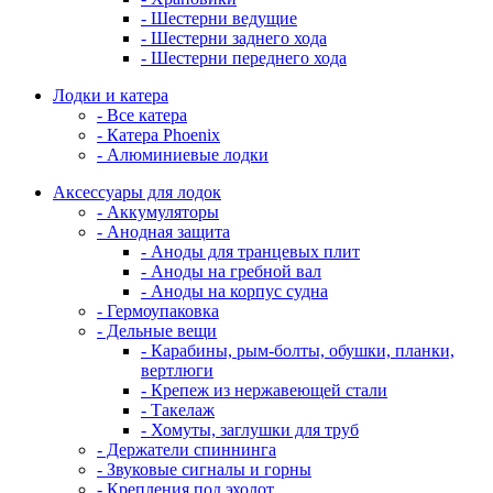
- Шестерни ведущие
- Шестерни заднего хода
- Шестерни переднего хода
Лодки и катера
- Все катера
- Катера Phoenix
- Алюминиевые лодки
Аксессуары для лодок
- Аккумуляторы
- Анодная защита
- Аноды для транцевых плит
- Аноды на гребной вал
- Аноды на корпус судна
- Гермоупаковка
- Дельные вещи
- Карабины, рым-болты, обушки, планки,
вертлюги
- Крепеж из нержавеющей стали
- Такелаж
- Хомуты, заглушки для труб
- Держатели спиннинга
- Звуковые сигналы и горны
- Крепления под эхолот