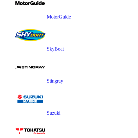
MotorGuide
SkyBoat
Stingray
Suzuki