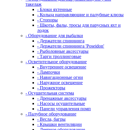
такелаж
- Блоки яхтенные
- Кольца направляющие и палубные клюзы
- Стопоры
- Шкоты, фалы, тросы для парусных яхт и
лодок
- Оборудование для рыбалки
- Держатели спиннинга
- Держатели спиннинга 'Poseidon'
- Рыболовные аксессуары
- Тарги троллинговые
- Осветительное оборудование
- Внутреннее освещение
- Лампочки
- Навигационные огни
- Наружное освещение
- Прожекторы
- Осушительная система
- Дренажные аксессуары
- Насосы осушительные
- Панели управления помп
- Палубное оборудование
- Весла, багры
- Крышки вентиляции
- Леерное оборудование