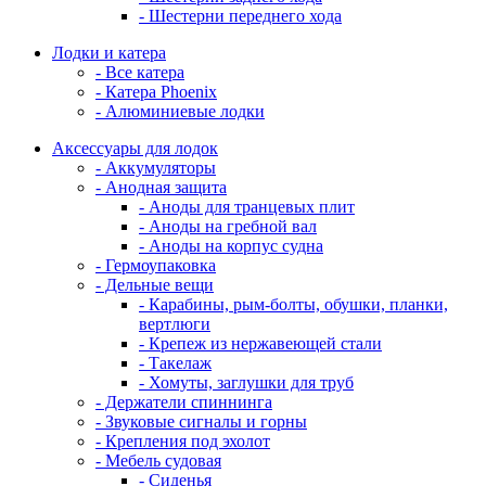
- Шестерни переднего хода
Лодки и катера
- Все катера
- Катера Phoenix
- Алюминиевые лодки
Аксессуары для лодок
- Аккумуляторы
- Анодная защита
- Аноды для транцевых плит
- Аноды на гребной вал
- Аноды на корпус судна
- Гермоупаковка
- Дельные вещи
- Карабины, рым-болты, обушки, планки,
вертлюги
- Крепеж из нержавеющей стали
- Такелаж
- Хомуты, заглушки для труб
- Держатели спиннинга
- Звуковые сигналы и горны
- Крепления под эхолот
- Мебель судовая
- Сиденья