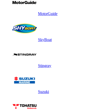
MotorGuide
SkyBoat
Stingray
Suzuki