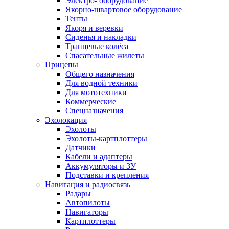
Электро- оборудование
Якорно-швартовое оборудование
Тенты
Якоря и веревки
Сиденья и накладки
Транцевые колёса
Спасательные жилеты
Прицепы
Общего назначения
Для водной техники
Для мототехники
Коммерческие
Спецназначения
Эхолокация
Эхолоты
Эхолоты-картплоттеры
Датчики
Кабели и адаптеры
Аккумуляторы и ЗУ
Подставки и крепления
Навигация и радиосвязь
Радары
Автопилоты
Навигаторы
Картплоттеры