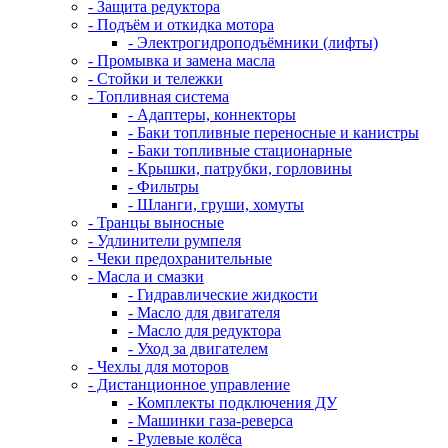
- Защита редуктора
- Подъём и откидка мотора
- Электрогидроподъёмники (лифты)
- Промывка и замена масла
- Стойки и тележки
- Топливная система
- Адаптеры, коннекторы
- Баки топливные переносные и канистры
- Баки топливные стационарные
- Крышки, патрубки, горловины
- Фильтры
- Шланги, груши, хомуты
- Транцы выносные
- Удлинители румпеля
- Чеки предохранительные
- Масла и смазки
- Гидравлические жидкости
- Масло для двигателя
- Масло для редуктора
- Уход за двигателем
- Чехлы для моторов
- Дистанционное управление
- Комплекты подключения ДУ
- Машинки газа-реверса
- Рулевые колёса