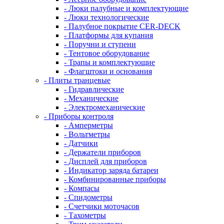
- Люки палубные и комплектующие
- Люки технологические
- Палубное покрытие CER-DECK
- Платформы для купания
- Поручни и ступени
- Тентовое оборудование
- Трапы и комплектующие
- Флагштоки и основания
- Плиты транцевые
- Гидравлические
- Механические
- Электромеханические
- Приборы контроля
- Амперметры
- Вольтметры
- Датчики
- Держатели приборов
- Дисплей для приборов
- Индикатор заряда батареи
- Комбинированные приборы
- Компасы
- Спидометры
- Счетчики моточасов
- Тахометры