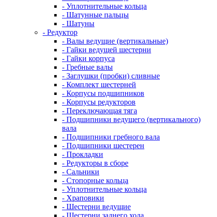
- Уплотнительные кольца
- Шатунные пальцы
- Шатуны
- Редуктор
- Валы ведущие (вертикальные)
- Гайки ведущей шестерни
- Гайки корпуса
- Гребные валы
- Заглушки (пробки) сливные
- Комплект шестерней
- Корпусы подшипников
- Корпусы редукторов
- Переключающая тяга
- Подшипники ведущего (вертикального)
вала
- Подшипники гребного вала
- Подшипники шестерен
- Прокладки
- Редукторы в сборе
- Сальники
- Стопорные кольца
- Уплотнительные кольца
- Храповики
- Шестерни ведущие
- Шестерни заднего хода