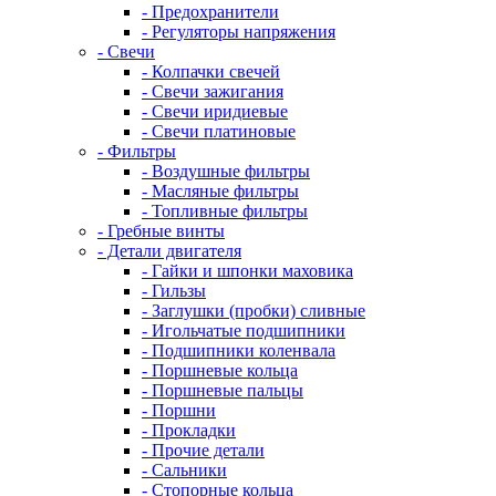
- Предохранители
- Регуляторы напряжения
- Свечи
- Колпачки свечей
- Свечи зажигания
- Свечи иридиевые
- Свечи платиновые
- Фильтры
- Воздушные фильтры
- Масляные фильтры
- Топливные фильтры
- Гребные винты
- Детали двигателя
- Гайки и шпонки маховика
- Гильзы
- Заглушки (пробки) сливные
- Игольчатые подшипники
- Подшипники коленвала
- Поршневые кольца
- Поршневые пальцы
- Поршни
- Прокладки
- Прочие детали
- Сальники
- Стопорные кольца