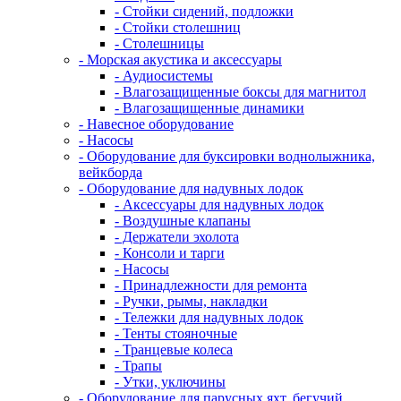
- Стойки сидений, подложки
- Стойки столешниц
- Столешницы
- Морская акустика и аксессуары
- Аудиосистемы
- Влагозащищенные боксы для магнитол
- Влагозащищенные динамики
- Навесное оборудование
- Насосы
- Оборудование для буксировки воднолыжника,
вейкборда
- Оборудование для надувных лодок
- Аксессуары для надувных лодок
- Воздушные клапаны
- Держатели эхолота
- Консоли и тарги
- Насосы
- Принадлежности для ремонта
- Ручки, рымы, накладки
- Тележки для надувных лодок
- Тенты стояночные
- Транцевые колеса
- Трапы
- Утки, уключины
- Оборудование для парусных яхт, бегучий