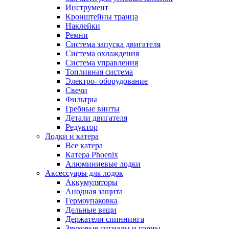
Инструмент
Кронштейны транца
Наклейки
Ремни
Система запуска двигателя
Система охлаждения
Система управления
Топливная система
Электро- оборудование
Свечи
Фильтры
Гребные винты
Детали двигателя
Редуктор
Лодки и катера
Все катера
Катера Phoenix
Алюминиевые лодки
Аксессуары для лодок
Аккумуляторы
Анодная защита
Гермоупаковка
Дельные вещи
Держатели спиннинга
Звуковые сигналы и горны