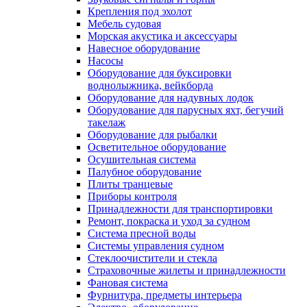
Крепления под эхолот
Мебель судовая
Морская акустика и аксессуары
Навесное оборудование
Насосы
Оборудование для буксировки
воднолыжника, вейкборда
Оборудование для надувных лодок
Оборудование для парусных яхт, бегучий
такелаж
Оборудование для рыбалки
Осветительное оборудование
Осушительная система
Палубное оборудование
Плиты транцевые
Приборы контроля
Принадлежности для транспортировки
Ремонт, покраска и уход за судном
Система пресной воды
Системы управления судном
Стеклоочистители и стекла
Страховочные жилеты и принадлежности
Фановая система
Фурнитура, предметы интерьера