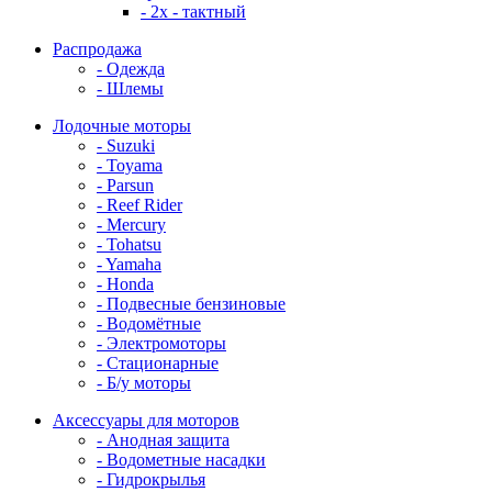
- 2x - тактный
Распродажа
- Одежда
- Шлемы
Лодочные моторы
- Suzuki
- Toyama
- Parsun
- Reef Rider
- Mercury
- Tohatsu
- Yamaha
- Honda
- Подвесные бензиновые
- Водомётные
- Электромоторы
- Стационарные
- Б/у моторы
Аксессуары для моторов
- Анодная защита
- Водометные насадки
- Гидрокрылья