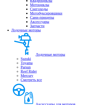
Квадроциклы
Мотоциклы
Снегоходы
Мотобуксировщики
Сани-прицепы
Аксессуары
Запчасти
Лодочные моторы
Лодочные моторы
Suzuki
Toyama
Parsun
Reef Rider
Mercury
Смотреть все
Аксессуары для моторов