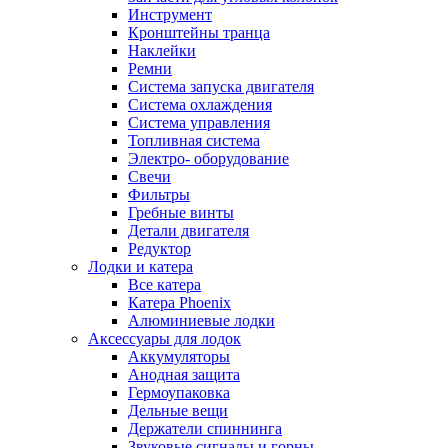
Инструмент
Кронштейны транца
Наклейки
Ремни
Система запуска двигателя
Система охлаждения
Система управления
Топливная система
Электро- оборудование
Свечи
Фильтры
Гребные винты
Детали двигателя
Редуктор
Лодки и катера
Все катера
Катера Phoenix
Алюминиевые лодки
Аксессуары для лодок
Аккумуляторы
Анодная защита
Гермоупаковка
Дельные вещи
Держатели спиннинга
Звуковые сигналы и горны