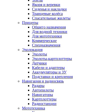
Тенты
Якоря и веревки
Сиденья и накладки
Транцевые колёса
Спасательные жилеты
Прицепы
Общего назначения
Для водной техники
Для мототехники
Коммерческие
Спецназначения
Эхолокация
Эхолоты
Эхолоты-картплоттеры
Датчики
Кабели и адаптеры
Аккумуляторы и ЗУ
Подставки и крепления
Навигация и радиосвязь
Радары
Автопилоты
Навигаторы
Картплоттеры
Радиостанции
Мототехника