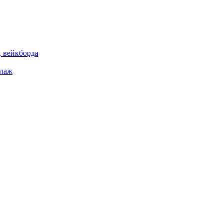
 вейкборда
елаж