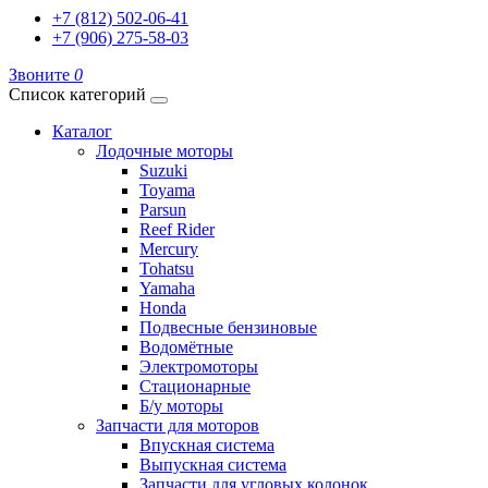
+7 (812) 502-06-41
+7 (906) 275-58-03
Звоните
0
Список категорий
Каталог
Лодочные моторы
Suzuki
Toyama
Parsun
Reef Rider
Mercury
Tohatsu
Yamaha
Honda
Подвесные бензиновые
Водомётные
Электромоторы
Стационарные
Б/у моторы
Запчасти для моторов
Впускная система
Выпускная система
Запчасти для угловых колонок