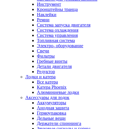
Инструмент
Кронштейны транца
Наклейки
Ремни
Система запуска двигателя
Система охлаждения
Система управления
Топливная система
Электро- оборудование
Свечи
Фильтры
Гребные винты
Детали двигателя
Редуктор
Лодки и катера
Все катера
Катера Phoenix
Алюминиевые лодки
Аксессуары для лодок
Аккумуляторы
Анодная защита
Гермоупаковка
Дельные вещи
Держатели спиннинга
Звуковые сигналы и горны