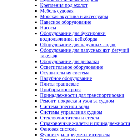
Крепления под эхолот
Мебель судовая
Морская акустика и аксессуары
Навесное оборудование
Насосы
Оборудование для буксировки
воднолыжника, вейкборда
Оборудование для надувных лодок
Оборудование для парусных яхт, бегучий
такелаж
Оборудование для рыбалки
Осветительное оборудование
Осушительная система
Палубное оборудование
Плиты транцевые
Приборы контроля
Принадлежности для транспортировки
Ремонт, покраска и уход за судном
Система пресной воды
Системы управления судном
Стеклоочистители и стекла
Страховочные жилеты и принадлежности
Фановая система
Фурнитура, предметы интерьера