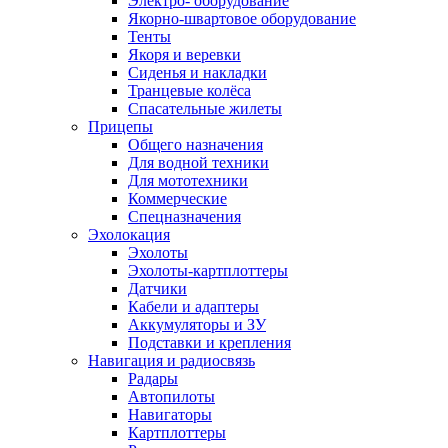
Электро- оборудование
Якорно-швартовое оборудование
Тенты
Якоря и веревки
Сиденья и накладки
Транцевые колёса
Спасательные жилеты
Прицепы
Общего назначения
Для водной техники
Для мототехники
Коммерческие
Спецназначения
Эхолокация
Эхолоты
Эхолоты-картплоттеры
Датчики
Кабели и адаптеры
Аккумуляторы и ЗУ
Подставки и крепления
Навигация и радиосвязь
Радары
Автопилоты
Навигаторы
Картплоттеры