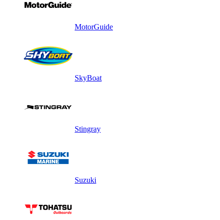
MotorGuide
SkyBoat
Stingray
Suzuki