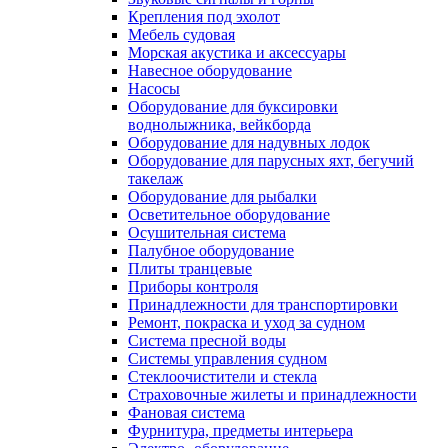
Крепления под эхолот
Мебель судовая
Морская акустика и аксессуары
Навесное оборудование
Насосы
Оборудование для буксировки
воднолыжника, вейкборда
Оборудование для надувных лодок
Оборудование для парусных яхт, бегучий
такелаж
Оборудование для рыбалки
Осветительное оборудование
Осушительная система
Палубное оборудование
Плиты транцевые
Приборы контроля
Принадлежности для транспортировки
Ремонт, покраска и уход за судном
Система пресной воды
Системы управления судном
Стеклоочистители и стекла
Страховочные жилеты и принадлежности
Фановая система
Фурнитура, предметы интерьера