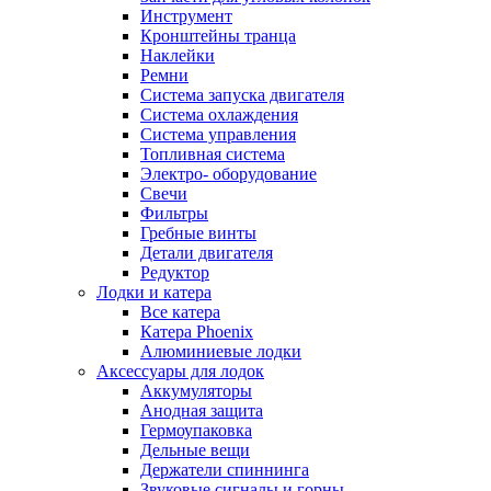
Инструмент
Кронштейны транца
Наклейки
Ремни
Система запуска двигателя
Система охлаждения
Система управления
Топливная система
Электро- оборудование
Свечи
Фильтры
Гребные винты
Детали двигателя
Редуктор
Лодки и катера
Все катера
Катера Phoenix
Алюминиевые лодки
Аксессуары для лодок
Аккумуляторы
Анодная защита
Гермоупаковка
Дельные вещи
Держатели спиннинга
Звуковые сигналы и горны