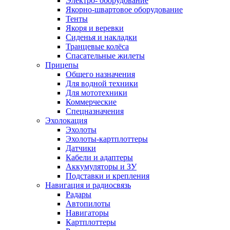
Электро- оборудование
Якорно-швартовое оборудование
Тенты
Якоря и веревки
Сиденья и накладки
Транцевые колёса
Спасательные жилеты
Прицепы
Общего назначения
Для водной техники
Для мототехники
Коммерческие
Спецназначения
Эхолокация
Эхолоты
Эхолоты-картплоттеры
Датчики
Кабели и адаптеры
Аккумуляторы и ЗУ
Подставки и крепления
Навигация и радиосвязь
Радары
Автопилоты
Навигаторы
Картплоттеры