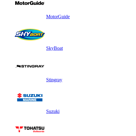
MotorGuide
SkyBoat
Stingray
Suzuki