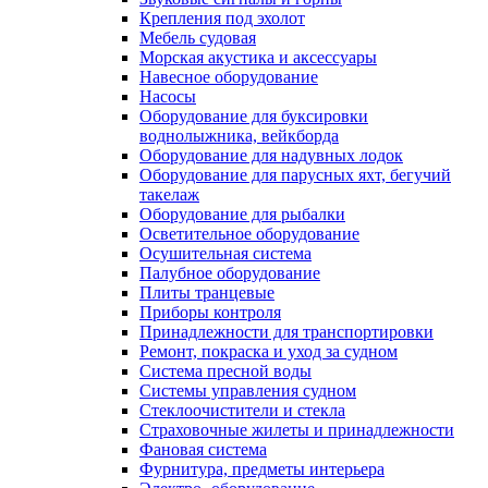
Крепления под эхолот
Мебель судовая
Морская акустика и аксессуары
Навесное оборудование
Насосы
Оборудование для буксировки
воднолыжника, вейкборда
Оборудование для надувных лодок
Оборудование для парусных яхт, бегучий
такелаж
Оборудование для рыбалки
Осветительное оборудование
Осушительная система
Палубное оборудование
Плиты транцевые
Приборы контроля
Принадлежности для транспортировки
Ремонт, покраска и уход за судном
Система пресной воды
Системы управления судном
Стеклоочистители и стекла
Страховочные жилеты и принадлежности
Фановая система
Фурнитура, предметы интерьера