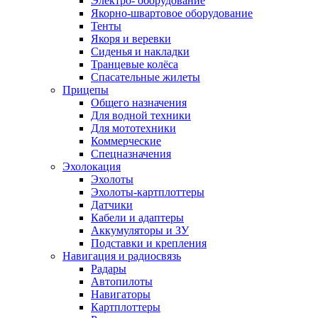
Электро- оборудование
Якорно-швартовое оборудование
Тенты
Якоря и веревки
Сиденья и накладки
Транцевые колёса
Спасательные жилеты
Прицепы
Общего назначения
Для водной техники
Для мототехники
Коммерческие
Спецназначения
Эхолокация
Эхолоты
Эхолоты-картплоттеры
Датчики
Кабели и адаптеры
Аккумуляторы и ЗУ
Подставки и крепления
Навигация и радиосвязь
Радары
Автопилоты
Навигаторы
Картплоттеры