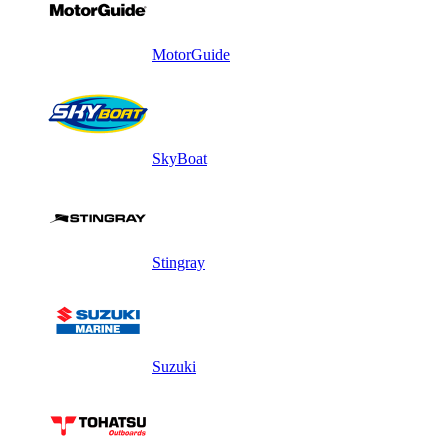
MotorGuide
SkyBoat
Stingray
Suzuki