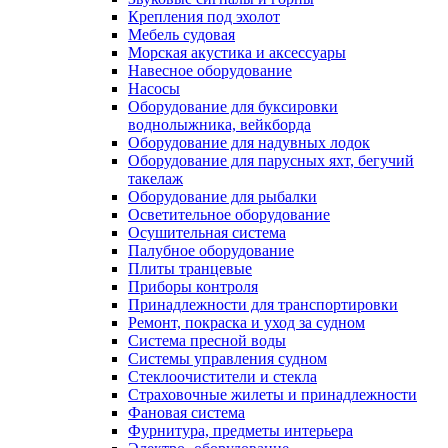
Крепления под эхолот
Мебель судовая
Морская акустика и аксессуары
Навесное оборудование
Насосы
Оборудование для буксировки
воднолыжника, вейкборда
Оборудование для надувных лодок
Оборудование для парусных яхт, бегучий
такелаж
Оборудование для рыбалки
Осветительное оборудование
Осушительная система
Палубное оборудование
Плиты транцевые
Приборы контроля
Принадлежности для транспортировки
Ремонт, покраска и уход за судном
Система пресной воды
Системы управления судном
Стеклоочистители и стекла
Страховочные жилеты и принадлежности
Фановая система
Фурнитура, предметы интерьера