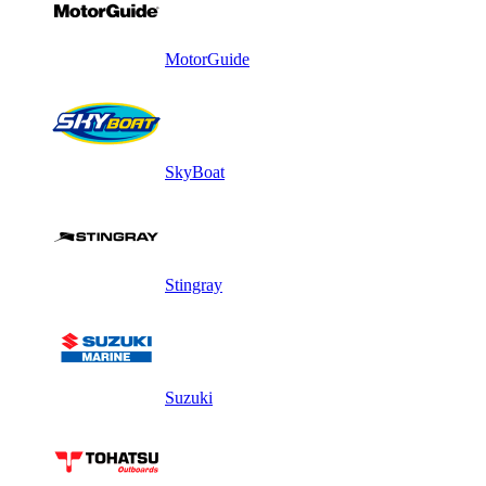
MotorGuide
SkyBoat
Stingray
Suzuki