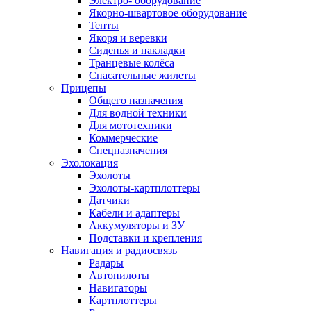
Электро- оборудование
Якорно-швартовое оборудование
Тенты
Якоря и веревки
Сиденья и накладки
Транцевые колёса
Спасательные жилеты
Прицепы
Общего назначения
Для водной техники
Для мототехники
Коммерческие
Спецназначения
Эхолокация
Эхолоты
Эхолоты-картплоттеры
Датчики
Кабели и адаптеры
Аккумуляторы и ЗУ
Подставки и крепления
Навигация и радиосвязь
Радары
Автопилоты
Навигаторы
Картплоттеры