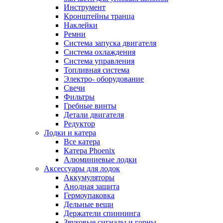
Инструмент
Кронштейны транца
Наклейки
Ремни
Система запуска двигателя
Система охлаждения
Система управления
Топливная система
Электро- оборудование
Свечи
Фильтры
Гребные винты
Детали двигателя
Редуктор
Лодки и катера
Все катера
Катера Phoenix
Алюминиевые лодки
Аксессуары для лодок
Аккумуляторы
Анодная защита
Гермоупаковка
Дельные вещи
Держатели спиннинга
Звуковые сигналы и горны