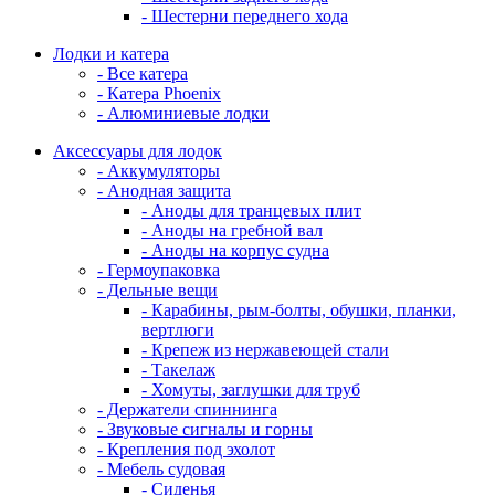
- Шестерни переднего хода
Лодки и катера
- Все катера
- Катера Phoenix
- Алюминиевые лодки
Аксессуары для лодок
- Аккумуляторы
- Анодная защита
- Аноды для транцевых плит
- Аноды на гребной вал
- Аноды на корпус судна
- Гермоупаковка
- Дельные вещи
- Карабины, рым-болты, обушки, планки,
вертлюги
- Крепеж из нержавеющей стали
- Такелаж
- Хомуты, заглушки для труб
- Держатели спиннинга
- Звуковые сигналы и горны
- Крепления под эхолот
- Мебель судовая
- Сиденья