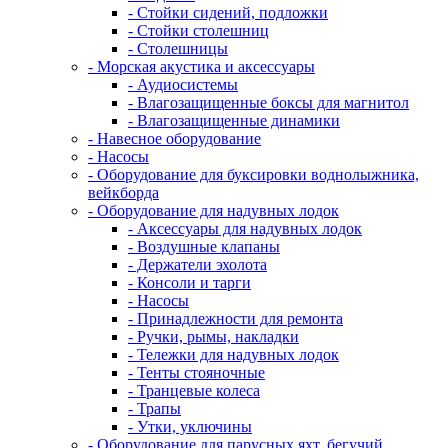
- Стойки сидений, подложки
- Стойки столешниц
- Столешницы
- Морская акустика и аксессуары
- Аудиосистемы
- Влагозащищенные боксы для магнитол
- Влагозащищенные динамики
- Навесное оборудование
- Насосы
- Оборудование для буксировки воднолыжника,
вейкборда
- Оборудование для надувных лодок
- Аксессуары для надувных лодок
- Воздушные клапаны
- Держатели эхолота
- Консоли и тарги
- Насосы
- Принадлежности для ремонта
- Ручки, рымы, накладки
- Тележки для надувных лодок
- Тенты стояночные
- Транцевые колеса
- Трапы
- Утки, уключины
- Оборудование для парусных яхт, бегучий