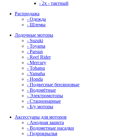
- 2x - тактный
Распродажа
- Одежда
- Шлемы
Лодочные моторы
- Suzuki
- Toyama
- Parsun
- Reef Rider
- Mercury
- Tohatsu
- Yamaha
- Honda
- Подвесные бензиновые
- Водомётные
- Электромоторы
- Стационарные
- Б/у моторы
Аксессуары для моторов
- Анодная защита
- Водометные насадки
- Гидрокрылья