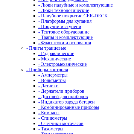
- Люки палубные и комплектующие
- Люки технологические
- Палубное покрытие CER-DECK
- Платформы для купания
- Поручни и ступени
- Тентовое оборудование
- Трапы и комплектующие
- Флагштоки и основания
- Плиты транцевые
- Гидравлические
- Механические
- Электромеханические
- Приборы контроля
- Амперметры
- Вольтметры
- Датчики
- Держатели приборов
- Дисплей для приборов
- Индикатор заряда батареи
- Комбинированные приборы
- Компасы
- Спидометры
- Счетчики моточасов
- Тахометры