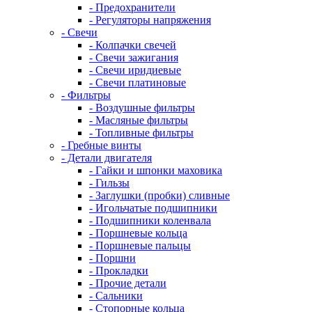
- Предохранители
- Регуляторы напряжения
- Свечи
- Колпачки свечей
- Свечи зажигания
- Свечи иридиевые
- Свечи платиновые
- Фильтры
- Воздушные фильтры
- Масляные фильтры
- Топливные фильтры
- Гребные винты
- Детали двигателя
- Гайки и шпонки маховика
- Гильзы
- Заглушки (пробки) сливные
- Игольчатые подшипники
- Подшипники коленвала
- Поршневые кольца
- Поршневые пальцы
- Поршни
- Прокладки
- Прочие детали
- Сальники
- Стопорные кольца