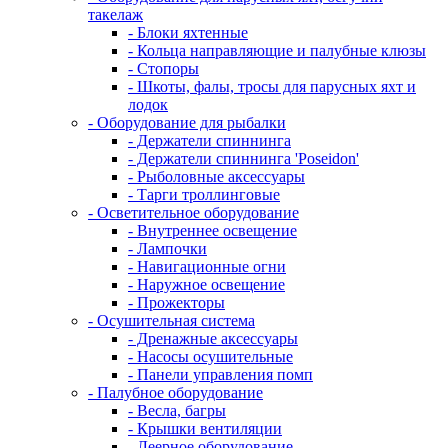
такелаж
- Блоки яхтенные
- Кольца направляющие и палубные клюзы
- Стопоры
- Шкоты, фалы, тросы для парусных яхт и
лодок
- Оборудование для рыбалки
- Держатели спиннинга
- Держатели спиннинга 'Poseidon'
- Рыболовные аксессуары
- Тарги троллинговые
- Осветительное оборудование
- Внутреннее освещение
- Лампочки
- Навигационные огни
- Наружное освещение
- Прожекторы
- Осушительная система
- Дренажные аксессуары
- Насосы осушительные
- Панели управления помп
- Палубное оборудование
- Весла, багры
- Крышки вентиляции
- Леерное оборудование