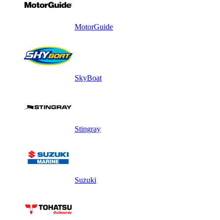
MotorGuide
SkyBoat
Stingray
Suzuki