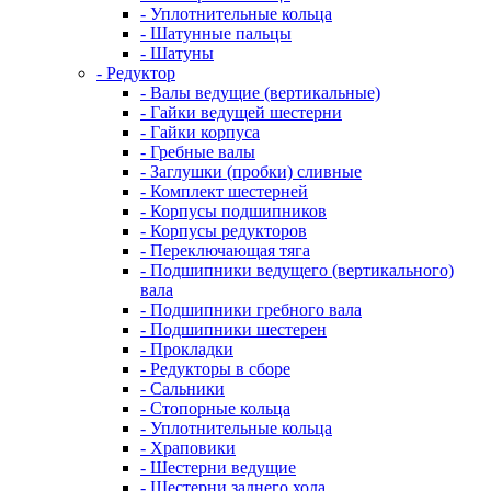
- Уплотнительные кольца
- Шатунные пальцы
- Шатуны
- Редуктор
- Валы ведущие (вертикальные)
- Гайки ведущей шестерни
- Гайки корпуса
- Гребные валы
- Заглушки (пробки) сливные
- Комплект шестерней
- Корпусы подшипников
- Корпусы редукторов
- Переключающая тяга
- Подшипники ведущего (вертикального)
вала
- Подшипники гребного вала
- Подшипники шестерен
- Прокладки
- Редукторы в сборе
- Сальники
- Стопорные кольца
- Уплотнительные кольца
- Храповики
- Шестерни ведущие
- Шестерни заднего хода