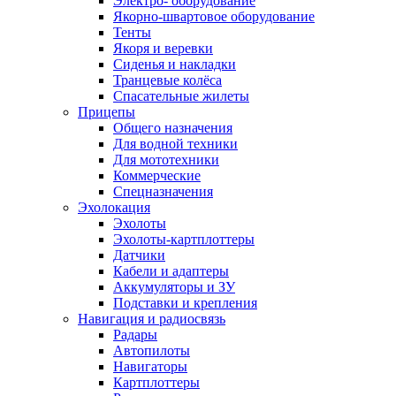
Электро- оборудование
Якорно-швартовое оборудование
Тенты
Якоря и веревки
Сиденья и накладки
Транцевые колёса
Спасательные жилеты
Прицепы
Общего назначения
Для водной техники
Для мототехники
Коммерческие
Спецназначения
Эхолокация
Эхолоты
Эхолоты-картплоттеры
Датчики
Кабели и адаптеры
Аккумуляторы и ЗУ
Подставки и крепления
Навигация и радиосвязь
Радары
Автопилоты
Навигаторы
Картплоттеры