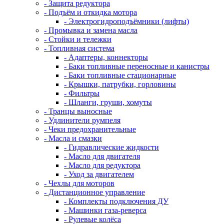
- Защита редуктора
- Подъём и откидка мотора
- Электрогидроподъёмники (лифты)
- Промывка и замена масла
- Стойки и тележки
- Топливная система
- Адаптеры, коннекторы
- Баки топливные переносные и канистры
- Баки топливные стационарные
- Крышки, патрубки, горловины
- Фильтры
- Шланги, груши, хомуты
- Транцы выносные
- Удлинители румпеля
- Чеки предохранительные
- Масла и смазки
- Гидравлические жидкости
- Масло для двигателя
- Масло для редуктора
- Уход за двигателем
- Чехлы для моторов
- Дистанционное управление
- Комплекты подключения ДУ
- Машинки газа-реверса
- Рулевые колёса