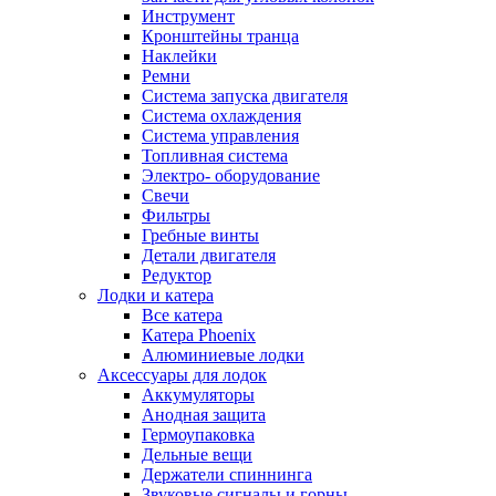
Инструмент
Кронштейны транца
Наклейки
Ремни
Система запуска двигателя
Система охлаждения
Система управления
Топливная система
Электро- оборудование
Свечи
Фильтры
Гребные винты
Детали двигателя
Редуктор
Лодки и катера
Все катера
Катера Phoenix
Алюминиевые лодки
Аксессуары для лодок
Аккумуляторы
Анодная защита
Гермоупаковка
Дельные вещи
Держатели спиннинга
Звуковые сигналы и горны