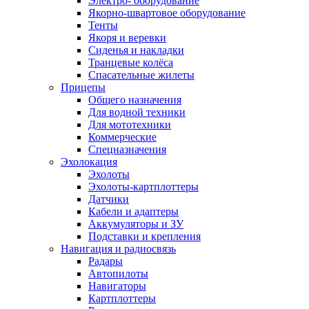
Электро- оборудование
Якорно-швартовое оборудование
Тенты
Якоря и веревки
Сиденья и накладки
Транцевые колёса
Спасательные жилеты
Прицепы
Общего назначения
Для водной техники
Для мототехники
Коммерческие
Спецназначения
Эхолокация
Эхолоты
Эхолоты-картплоттеры
Датчики
Кабели и адаптеры
Аккумуляторы и ЗУ
Подставки и крепления
Навигация и радиосвязь
Радары
Автопилоты
Навигаторы
Картплоттеры