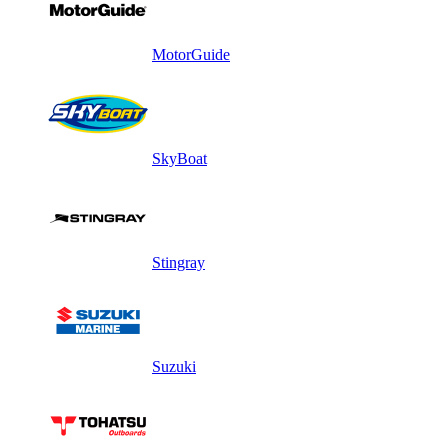
MotorGuide
SkyBoat
Stingray
Suzuki