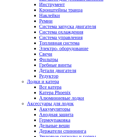
Инструмент
Кронштейны транца
Наклейки
Ремни
Система запуска двигателя
Система охлаждения
Система управления
Топливная система
Электро- оборудование
Свечи
Фильтры
Гребные винты
Детали двигателя
Редуктор
Лодки и катера
Все катера
Катера Phoenix
Алюминиевые лодки
Аксессуары для лодок
Аккумуляторы
Анодная защита
Гермоупаковка
Дельные вещи
Держатели спиннинга
Звуковые сигналы и горны