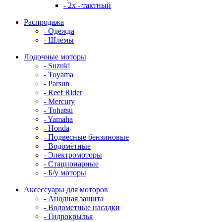
- 2x - тактный
Распродажа
- Одежда
- Шлемы
Лодочные моторы
- Suzuki
- Toyama
- Parsun
- Reef Rider
- Mercury
- Tohatsu
- Yamaha
- Honda
- Подвесные бензиновые
- Водомётные
- Электромоторы
- Стационарные
- Б/у моторы
Аксессуары для моторов
- Анодная защита
- Водометные насадки
- Гидрокрылья