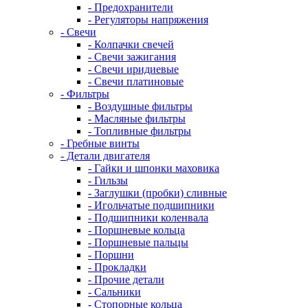
- Предохранители
- Регуляторы напряжения
- Свечи
- Колпачки свечей
- Свечи зажигания
- Свечи иридиевые
- Свечи платиновые
- Фильтры
- Воздушные фильтры
- Масляные фильтры
- Топливные фильтры
- Гребные винты
- Детали двигателя
- Гайки и шпонки маховика
- Гильзы
- Заглушки (пробки) сливные
- Игольчатые подшипники
- Подшипники коленвала
- Поршневые кольца
- Поршневые пальцы
- Поршни
- Прокладки
- Прочие детали
- Сальники
- Стопорные кольца