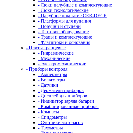
- Люки палубные и комплектующие
- Люки технологические
- Палубное покрытие CER-DECK
- Платформы для купания
- Поручни и ступени
- Тентовое оборудование
- Трапы и комплектующие
- Флагштоки и основания
- Плиты транцевые
- Гидравлические
- Механические
- Электромеханические
- Приборы контроля
- Амперметры
- Вольтметры
- Датчики
- Держатели приборов
- Дисплей для приборов
- Индикатор заряда батареи
- Комбинированные приборы
- Компасы
- Спидометры
- Счетчики моточасов
- Тахометры