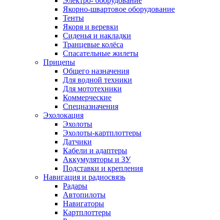
Электро- оборудование
Якорно-швартовое оборудование
Тенты
Якоря и веревки
Сиденья и накладки
Транцевые колёса
Спасательные жилеты
Прицепы
Общего назначения
Для водной техники
Для мототехники
Коммерческие
Спецназначения
Эхолокация
Эхолоты
Эхолоты-картплоттеры
Датчики
Кабели и адаптеры
Аккумуляторы и ЗУ
Подставки и крепления
Навигация и радиосвязь
Радары
Автопилоты
Навигаторы
Картплоттеры