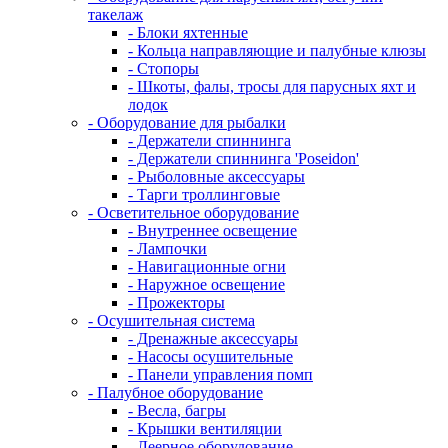
такелаж
- Блоки яхтенные
- Кольца направляющие и палубные клюзы
- Стопоры
- Шкоты, фалы, тросы для парусных яхт и
лодок
- Оборудование для рыбалки
- Держатели спиннинга
- Держатели спиннинга 'Poseidon'
- Рыболовные аксессуары
- Тарги троллинговые
- Осветительное оборудование
- Внутреннее освещение
- Лампочки
- Навигационные огни
- Наружное освещение
- Прожекторы
- Осушительная система
- Дренажные аксессуары
- Насосы осушительные
- Панели управления помп
- Палубное оборудование
- Весла, багры
- Крышки вентиляции
- Леерное оборудование