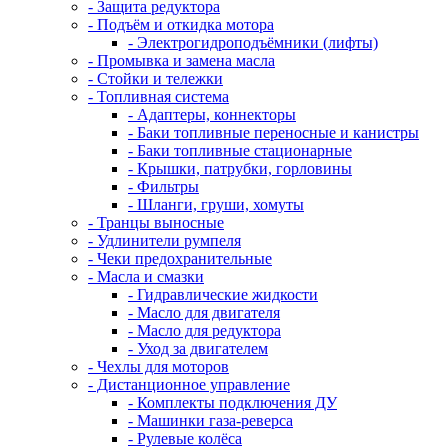
- Защита редуктора
- Подъём и откидка мотора
- Электрогидроподъёмники (лифты)
- Промывка и замена масла
- Стойки и тележки
- Топливная система
- Адаптеры, коннекторы
- Баки топливные переносные и канистры
- Баки топливные стационарные
- Крышки, патрубки, горловины
- Фильтры
- Шланги, груши, хомуты
- Транцы выносные
- Удлинители румпеля
- Чеки предохранительные
- Масла и смазки
- Гидравлические жидкости
- Масло для двигателя
- Масло для редуктора
- Уход за двигателем
- Чехлы для моторов
- Дистанционное управление
- Комплекты подключения ДУ
- Машинки газа-реверса
- Рулевые колёса