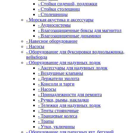
- Стойки сидений, подложки
- Стойки столешниц
- Столешницы
- Морская акустика и аксессуары
- Аудиосистемы
- Влагозащищенные боксы для магнитол
- Влагозащищенные динамики
- Навесное оборудование
- Насосы
- Оборудование для буксировки воднолыжника,
вейкборда
- Оборудование для надувных лодок
- Аксессуары для надувных лодок
- Воздушные клапаны
- Держатели эхолота
- Консоли и тарги
- Насосы
- Принадлежности для ремонта
- Ручки, рымы, накладки
- Тележки для надувных лодок
- Тенты стояночные
- Транцевые колеса
- Трапы
- Утки, уключины
- Оборудование для парусных яхт, бегучий