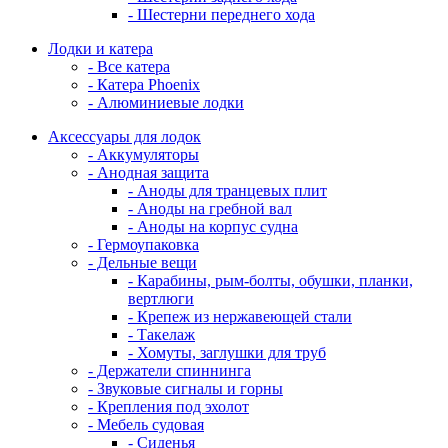
- Шестерни переднего хода
Лодки и катера
- Все катера
- Катера Phoenix
- Алюминиевые лодки
Аксессуары для лодок
- Аккумуляторы
- Анодная защита
- Аноды для транцевых плит
- Аноды на гребной вал
- Аноды на корпус судна
- Гермоупаковка
- Дельные вещи
- Карабины, рым-болты, обушки, планки,
вертлюги
- Крепеж из нержавеющей стали
- Такелаж
- Хомуты, заглушки для труб
- Держатели спиннинга
- Звуковые сигналы и горны
- Крепления под эхолот
- Мебель судовая
- Сиденья