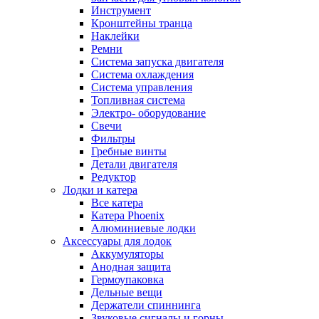
Инструмент
Кронштейны транца
Наклейки
Ремни
Система запуска двигателя
Система охлаждения
Система управления
Топливная система
Электро- оборудование
Свечи
Фильтры
Гребные винты
Детали двигателя
Редуктор
Лодки и катера
Все катера
Катера Phoenix
Алюминиевые лодки
Аксессуары для лодок
Аккумуляторы
Анодная защита
Гермоупаковка
Дельные вещи
Держатели спиннинга
Звуковые сигналы и горны