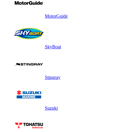
MotorGuide
SkyBoat
Stingray
Suzuki