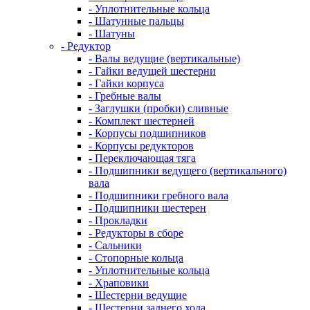
- Уплотнительные кольца
- Шатунные пальцы
- Шатуны
- Редуктор
- Валы ведущие (вертикальные)
- Гайки ведущей шестерни
- Гайки корпуса
- Гребные валы
- Заглушки (пробки) сливные
- Комплект шестерней
- Корпусы подшипников
- Корпусы редукторов
- Переключающая тяга
- Подшипники ведущего (вертикального)
вала
- Подшипники гребного вала
- Подшипники шестерен
- Прокладки
- Редукторы в сборе
- Сальники
- Стопорные кольца
- Уплотнительные кольца
- Храповики
- Шестерни ведущие
- Шестерни заднего хода