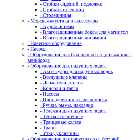
- Стойки сидений, подложки
- Стойки столешниц
- Столешницы
- Морская акустика и аксессуары
- Аудиосистемы
- Влагозащищенные боксы для магнитол
- Влагозащищенные динамики
- Навесное оборудование
- Насосы
- Оборудование для буксировки воднолыжника,
вейкборда
- Оборудование для надувных лодок
- Аксессуары для надувных лодок
- Воздушные клапаны
- Держатели эхолота
- Консоли и тарги
- Насосы
- Принадлежности для ремонта
- Ручки, рымы, накладки
- Тележки для надувных лодок
- Тенты стояночные
- Транцевые колеса
- Трапы
- Утки, уключины
- Оборудование для парусных яхт, бегучий