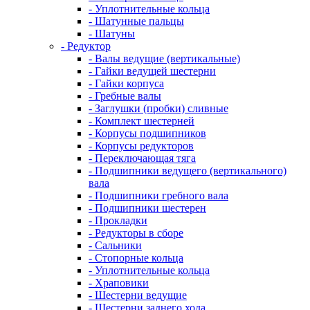
- Уплотнительные кольца
- Шатунные пальцы
- Шатуны
- Редуктор
- Валы ведущие (вертикальные)
- Гайки ведущей шестерни
- Гайки корпуса
- Гребные валы
- Заглушки (пробки) сливные
- Комплект шестерней
- Корпусы подшипников
- Корпусы редукторов
- Переключающая тяга
- Подшипники ведущего (вертикального)
вала
- Подшипники гребного вала
- Подшипники шестерен
- Прокладки
- Редукторы в сборе
- Сальники
- Стопорные кольца
- Уплотнительные кольца
- Храповики
- Шестерни ведущие
- Шестерни заднего хода