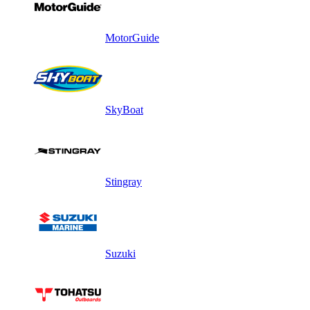
MotorGuide
SkyBoat
Stingray
Suzuki