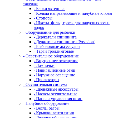
такелаж
- Блоки яхтенные
- Кольца направляющие и палубные клюзы
- Стопоры
- Шкоты, фалы, тросы для парусных яхт и
лодок
- Оборудование для рыбалки
- Держатели спиннинга
- Держатели спиннинга 'Poseidon'
- Рыболовные аксессуары
- Тарги троллинговые
- Осветительное оборудование
- Внутреннее освещение
- Лампочки
- Навигационные огни
- Наружное освещение
- Прожекторы
- Осушительная система
- Дренажные аксессуары
- Насосы осушительные
- Панели управления помп
- Палубное оборудование
- Весла, багры
- Крышки вентиляции
- Леерное оборудование