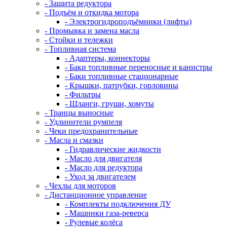
- Защита редуктора
- Подъём и откидка мотора
- Электрогидроподъёмники (лифты)
- Промывка и замена масла
- Стойки и тележки
- Топливная система
- Адаптеры, коннекторы
- Баки топливные переносные и канистры
- Баки топливные стационарные
- Крышки, патрубки, горловины
- Фильтры
- Шланги, груши, хомуты
- Транцы выносные
- Удлинители румпеля
- Чеки предохранительные
- Масла и смазки
- Гидравлические жидкости
- Масло для двигателя
- Масло для редуктора
- Уход за двигателем
- Чехлы для моторов
- Дистанционное управление
- Комплекты подключения ДУ
- Машинки газа-реверса
- Рулевые колёса