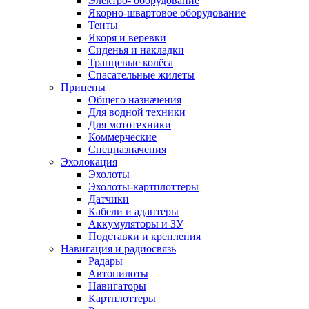
Электро- оборудование
Якорно-швартовое оборудование
Тенты
Якоря и веревки
Сиденья и накладки
Транцевые колёса
Спасательные жилеты
Прицепы
Общего назначения
Для водной техники
Для мототехники
Коммерческие
Спецназначения
Эхолокация
Эхолоты
Эхолоты-картплоттеры
Датчики
Кабели и адаптеры
Аккумуляторы и ЗУ
Подставки и крепления
Навигация и радиосвязь
Радары
Автопилоты
Навигаторы
Картплоттеры