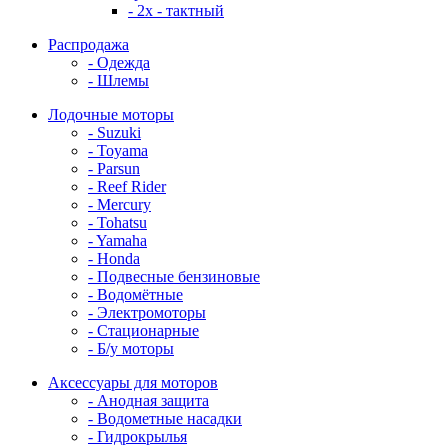
- 2x - тактный
Распродажа
- Одежда
- Шлемы
Лодочные моторы
- Suzuki
- Toyama
- Parsun
- Reef Rider
- Mercury
- Tohatsu
- Yamaha
- Honda
- Подвесные бензиновые
- Водомётные
- Электромоторы
- Стационарные
- Б/у моторы
Аксессуары для моторов
- Анодная защита
- Водометные насадки
- Гидрокрылья