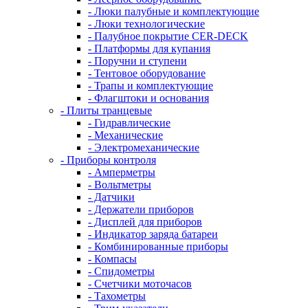
- Люки палубные и комплектующие
- Люки технологические
- Палубное покрытие CER-DECK
- Платформы для купания
- Поручни и ступени
- Тентовое оборудование
- Трапы и комплектующие
- Флагштоки и основания
- Плиты транцевые
- Гидравлические
- Механические
- Электромеханические
- Приборы контроля
- Амперметры
- Вольтметры
- Датчики
- Держатели приборов
- Дисплей для приборов
- Индикатор заряда батареи
- Комбинированные приборы
- Компасы
- Спидометры
- Счетчики моточасов
- Тахометры