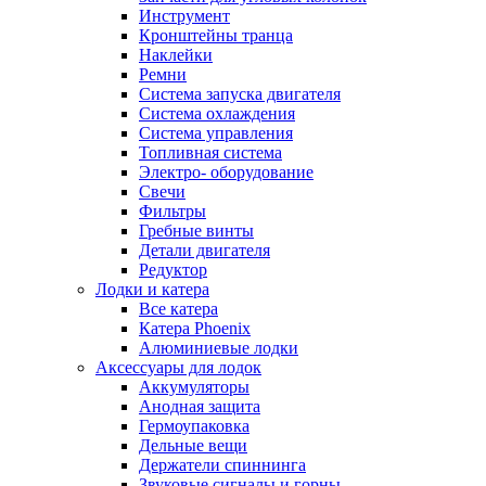
Инструмент
Кронштейны транца
Наклейки
Ремни
Система запуска двигателя
Система охлаждения
Система управления
Топливная система
Электро- оборудование
Свечи
Фильтры
Гребные винты
Детали двигателя
Редуктор
Лодки и катера
Все катера
Катера Phoenix
Алюминиевые лодки
Аксессуары для лодок
Аккумуляторы
Анодная защита
Гермоупаковка
Дельные вещи
Держатели спиннинга
Звуковые сигналы и горны