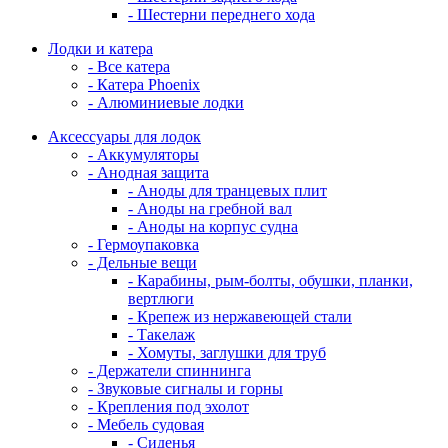
- Шестерни переднего хода
Лодки и катера
- Все катера
- Катера Phoenix
- Алюминиевые лодки
Аксессуары для лодок
- Аккумуляторы
- Анодная защита
- Аноды для транцевых плит
- Аноды на гребной вал
- Аноды на корпус судна
- Гермоупаковка
- Дельные вещи
- Карабины, рым-болты, обушки, планки,
вертлюги
- Крепеж из нержавеющей стали
- Такелаж
- Хомуты, заглушки для труб
- Держатели спиннинга
- Звуковые сигналы и горны
- Крепления под эхолот
- Мебель судовая
- Сиденья