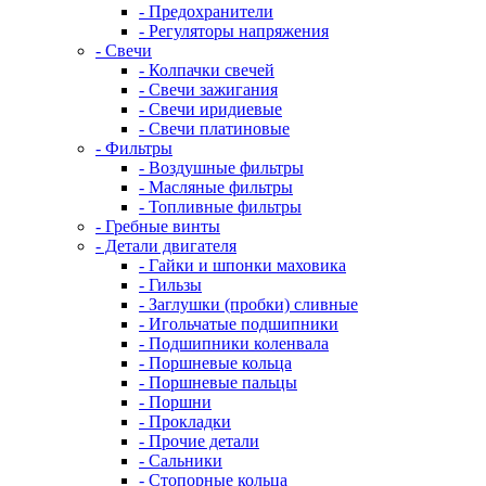
- Предохранители
- Регуляторы напряжения
- Свечи
- Колпачки свечей
- Свечи зажигания
- Свечи иридиевые
- Свечи платиновые
- Фильтры
- Воздушные фильтры
- Масляные фильтры
- Топливные фильтры
- Гребные винты
- Детали двигателя
- Гайки и шпонки маховика
- Гильзы
- Заглушки (пробки) сливные
- Игольчатые подшипники
- Подшипники коленвала
- Поршневые кольца
- Поршневые пальцы
- Поршни
- Прокладки
- Прочие детали
- Сальники
- Стопорные кольца