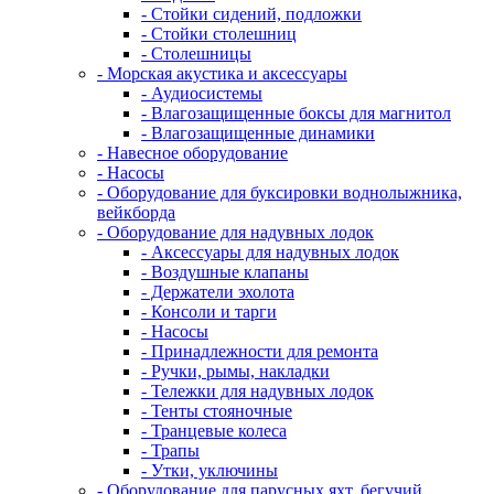
- Стойки сидений, подложки
- Стойки столешниц
- Столешницы
- Морская акустика и аксессуары
- Аудиосистемы
- Влагозащищенные боксы для магнитол
- Влагозащищенные динамики
- Навесное оборудование
- Насосы
- Оборудование для буксировки воднолыжника,
вейкборда
- Оборудование для надувных лодок
- Аксессуары для надувных лодок
- Воздушные клапаны
- Держатели эхолота
- Консоли и тарги
- Насосы
- Принадлежности для ремонта
- Ручки, рымы, накладки
- Тележки для надувных лодок
- Тенты стояночные
- Транцевые колеса
- Трапы
- Утки, уключины
- Оборудование для парусных яхт, бегучий