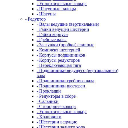
- Уплотнительные кольца
- Шатунные пальцы
- Шатуны
- Редуктор
- Валы ведущие (вертикальные)
- Гайки ведущей шестерни
- Гайки корпуса
- Гребные валы
- Заглушки (пробки) сливные
- Комплект шестерней
- Корпусы подшипников
- Корпусы редукторов
- Переключающая тяга
- Подшипники ведущего (вертикального)
вала
- Подшипники гребного вала
- Подшипники шестерен
- Прокладки
- Редукторы в сборе
- Сальники
- Стопорные кольца
- Уплотнительные кольца
- Храповики
- Шестерни ведущие
- Шестерни заднего хода