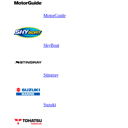
MotorGuide
SkyBoat
Stingray
Suzuki