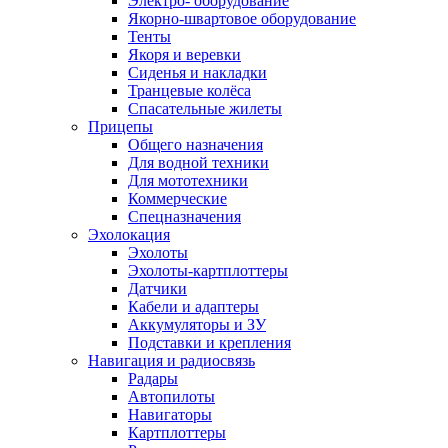
Электро- оборудование
Якорно-швартовое оборудование
Тенты
Якоря и веревки
Сиденья и накладки
Транцевые колёса
Спасательные жилеты
Прицепы
Общего назначения
Для водной техники
Для мототехники
Коммерческие
Спецназначения
Эхолокация
Эхолоты
Эхолоты-картплоттеры
Датчики
Кабели и адаптеры
Аккумуляторы и ЗУ
Подставки и крепления
Навигация и радиосвязь
Радары
Автопилоты
Навигаторы
Картплоттеры