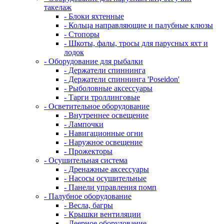
такелаж
- Блоки яхтенные
- Кольца направляющие и палубные клюзы
- Стопоры
- Шкоты, фалы, тросы для парусных яхт и
лодок
- Оборудование для рыбалки
- Держатели спиннинга
- Держатели спиннинга 'Poseidon'
- Рыболовные аксессуары
- Тарги троллинговые
- Осветительное оборудование
- Внутреннее освещение
- Лампочки
- Навигационные огни
- Наружное освещение
- Прожекторы
- Осушительная система
- Дренажные аксессуары
- Насосы осушительные
- Панели управления помп
- Палубное оборудование
- Весла, багры
- Крышки вентиляции
- Леерное оборудование