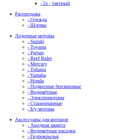
- 2x - тактный
Распродажа
- Одежда
- Шлемы
Лодочные моторы
- Suzuki
- Toyama
- Parsun
- Reef Rider
- Mercury
- Tohatsu
- Yamaha
- Honda
- Подвесные бензиновые
- Водомётные
- Электромоторы
- Стационарные
- Б/у моторы
Аксессуары для моторов
- Анодная защита
- Водометные насадки
- Гидрокрылья