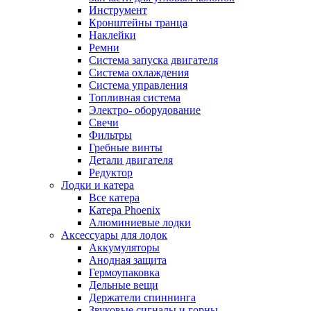
Инструмент
Кронштейны транца
Наклейки
Ремни
Система запуска двигателя
Система охлаждения
Система управления
Топливная система
Электро- оборудование
Свечи
Фильтры
Гребные винты
Детали двигателя
Редуктор
Лодки и катера
Все катера
Катера Phoenix
Алюминиевые лодки
Аксессуары для лодок
Аккумуляторы
Анодная защита
Гермоупаковка
Дельные вещи
Держатели спиннинга
Звуковые сигналы и горны