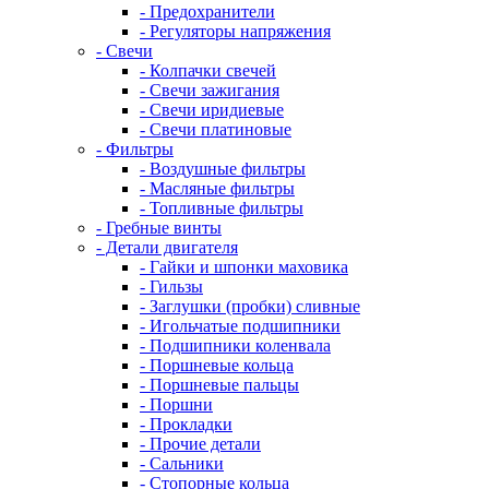
- Предохранители
- Регуляторы напряжения
- Свечи
- Колпачки свечей
- Свечи зажигания
- Свечи иридиевые
- Свечи платиновые
- Фильтры
- Воздушные фильтры
- Масляные фильтры
- Топливные фильтры
- Гребные винты
- Детали двигателя
- Гайки и шпонки маховика
- Гильзы
- Заглушки (пробки) сливные
- Игольчатые подшипники
- Подшипники коленвала
- Поршневые кольца
- Поршневые пальцы
- Поршни
- Прокладки
- Прочие детали
- Сальники
- Стопорные кольца