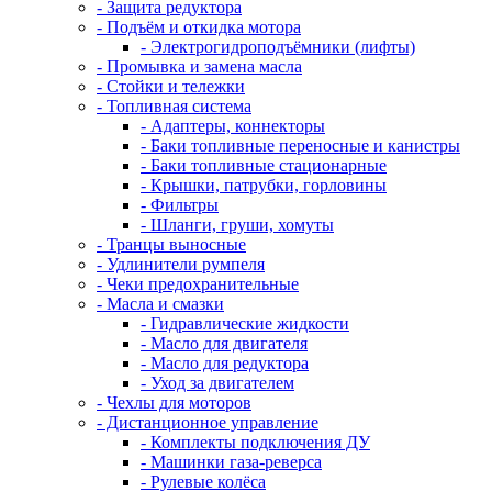
- Защита редуктора
- Подъём и откидка мотора
- Электрогидроподъёмники (лифты)
- Промывка и замена масла
- Стойки и тележки
- Топливная система
- Адаптеры, коннекторы
- Баки топливные переносные и канистры
- Баки топливные стационарные
- Крышки, патрубки, горловины
- Фильтры
- Шланги, груши, хомуты
- Транцы выносные
- Удлинители румпеля
- Чеки предохранительные
- Масла и смазки
- Гидравлические жидкости
- Масло для двигателя
- Масло для редуктора
- Уход за двигателем
- Чехлы для моторов
- Дистанционное управление
- Комплекты подключения ДУ
- Машинки газа-реверса
- Рулевые колёса