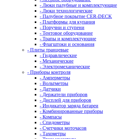
- Люки палубные и комплектующие
- Люки технологические
- Палубное покрытие CER-DECK
- Платформы для купания
- Поручни и ступени
- Тентовое оборудование
- Трапы и комплектующие
- Флагштоки и основания
- Плиты транцевые
- Гидравлические
- Механические
- Электромеханические
- Приборы контроля
- Амперметры
- Вольтметры
- Датчики
- Держатели приборов
- Дисплей для приборов
- Индикатор заряда батареи
- Комбинированные приборы
- Компасы
- Спидометры
- Счетчики моточасов
- Тахометры