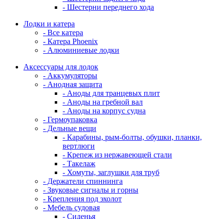
- Шестерни переднего хода
Лодки и катера
- Все катера
- Катера Phoenix
- Алюминиевые лодки
Аксессуары для лодок
- Аккумуляторы
- Анодная защита
- Аноды для транцевых плит
- Аноды на гребной вал
- Аноды на корпус судна
- Гермоупаковка
- Дельные вещи
- Карабины, рым-болты, обушки, планки,
вертлюги
- Крепеж из нержавеющей стали
- Такелаж
- Хомуты, заглушки для труб
- Держатели спиннинга
- Звуковые сигналы и горны
- Крепления под эхолот
- Мебель судовая
- Сиденья