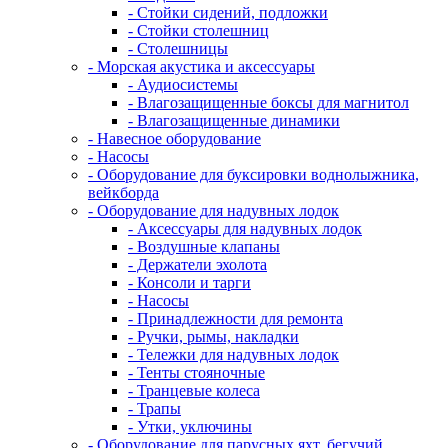
- Стойки сидений, подложки
- Стойки столешниц
- Столешницы
- Морская акустика и аксессуары
- Аудиосистемы
- Влагозащищенные боксы для магнитол
- Влагозащищенные динамики
- Навесное оборудование
- Насосы
- Оборудование для буксировки воднолыжника,
вейкборда
- Оборудование для надувных лодок
- Аксессуары для надувных лодок
- Воздушные клапаны
- Держатели эхолота
- Консоли и тарги
- Насосы
- Принадлежности для ремонта
- Ручки, рымы, накладки
- Тележки для надувных лодок
- Тенты стояночные
- Транцевые колеса
- Трапы
- Утки, уключины
- Оборудование для парусных яхт, бегучий