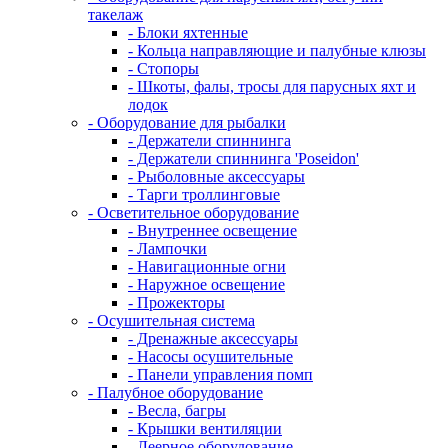
такелаж
- Блоки яхтенные
- Кольца направляющие и палубные клюзы
- Стопоры
- Шкоты, фалы, тросы для парусных яхт и
лодок
- Оборудование для рыбалки
- Держатели спиннинга
- Держатели спиннинга 'Poseidon'
- Рыболовные аксессуары
- Тарги троллинговые
- Осветительное оборудование
- Внутреннее освещение
- Лампочки
- Навигационные огни
- Наружное освещение
- Прожекторы
- Осушительная система
- Дренажные аксессуары
- Насосы осушительные
- Панели управления помп
- Палубное оборудование
- Весла, багры
- Крышки вентиляции
- Леерное оборудование