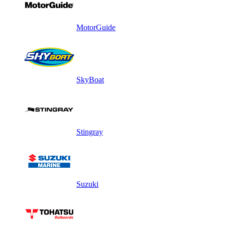
MotorGuide
SkyBoat
Stingray
Suzuki