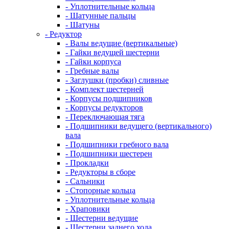
- Уплотнительные кольца
- Шатунные пальцы
- Шатуны
- Редуктор
- Валы ведущие (вертикальные)
- Гайки ведущей шестерни
- Гайки корпуса
- Гребные валы
- Заглушки (пробки) сливные
- Комплект шестерней
- Корпусы подшипников
- Корпусы редукторов
- Переключающая тяга
- Подшипники ведущего (вертикального)
вала
- Подшипники гребного вала
- Подшипники шестерен
- Прокладки
- Редукторы в сборе
- Сальники
- Стопорные кольца
- Уплотнительные кольца
- Храповики
- Шестерни ведущие
- Шестерни заднего хода