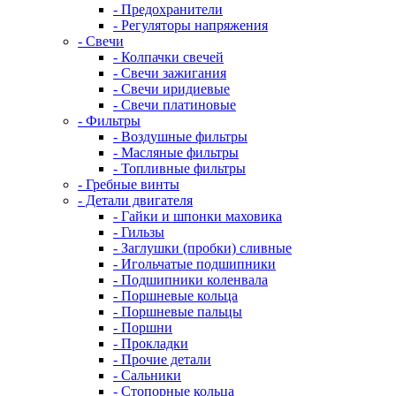
- Предохранители
- Регуляторы напряжения
- Свечи
- Колпачки свечей
- Свечи зажигания
- Свечи иридиевые
- Свечи платиновые
- Фильтры
- Воздушные фильтры
- Масляные фильтры
- Топливные фильтры
- Гребные винты
- Детали двигателя
- Гайки и шпонки маховика
- Гильзы
- Заглушки (пробки) сливные
- Игольчатые подшипники
- Подшипники коленвала
- Поршневые кольца
- Поршневые пальцы
- Поршни
- Прокладки
- Прочие детали
- Сальники
- Стопорные кольца