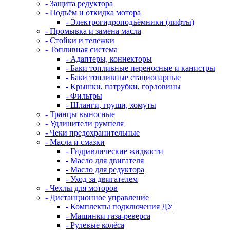
- Защита редуктора
- Подъём и откидка мотора
- Электрогидроподъёмники (лифты)
- Промывка и замена масла
- Стойки и тележки
- Топливная система
- Адаптеры, коннекторы
- Баки топливные переносные и канистры
- Баки топливные стационарные
- Крышки, патрубки, горловины
- Фильтры
- Шланги, груши, хомуты
- Транцы выносные
- Удлинители румпеля
- Чеки предохранительные
- Масла и смазки
- Гидравлические жидкости
- Масло для двигателя
- Масло для редуктора
- Уход за двигателем
- Чехлы для моторов
- Дистанционное управление
- Комплекты подключения ДУ
- Машинки газа-реверса
- Рулевые колёса