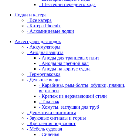
- Шестерни переднего хода
Лодки и катера
- Все катера
- Катера Phoenix
- Алюминиевые лодки
Аксессуары для лодок
- Аккумуляторы
- Анодная защита
- Аноды для транцевых плит
- Аноды на гребной вал
- Аноды на корпус судна
- Гермоупаковка
- Дельные вещи
- Карабины, рым-болты, обушки, планки,
вертлюги
- Крепеж из нержавеющей стали
- Такелаж
- Хомуты, заглушки для труб
- Держатели спиннинга
- Звуковые сигналы и горны
- Крепления под эхолот
- Мебель судовая
- Сиденья