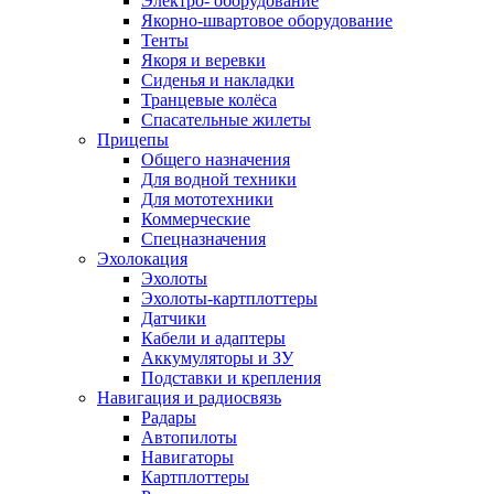
Электро- оборудование
Якорно-швартовое оборудование
Тенты
Якоря и веревки
Сиденья и накладки
Транцевые колёса
Спасательные жилеты
Прицепы
Общего назначения
Для водной техники
Для мототехники
Коммерческие
Спецназначения
Эхолокация
Эхолоты
Эхолоты-картплоттеры
Датчики
Кабели и адаптеры
Аккумуляторы и ЗУ
Подставки и крепления
Навигация и радиосвязь
Радары
Автопилоты
Навигаторы
Картплоттеры