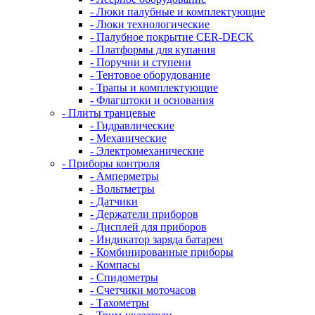
- Люки палубные и комплектующие
- Люки технологические
- Палубное покрытие CER-DECK
- Платформы для купания
- Поручни и ступени
- Тентовое оборудование
- Трапы и комплектующие
- Флагштоки и основания
- Плиты транцевые
- Гидравлические
- Механические
- Электромеханические
- Приборы контроля
- Амперметры
- Вольтметры
- Датчики
- Держатели приборов
- Дисплей для приборов
- Индикатор заряда батареи
- Комбинированные приборы
- Компасы
- Спидометры
- Счетчики моточасов
- Тахометры