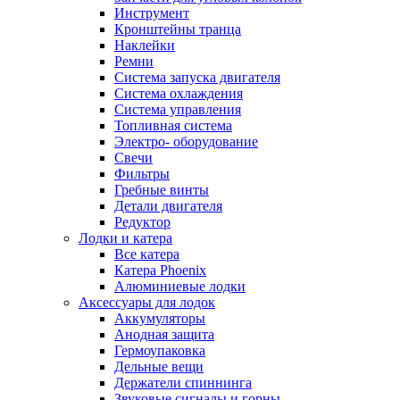
Инструмент
Кронштейны транца
Наклейки
Ремни
Система запуска двигателя
Система охлаждения
Система управления
Топливная система
Электро- оборудование
Свечи
Фильтры
Гребные винты
Детали двигателя
Редуктор
Лодки и катера
Все катера
Катера Phoenix
Алюминиевые лодки
Аксессуары для лодок
Аккумуляторы
Анодная защита
Гермоупаковка
Дельные вещи
Держатели спиннинга
Звуковые сигналы и горны