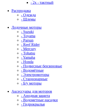
- 2x - тактный
Распродажа
- Одежда
- Шлемы
Лодочные моторы
- Suzuki
- Toyama
- Parsun
- Reef Rider
- Mercury
- Tohatsu
- Yamaha
- Honda
- Подвесные бензиновые
- Водомётные
- Электромоторы
- Стационарные
- Б/у моторы
Аксессуары для моторов
- Анодная защита
- Водометные насадки
- Гидрокрылья