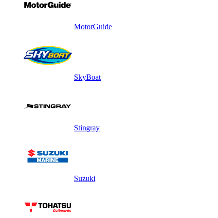
MotorGuide
SkyBoat
Stingray
Suzuki