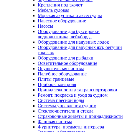
Крепления под эхолот
Мебель судовая
Морская акустика и аксессуары
Навесное оборудование
Насосы
Оборудование для буксировки
воднолыжника, вейкборда
Оборудование для надувных лодок
Оборудование для парусных яхт, бегучий
такелаж
Оборудование для рыбалки
Осветительное оборудование
Осушительная система
Палубное оборудование
Плиты транцевые
Приборы контроля
Принадлежности для транспортировки
Ремонт, покраска и уход за судном
Система пресной воды
Системы управления судном
Стеклоочистители и стекла
Страховочные жилеты и принадлежности
Фановая система
Фурнитура, предметы интерьера