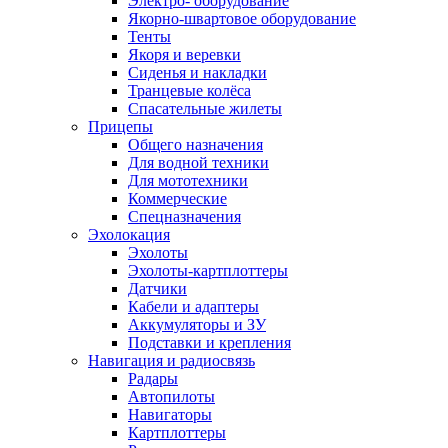
Электро- оборудование
Якорно-швартовое оборудование
Тенты
Якоря и веревки
Сиденья и накладки
Транцевые колёса
Спасательные жилеты
Прицепы
Общего назначения
Для водной техники
Для мототехники
Коммерческие
Спецназначения
Эхолокация
Эхолоты
Эхолоты-картплоттеры
Датчики
Кабели и адаптеры
Аккумуляторы и ЗУ
Подставки и крепления
Навигация и радиосвязь
Радары
Автопилоты
Навигаторы
Картплоттеры