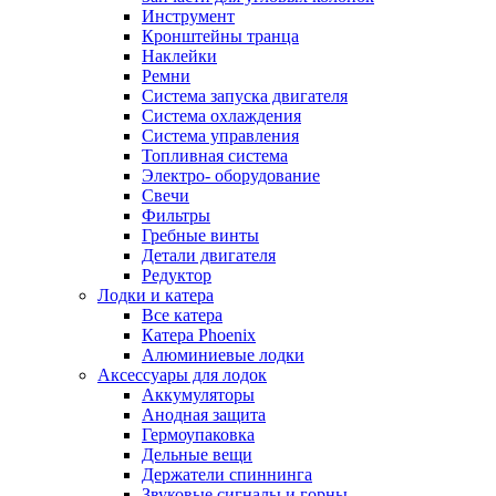
Инструмент
Кронштейны транца
Наклейки
Ремни
Система запуска двигателя
Система охлаждения
Система управления
Топливная система
Электро- оборудование
Свечи
Фильтры
Гребные винты
Детали двигателя
Редуктор
Лодки и катера
Все катера
Катера Phoenix
Алюминиевые лодки
Аксессуары для лодок
Аккумуляторы
Анодная защита
Гермоупаковка
Дельные вещи
Держатели спиннинга
Звуковые сигналы и горны