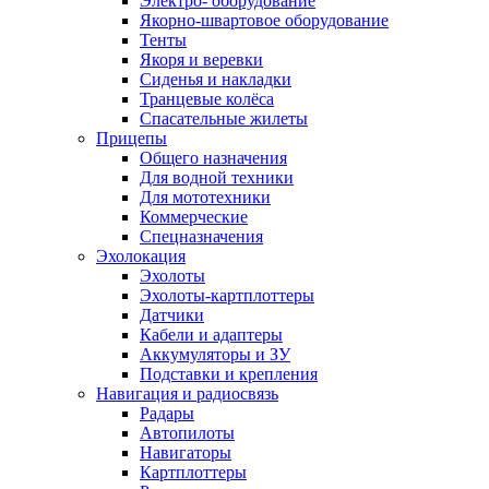
Электро- оборудование
Якорно-швартовое оборудование
Тенты
Якоря и веревки
Сиденья и накладки
Транцевые колёса
Спасательные жилеты
Прицепы
Общего назначения
Для водной техники
Для мототехники
Коммерческие
Спецназначения
Эхолокация
Эхолоты
Эхолоты-картплоттеры
Датчики
Кабели и адаптеры
Аккумуляторы и ЗУ
Подставки и крепления
Навигация и радиосвязь
Радары
Автопилоты
Навигаторы
Картплоттеры