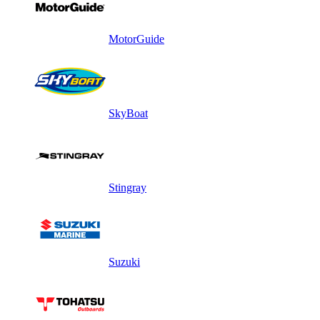
MotorGuide
SkyBoat
Stingray
Suzuki