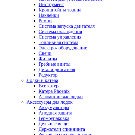
Инструмент
Кронштейны транца
Наклейки
Ремни
Система запуска двигателя
Система охлаждения
Система управления
Топливная система
Электро- оборудование
Свечи
Фильтры
Гребные винты
Детали двигателя
Редуктор
Лодки и катера
Все катера
Катера Phoenix
Алюминиевые лодки
Аксессуары для лодок
Аккумуляторы
Анодная защита
Гермоупаковка
Дельные вещи
Держатели спиннинга
Звуковые сигналы и горны