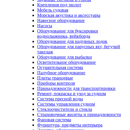
Крепления под эхолот
Мебель судовая
Морская акустика и аксессуары
Навесное оборудование
Насосы
Оборудование для буксировки
воднолыжника, вейкборда
Оборудование для надувных лодок
Оборудование для парусных яхт, бегучий
такелаж
Оборудование для рыбалки
Осветительное оборудование
Осушительная система
Палубное оборудование
Плиты транцевые
Приборы контроля
Принадлежности для транспортировки
Ремонт, покраска и уход за судном
Система пресной воды
Системы управления судном
Стеклоочистители и стекла
Страховочные жилеты и принадлежности
Фановая система
Фурнитура, предметы интерьера