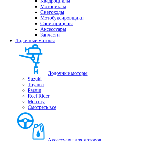
Квадроциклы
Мотоциклы
Снегоходы
Мотобуксировщики
Сани-прицепы
Аксессуары
Запчасти
Лодочные моторы
Лодочные моторы
Suzuki
Toyama
Parsun
Reef Rider
Mercury
Смотреть все
Аксессуары для моторов