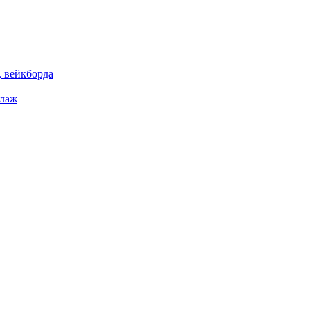
 вейкборда
елаж