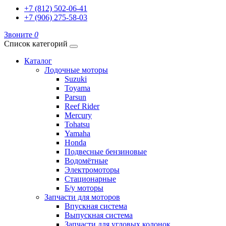
+7 (812) 502-06-41
+7 (906) 275-58-03
Звоните
0
Список категорий
Каталог
Лодочные моторы
Suzuki
Toyama
Parsun
Reef Rider
Mercury
Tohatsu
Yamaha
Honda
Подвесные бензиновые
Водомётные
Электромоторы
Стационарные
Б/у моторы
Запчасти для моторов
Впускная система
Выпускная система
Запчасти для угловых колонок