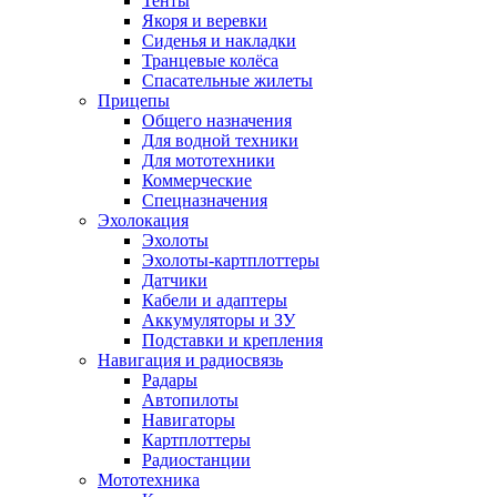
Тенты
Якоря и веревки
Сиденья и накладки
Транцевые колёса
Спасательные жилеты
Прицепы
Общего назначения
Для водной техники
Для мототехники
Коммерческие
Спецназначения
Эхолокация
Эхолоты
Эхолоты-картплоттеры
Датчики
Кабели и адаптеры
Аккумуляторы и ЗУ
Подставки и крепления
Навигация и радиосвязь
Радары
Автопилоты
Навигаторы
Картплоттеры
Радиостанции
Мототехника