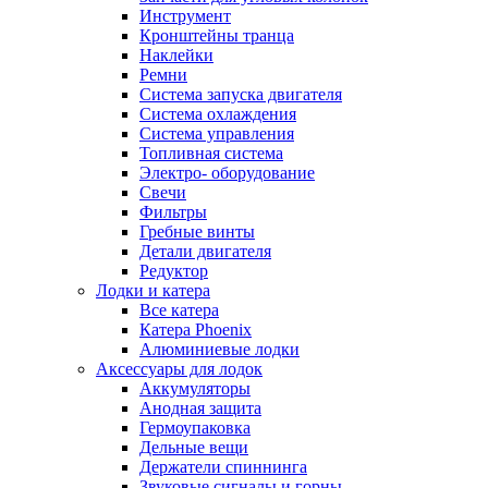
Инструмент
Кронштейны транца
Наклейки
Ремни
Система запуска двигателя
Система охлаждения
Система управления
Топливная система
Электро- оборудование
Свечи
Фильтры
Гребные винты
Детали двигателя
Редуктор
Лодки и катера
Все катера
Катера Phoenix
Алюминиевые лодки
Аксессуары для лодок
Аккумуляторы
Анодная защита
Гермоупаковка
Дельные вещи
Держатели спиннинга
Звуковые сигналы и горны