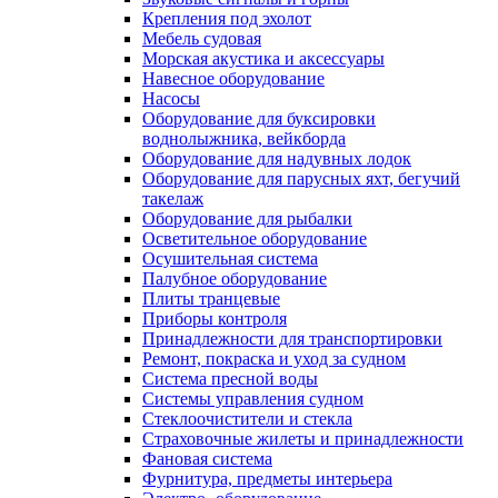
Крепления под эхолот
Мебель судовая
Морская акустика и аксессуары
Навесное оборудование
Насосы
Оборудование для буксировки
воднолыжника, вейкборда
Оборудование для надувных лодок
Оборудование для парусных яхт, бегучий
такелаж
Оборудование для рыбалки
Осветительное оборудование
Осушительная система
Палубное оборудование
Плиты транцевые
Приборы контроля
Принадлежности для транспортировки
Ремонт, покраска и уход за судном
Система пресной воды
Системы управления судном
Стеклоочистители и стекла
Страховочные жилеты и принадлежности
Фановая система
Фурнитура, предметы интерьера