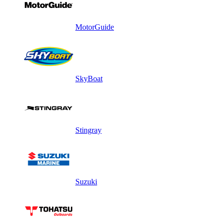
MotorGuide
SkyBoat
Stingray
Suzuki