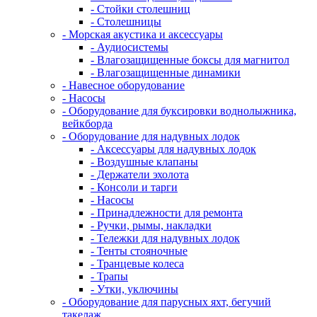
- Стойки столешниц
- Столешницы
- Морская акустика и аксессуары
- Аудиосистемы
- Влагозащищенные боксы для магнитол
- Влагозащищенные динамики
- Навесное оборудование
- Насосы
- Оборудование для буксировки воднолыжника,
вейкборда
- Оборудование для надувных лодок
- Аксессуары для надувных лодок
- Воздушные клапаны
- Держатели эхолота
- Консоли и тарги
- Насосы
- Принадлежности для ремонта
- Ручки, рымы, накладки
- Тележки для надувных лодок
- Тенты стояночные
- Транцевые колеса
- Трапы
- Утки, уключины
- Оборудование для парусных яхт, бегучий
такелаж