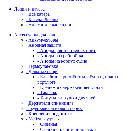
Лодки и катера
- Все катера
- Катера Phoenix
- Алюминиевые лодки
Аксессуары для лодок
- Аккумуляторы
- Анодная защита
- Аноды для транцевых плит
- Аноды на гребной вал
- Аноды на корпус судна
- Гермоупаковка
- Дельные вещи
- Карабины, рым-болты, обушки, планки,
вертлюги
- Крепеж из нержавеющей стали
- Такелаж
- Хомуты, заглушки для труб
- Держатели спиннинга
- Звуковые сигналы и горны
- Крепления под эхолот
- Мебель судовая
- Сиденья
- Стойки сидений, подложки