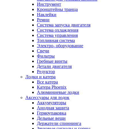
Инструмент
Кронштейны транца
Наклейки
Ремни
Система запуска двигателя
Система охлаждения
Система управления
Топливная система
Электро- оборудование
Свечи
Фильтры
Гребные винты
Детали двигателя
Редуктор
Лодки и катера
Все катера
Катера Phoenix
Алюминиевые лодки
Аксессуары для лодок
Аккумуляторы
Анодная защита
Гермоупаковка
Дельные вещи
Держатели спиннинга
Звуковые сигналы и горны