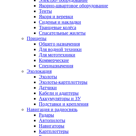
Электро- оборудование
Якорно-швартовое оборудование
Тенты
Якоря и веревки
Сиденья и накладки
Транцевые колёса
Спасательные жилеты
Прицепы
Общего назначения
Для водной техники
Для мототехники
Коммерческие
Спецназначения
Эхолокация
Эхолоты
Эхолоты-картплоттеры
Датчики
Кабели и адаптеры
Аккумуляторы и ЗУ
Подставки и крепления
Навигация и радиосвязь
Радары
Автопилоты
Навигаторы
Картплоттеры