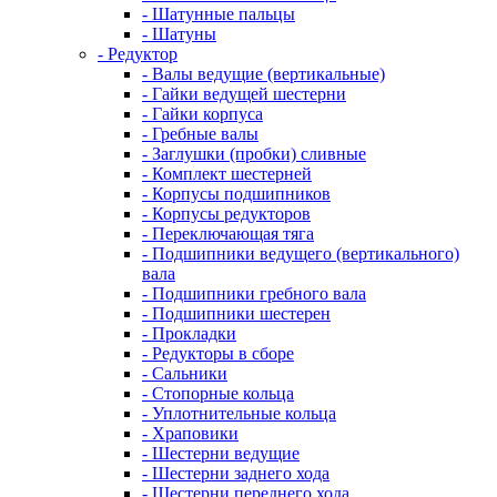
- Шатунные пальцы
- Шатуны
- Редуктор
- Валы ведущие (вертикальные)
- Гайки ведущей шестерни
- Гайки корпуса
- Гребные валы
- Заглушки (пробки) сливные
- Комплект шестерней
- Корпусы подшипников
- Корпусы редукторов
- Переключающая тяга
- Подшипники ведущего (вертикального)
вала
- Подшипники гребного вала
- Подшипники шестерен
- Прокладки
- Редукторы в сборе
- Сальники
- Стопорные кольца
- Уплотнительные кольца
- Храповики
- Шестерни ведущие
- Шестерни заднего хода
- Шестерни переднего хода