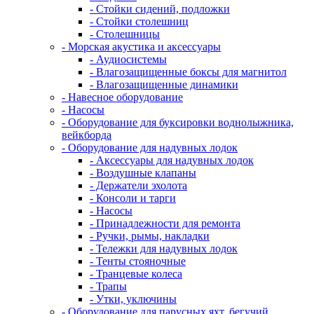
- Стойки сидений, подложки
- Стойки столешниц
- Столешницы
- Морская акустика и аксессуары
- Аудиосистемы
- Влагозащищенные боксы для магнитол
- Влагозащищенные динамики
- Навесное оборудование
- Насосы
- Оборудование для буксировки воднолыжника,
вейкборда
- Оборудование для надувных лодок
- Аксессуары для надувных лодок
- Воздушные клапаны
- Держатели эхолота
- Консоли и тарги
- Насосы
- Принадлежности для ремонта
- Ручки, рымы, накладки
- Тележки для надувных лодок
- Тенты стояночные
- Транцевые колеса
- Трапы
- Утки, уключины
- Оборудование для парусных яхт, бегучий