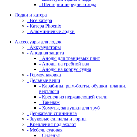
- Шестерни переднего хода
Лодки и катера
- Все катера
- Катера Phoenix
- Алюминиевые лодки
Аксессуары для лодок
- Аккумуляторы
- Анодная защита
- Аноды для транцевых плит
- Аноды на гребной вал
- Аноды на корпус судна
- Гермоупаковка
- Дельные вещи
- Карабины, рым-болты, обушки, планки,
вертлюги
- Крепеж из нержавеющей стали
- Такелаж
- Хомуты, заглушки для труб
- Держатели спиннинга
- Звуковые сигналы и горны
- Крепления под эхолот
- Мебель судовая
- Сиденья