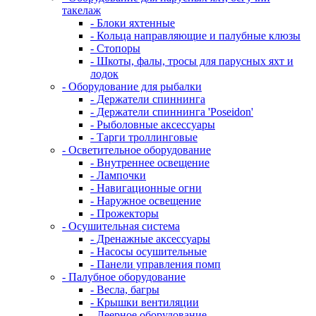
такелаж
- Блоки яхтенные
- Кольца направляющие и палубные клюзы
- Стопоры
- Шкоты, фалы, тросы для парусных яхт и
лодок
- Оборудование для рыбалки
- Держатели спиннинга
- Держатели спиннинга 'Poseidon'
- Рыболовные аксессуары
- Тарги троллинговые
- Осветительное оборудование
- Внутреннее освещение
- Лампочки
- Навигационные огни
- Наружное освещение
- Прожекторы
- Осушительная система
- Дренажные аксессуары
- Насосы осушительные
- Панели управления помп
- Палубное оборудование
- Весла, багры
- Крышки вентиляции
- Леерное оборудование