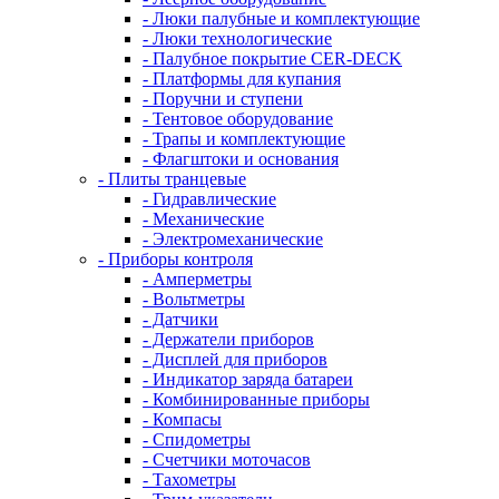
- Люки палубные и комплектующие
- Люки технологические
- Палубное покрытие CER-DECK
- Платформы для купания
- Поручни и ступени
- Тентовое оборудование
- Трапы и комплектующие
- Флагштоки и основания
- Плиты транцевые
- Гидравлические
- Механические
- Электромеханические
- Приборы контроля
- Амперметры
- Вольтметры
- Датчики
- Держатели приборов
- Дисплей для приборов
- Индикатор заряда батареи
- Комбинированные приборы
- Компасы
- Спидометры
- Счетчики моточасов
- Тахометры