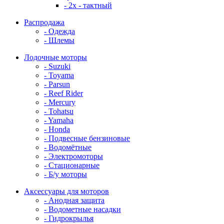
- 2x - тактный
Распродажа
- Одежда
- Шлемы
Лодочные моторы
- Suzuki
- Toyama
- Parsun
- Reef Rider
- Mercury
- Tohatsu
- Yamaha
- Honda
- Подвесные бензиновые
- Водомётные
- Электромоторы
- Стационарные
- Б/у моторы
Аксессуары для моторов
- Анодная защита
- Водометные насадки
- Гидрокрылья