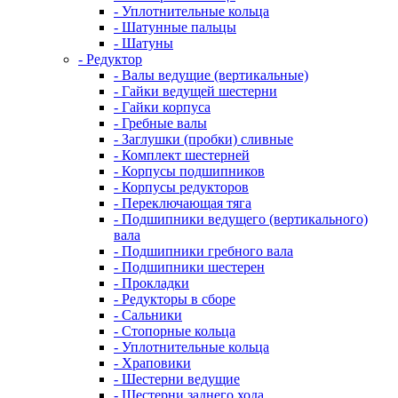
- Уплотнительные кольца
- Шатунные пальцы
- Шатуны
- Редуктор
- Валы ведущие (вертикальные)
- Гайки ведущей шестерни
- Гайки корпуса
- Гребные валы
- Заглушки (пробки) сливные
- Комплект шестерней
- Корпусы подшипников
- Корпусы редукторов
- Переключающая тяга
- Подшипники ведущего (вертикального)
вала
- Подшипники гребного вала
- Подшипники шестерен
- Прокладки
- Редукторы в сборе
- Сальники
- Стопорные кольца
- Уплотнительные кольца
- Храповики
- Шестерни ведущие
- Шестерни заднего хода