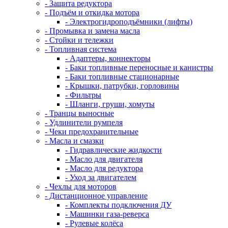
- Защита редуктора
- Подъём и откидка мотора
- Электрогидроподъёмники (лифты)
- Промывка и замена масла
- Стойки и тележки
- Топливная система
- Адаптеры, коннекторы
- Баки топливные переносные и канистры
- Баки топливные стационарные
- Крышки, патрубки, горловины
- Фильтры
- Шланги, груши, хомуты
- Транцы выносные
- Удлинители румпеля
- Чеки предохранительные
- Масла и смазки
- Гидравлические жидкости
- Масло для двигателя
- Масло для редуктора
- Уход за двигателем
- Чехлы для моторов
- Дистанционное управление
- Комплекты подключения ДУ
- Машинки газа-реверса
- Рулевые колёса