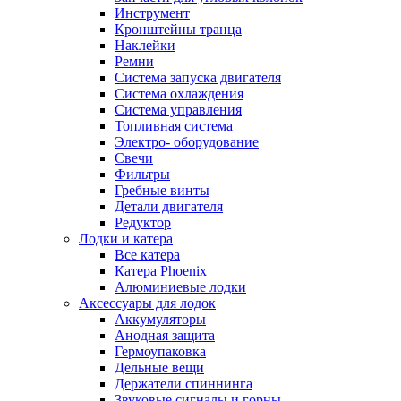
Инструмент
Кронштейны транца
Наклейки
Ремни
Система запуска двигателя
Система охлаждения
Система управления
Топливная система
Электро- оборудование
Свечи
Фильтры
Гребные винты
Детали двигателя
Редуктор
Лодки и катера
Все катера
Катера Phoenix
Алюминиевые лодки
Аксессуары для лодок
Аккумуляторы
Анодная защита
Гермоупаковка
Дельные вещи
Держатели спиннинга
Звуковые сигналы и горны