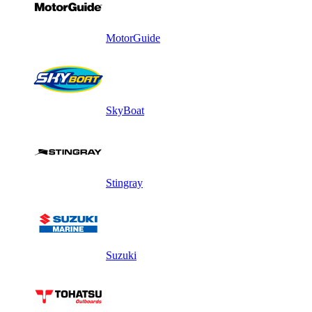
MotorGuide
SkyBoat
Stingray
Suzuki