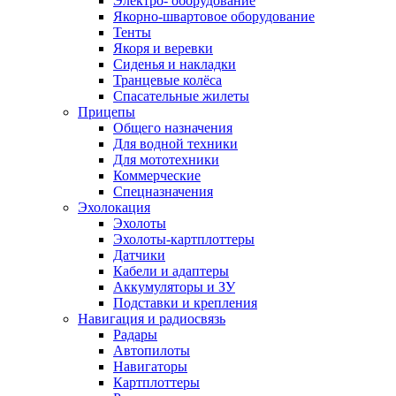
Электро- оборудование
Якорно-швартовое оборудование
Тенты
Якоря и веревки
Сиденья и накладки
Транцевые колёса
Спасательные жилеты
Прицепы
Общего назначения
Для водной техники
Для мототехники
Коммерческие
Спецназначения
Эхолокация
Эхолоты
Эхолоты-картплоттеры
Датчики
Кабели и адаптеры
Аккумуляторы и ЗУ
Подставки и крепления
Навигация и радиосвязь
Радары
Автопилоты
Навигаторы
Картплоттеры