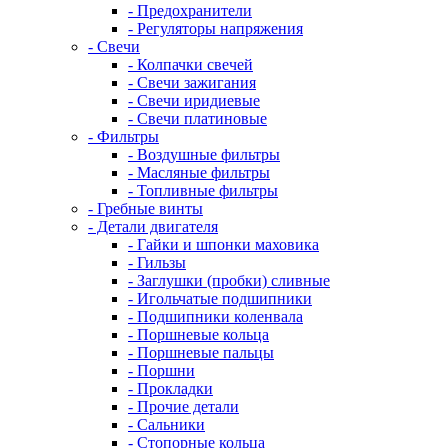
- Предохранители
- Регуляторы напряжения
- Свечи
- Колпачки свечей
- Свечи зажигания
- Свечи иридиевые
- Свечи платиновые
- Фильтры
- Воздушные фильтры
- Масляные фильтры
- Топливные фильтры
- Гребные винты
- Детали двигателя
- Гайки и шпонки маховика
- Гильзы
- Заглушки (пробки) сливные
- Игольчатые подшипники
- Подшипники коленвала
- Поршневые кольца
- Поршневые пальцы
- Поршни
- Прокладки
- Прочие детали
- Сальники
- Стопорные кольца