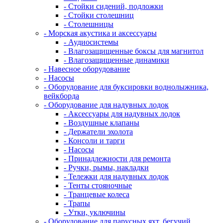
- Стойки сидений, подложки
- Стойки столешниц
- Столешницы
- Морская акустика и аксессуары
- Аудиосистемы
- Влагозащищенные боксы для магнитол
- Влагозащищенные динамики
- Навесное оборудование
- Насосы
- Оборудование для буксировки воднолыжника,
вейкборда
- Оборудование для надувных лодок
- Аксессуары для надувных лодок
- Воздушные клапаны
- Держатели эхолота
- Консоли и тарги
- Насосы
- Принадлежности для ремонта
- Ручки, рымы, накладки
- Тележки для надувных лодок
- Тенты стояночные
- Транцевые колеса
- Трапы
- Утки, уключины
- Оборудование для парусных яхт, бегучий