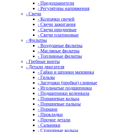
- Предохранители
- Регуляторы напряжения
- Свечи
- Колпачки свечей
- Свечи зажигания
- Свечи иридиевые
- Свечи платиновые
- Фильтры
- Воздушные фильтры
- Масляные фильтры
- Топливные фильтры
- Гребные винты
- Детали двигателя
- Гайки и шпонки маховика
- Гильзы
- Заглушки (пробки) сливные
- Игольчатые подшипники
- Подшипники коленвала
- Поршневые кольца
- Поршневые пальцы
- Поршни
- Прокладки
- Прочие детали
- Сальники
- Стопорные кольца