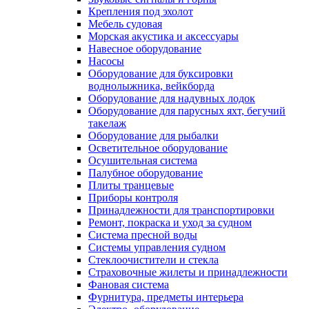
Крепления под эхолот
Мебель судовая
Морская акустика и аксессуары
Навесное оборудование
Насосы
Оборудование для буксировки
воднолыжника, вейкборда
Оборудование для надувных лодок
Оборудование для парусных яхт, бегучий
такелаж
Оборудование для рыбалки
Осветительное оборудование
Осушительная система
Палубное оборудование
Плиты транцевые
Приборы контроля
Принадлежности для транспортировки
Ремонт, покраска и уход за судном
Система пресной воды
Системы управления судном
Стеклоочистители и стекла
Страховочные жилеты и принадлежности
Фановая система
Фурнитура, предметы интерьера