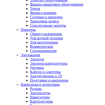
Электро- оборудование
Якорно-швартовое оборудование
Тенты
Якоря и веревки
Сиденья и накладки
Транцевые колёса
Спасательные жилеты
Прицепы
Общего назначения
Для водной техники
Для мототехники
Коммерческие
Спецназначения
Эхолокация
Эхолоты
Эхолоты-картплоттеры
Датчики
Кабели и адаптеры
Аккумуляторы и ЗУ
Подставки и крепления
Навигация и радиосвязь
Радары
Автопилоты
Навигаторы
Картплоттеры