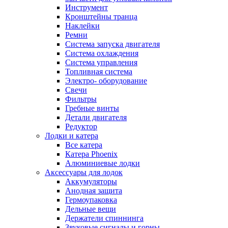
Инструмент
Кронштейны транца
Наклейки
Ремни
Система запуска двигателя
Система охлаждения
Система управления
Топливная система
Электро- оборудование
Свечи
Фильтры
Гребные винты
Детали двигателя
Редуктор
Лодки и катера
Все катера
Катера Phoenix
Алюминиевые лодки
Аксессуары для лодок
Аккумуляторы
Анодная защита
Гермоупаковка
Дельные вещи
Держатели спиннинга
Звуковые сигналы и горны