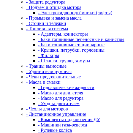
- Защита редуктора
- Подъём и откидка мотора
- Электрогидроподъёмники (лифты)
- Промывка и замена масла
- Стойки и тележки
- Топливная система
- Адаптеры, коннекторы
- Баки топливные переносные и канистры
- Баки топливные стационарные
- Крышки, патрубки, горловины
- Фильтры
- Шланги, груши, хомуты
- Транцы выносные
- Удлинители румпеля
- Чеки предохранительные
- Масла и смазки
- Гидравлические жидкости
- Масло для двигателя
- Масло для редуктора
- Уход за двигателем
- Чехлы для моторов
- Дистанционное управление
- Комплекты подключения ДУ
- Машинки газа-реверса
- Рулевые колёса