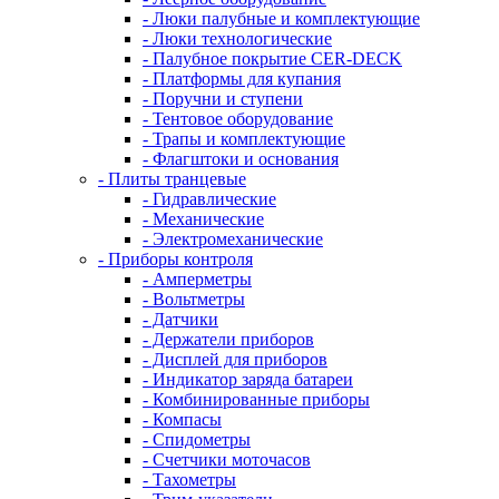
- Люки палубные и комплектующие
- Люки технологические
- Палубное покрытие CER-DECK
- Платформы для купания
- Поручни и ступени
- Тентовое оборудование
- Трапы и комплектующие
- Флагштоки и основания
- Плиты транцевые
- Гидравлические
- Механические
- Электромеханические
- Приборы контроля
- Амперметры
- Вольтметры
- Датчики
- Держатели приборов
- Дисплей для приборов
- Индикатор заряда батареи
- Комбинированные приборы
- Компасы
- Спидометры
- Счетчики моточасов
- Тахометры