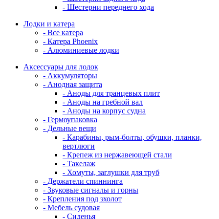
- Шестерни переднего хода
Лодки и катера
- Все катера
- Катера Phoenix
- Алюминиевые лодки
Аксессуары для лодок
- Аккумуляторы
- Анодная защита
- Аноды для транцевых плит
- Аноды на гребной вал
- Аноды на корпус судна
- Гермоупаковка
- Дельные вещи
- Карабины, рым-болты, обушки, планки,
вертлюги
- Крепеж из нержавеющей стали
- Такелаж
- Хомуты, заглушки для труб
- Держатели спиннинга
- Звуковые сигналы и горны
- Крепления под эхолот
- Мебель судовая
- Сиденья