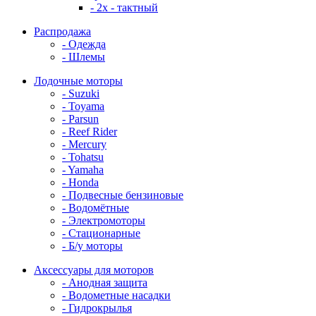
- 2x - тактный
Распродажа
- Одежда
- Шлемы
Лодочные моторы
- Suzuki
- Toyama
- Parsun
- Reef Rider
- Mercury
- Tohatsu
- Yamaha
- Honda
- Подвесные бензиновые
- Водомётные
- Электромоторы
- Стационарные
- Б/у моторы
Аксессуары для моторов
- Анодная защита
- Водометные насадки
- Гидрокрылья