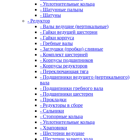
- Уплотнительные кольца
- Шатунные пальцы
- Шатуны
- Редуктор
- Валы ведущие (вертикальные)
- Гайки ведущей шестерни
- Гайки корпуса
- Гребные валы
- Заглушки (пробки) сливные
- Комплект шестерней
- Корпусы подшипников
- Корпусы редукторов
- Переключающая тяга
- Подшипники ведущего (вертикального)
вала
- Подшипники гребного вала
- Подшипники шестерен
- Прокладки
- Редукторы в сборе
- Сальники
- Стопорные кольца
- Уплотнительные кольца
- Храповики
- Шестерни ведущие
- Шестерни заднего хода