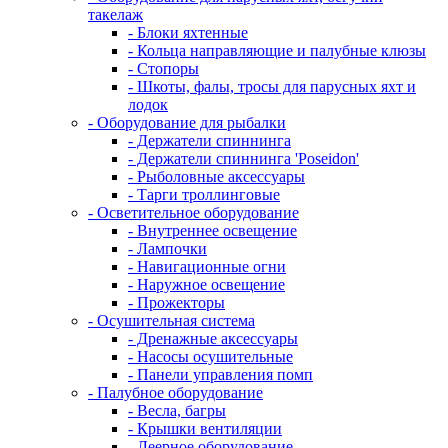
такелаж
- Блоки яхтенные
- Кольца направляющие и палубные клюзы
- Стопоры
- Шкоты, фалы, тросы для парусных яхт и
лодок
- Оборудование для рыбалки
- Держатели спиннинга
- Держатели спиннинга 'Poseidon'
- Рыболовные аксессуары
- Тарги троллинговые
- Осветительное оборудование
- Внутреннее освещение
- Лампочки
- Навигационные огни
- Наружное освещение
- Прожекторы
- Осушительная система
- Дренажные аксессуары
- Насосы осушительные
- Панели управления помп
- Палубное оборудование
- Весла, багры
- Крышки вентиляции
- Леерное оборудование