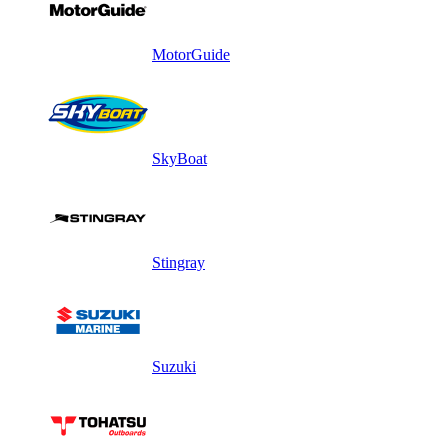
MotorGuide
SkyBoat
Stingray
Suzuki