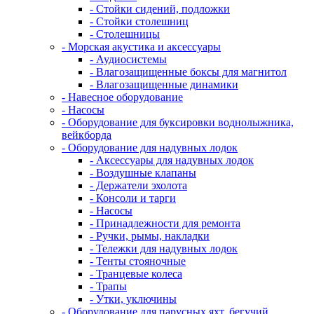
- Стойки сидений, подложки
- Стойки столешниц
- Столешницы
- Морская акустика и аксессуары
- Аудиосистемы
- Влагозащищенные боксы для магнитол
- Влагозащищенные динамики
- Навесное оборудование
- Насосы
- Оборудование для буксировки воднолыжника,
вейкборда
- Оборудование для надувных лодок
- Аксессуары для надувных лодок
- Воздушные клапаны
- Держатели эхолота
- Консоли и тарги
- Насосы
- Принадлежности для ремонта
- Ручки, рымы, накладки
- Тележки для надувных лодок
- Тенты стояночные
- Транцевые колеса
- Трапы
- Утки, уключины
- Оборудование для парусных яхт, бегучий