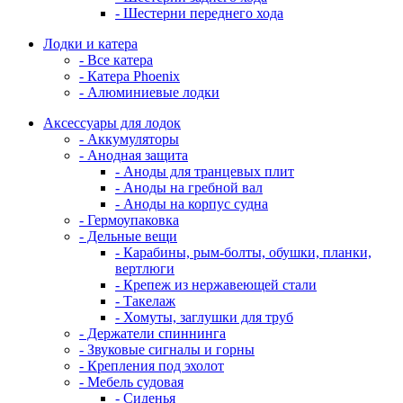
- Шестерни переднего хода
Лодки и катера
- Все катера
- Катера Phoenix
- Алюминиевые лодки
Аксессуары для лодок
- Аккумуляторы
- Анодная защита
- Аноды для транцевых плит
- Аноды на гребной вал
- Аноды на корпус судна
- Гермоупаковка
- Дельные вещи
- Карабины, рым-болты, обушки, планки,
вертлюги
- Крепеж из нержавеющей стали
- Такелаж
- Хомуты, заглушки для труб
- Держатели спиннинга
- Звуковые сигналы и горны
- Крепления под эхолот
- Мебель судовая
- Сиденья