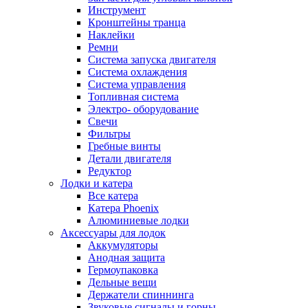
Инструмент
Кронштейны транца
Наклейки
Ремни
Система запуска двигателя
Система охлаждения
Система управления
Топливная система
Электро- оборудование
Свечи
Фильтры
Гребные винты
Детали двигателя
Редуктор
Лодки и катера
Все катера
Катера Phoenix
Алюминиевые лодки
Аксессуары для лодок
Аккумуляторы
Анодная защита
Гермоупаковка
Дельные вещи
Держатели спиннинга
Звуковые сигналы и горны