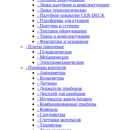
- Люки палубные и комплектующие
- Люки технологические
- Палубное покрытие CER-DECK
- Платформы для купания
- Поручни и ступени
- Тентовое оборудование
- Трапы и комплектующие
- Флагштоки и основания
- Плиты транцевые
- Гидравлические
- Механические
- Электромеханические
- Приборы контроля
- Амперметры
- Вольтметры
- Датчики
- Держатели приборов
- Дисплей для приборов
- Индикатор заряда батареи
- Комбинированные приборы
- Компасы
- Спидометры
- Счетчики моточасов
- Тахометры