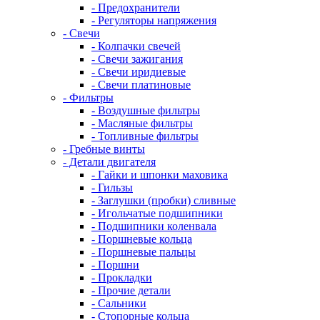
- Предохранители
- Регуляторы напряжения
- Свечи
- Колпачки свечей
- Свечи зажигания
- Свечи иридиевые
- Свечи платиновые
- Фильтры
- Воздушные фильтры
- Масляные фильтры
- Топливные фильтры
- Гребные винты
- Детали двигателя
- Гайки и шпонки маховика
- Гильзы
- Заглушки (пробки) сливные
- Игольчатые подшипники
- Подшипники коленвала
- Поршневые кольца
- Поршневые пальцы
- Поршни
- Прокладки
- Прочие детали
- Сальники
- Стопорные кольца