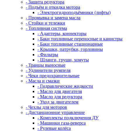
- Защита редуктора
- Подъём и откидка мотора
- Электрогидроподъёмники (лифты)
- Промывка и замена масла
- Стойки и тележки
- Топливная система
- Адаптеры, коннекторы
- Баки топливные переносные и канистры
- Баки топливные стационарные
- Крышки, патрубки, горловины
- Фильтры
- Шланги, груши, хомуты
- Транцы выносные
- Удлинители румпеля
- Чеки предохранительные
- Масла и смазки
- Гидравлические жидкости
- Масло для двигателя
- Масло для редуктора
- Уход за двигателем
- Чехлы для моторов
- Дистанционное управление
- Комплекты подключения ДУ
- Машинки газа-реверса
- Рулевые колёса