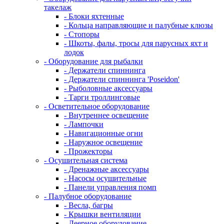
такелаж
- Блоки яхтенные
- Кольца направляющие и палубные клюзы
- Стопоры
- Шкоты, фалы, тросы для парусных яхт и
лодок
- Оборудование для рыбалки
- Держатели спиннинга
- Держатели спиннинга 'Poseidon'
- Рыболовные аксессуары
- Тарги троллинговые
- Осветительное оборудование
- Внутреннее освещение
- Лампочки
- Навигационные огни
- Наружное освещение
- Прожекторы
- Осушительная система
- Дренажные аксессуары
- Насосы осушительные
- Панели управления помп
- Палубное оборудование
- Весла, багры
- Крышки вентиляции
- Леерное оборудование