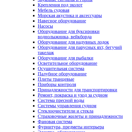
Крепления под эхолот
Мебель судовая
Морская акустика и аксессуары
Навесное оборудование
Насосы
Оборудование для буксировки
воднолыжника, вейкборда
Оборудование для надувных лодок
Оборудование для парусных яхт, бегучий
такелаж
Оборудование для рыбалки
Осветительное оборудование
Осушительная система
Палубное оборудование
Плиты транцевые
Приборы контроля
Принадлежности для транспортировки
Ремонт, покраска и уход за судном
Система пресной воды
Системы управления судном
Стеклоочистители и стекла
Страховочные жилеты и принадлежности
Фановая система
Фурнитура, предметы интерьера