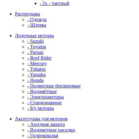
- 2x - тактный
Распродажа
- Одежда
- Шлемы
Лодочные моторы
- Suzuki
- Toyama
- Parsun
- Reef Rider
- Mercury
- Tohatsu
- Yamaha
- Honda
- Подвесные бензиновые
- Водомётные
- Электромоторы
- Стационарные
- Б/у моторы
Аксессуары для моторов
- Анодная защита
- Водометные насадки
- Гидрокрылья