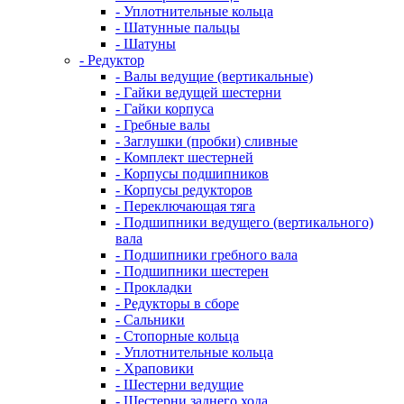
- Уплотнительные кольца
- Шатунные пальцы
- Шатуны
- Редуктор
- Валы ведущие (вертикальные)
- Гайки ведущей шестерни
- Гайки корпуса
- Гребные валы
- Заглушки (пробки) сливные
- Комплект шестерней
- Корпусы подшипников
- Корпусы редукторов
- Переключающая тяга
- Подшипники ведущего (вертикального)
вала
- Подшипники гребного вала
- Подшипники шестерен
- Прокладки
- Редукторы в сборе
- Сальники
- Стопорные кольца
- Уплотнительные кольца
- Храповики
- Шестерни ведущие
- Шестерни заднего хода