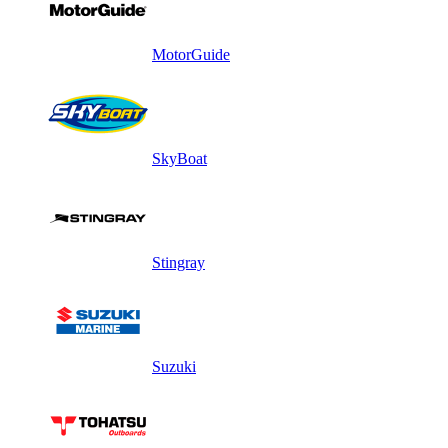
MotorGuide
SkyBoat
Stingray
Suzuki