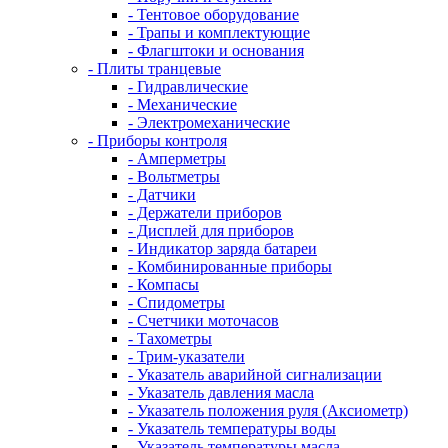
- Тентовое оборудование
- Трапы и комплектующие
- Флагштоки и основания
- Плиты транцевые
- Гидравлические
- Механические
- Электромеханические
- Приборы контроля
- Амперметры
- Вольтметры
- Датчики
- Держатели приборов
- Дисплей для приборов
- Индикатор заряда батареи
- Комбинированные приборы
- Компасы
- Спидометры
- Счетчики моточасов
- Тахометры
- Трим-указатели
- Указатель аварийной сигнализации
- Указатель давления масла
- Указатель положения руля (Аксиометр)
- Указатель температуры воды
- Указатель температуры масла