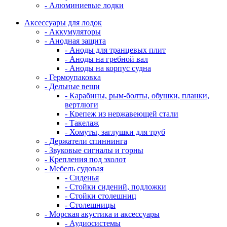
- Алюминиевые лодки
Аксессуары для лодок
- Аккумуляторы
- Анодная защита
- Аноды для транцевых плит
- Аноды на гребной вал
- Аноды на корпус судна
- Гермоупаковка
- Дельные вещи
- Карабины, рым-болты, обушки, планки,
вертлюги
- Крепеж из нержавеющей стали
- Такелаж
- Хомуты, заглушки для труб
- Держатели спиннинга
- Звуковые сигналы и горны
- Крепления под эхолот
- Мебель судовая
- Сиденья
- Стойки сидений, подложки
- Стойки столешниц
- Столешницы
- Морская акустика и аксессуары
- Аудиосистемы