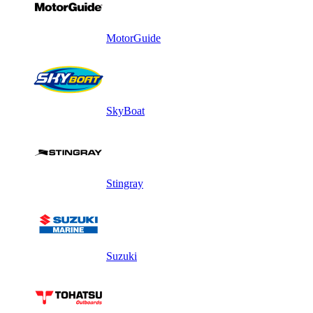
MotorGuide
SkyBoat
Stingray
Suzuki