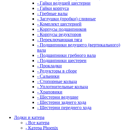
- Гайки ведущей шестерни
- Гайки корпуса
- Гребные валы
- Заглушки (пробки) сливные
- Комплект шестерней
- Корпусы подшипников
- Корпусы редукторов
- Переключающая тяга
- Подшипники ведущего (вертикального)
вала
- Подшипники гребного вала
- Подшипники шестерен
- Прокладки
- Редукторы в сборе
- Сальники
- Стопорные кольца
- Уплотнительные кольца
- Храповики
- Шестерни ведущие
- Шестерни заднего хода
- Шестерни переднего хода
Лодки и катера
- Все катера
- Катера Phoenix