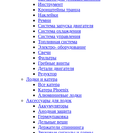
Инструмент
Кронштейны транца
Наклейки
Ремни
Система запуска двигателя
Система охлаждения
Система управления
Топливная система
Электро- оборудование
Свечи
Фильтры
Гребные винты
Детали двигателя
Редуктор
Лодки и катера
Все катера
Катера Phoenix
Алюминиевые лодки
Аксессуары для лодок
Аккумуляторы
Анодная защита
Гермоупаковка
Дельные вещи
Держатели спиннинга
Звуковые сигналы и горны