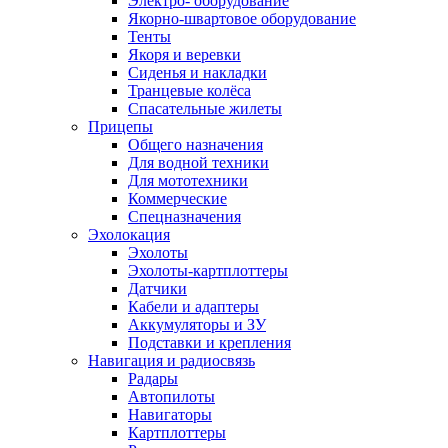
Электро- оборудование
Якорно-швартовое оборудование
Тенты
Якоря и веревки
Сиденья и накладки
Транцевые колёса
Спасательные жилеты
Прицепы
Общего назначения
Для водной техники
Для мототехники
Коммерческие
Спецназначения
Эхолокация
Эхолоты
Эхолоты-картплоттеры
Датчики
Кабели и адаптеры
Аккумуляторы и ЗУ
Подставки и крепления
Навигация и радиосвязь
Радары
Автопилоты
Навигаторы
Картплоттеры