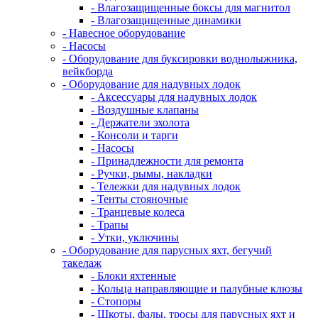
- Влагозащищенные боксы для магнитол
- Влагозащищенные динамики
- Навесное оборудование
- Насосы
- Оборудование для буксировки воднолыжника,
вейкборда
- Оборудование для надувных лодок
- Аксессуары для надувных лодок
- Воздушные клапаны
- Держатели эхолота
- Консоли и тарги
- Насосы
- Принадлежности для ремонта
- Ручки, рымы, накладки
- Тележки для надувных лодок
- Тенты стояночные
- Транцевые колеса
- Трапы
- Утки, уключины
- Оборудование для парусных яхт, бегучий
такелаж
- Блоки яхтенные
- Кольца направляющие и палубные клюзы
- Стопоры
- Шкоты, фалы, тросы для парусных яхт и