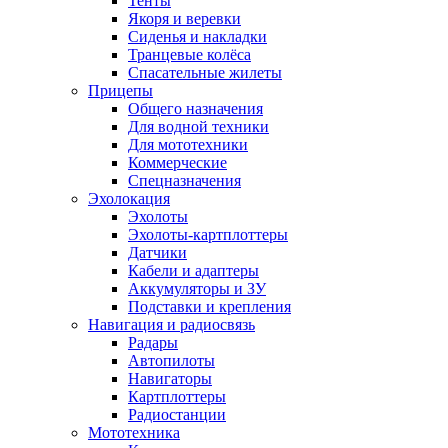
Тенты
Якоря и веревки
Сиденья и накладки
Транцевые колёса
Спасательные жилеты
Прицепы
Общего назначения
Для водной техники
Для мототехники
Коммерческие
Спецназначения
Эхолокация
Эхолоты
Эхолоты-картплоттеры
Датчики
Кабели и адаптеры
Аккумуляторы и ЗУ
Подставки и крепления
Навигация и радиосвязь
Радары
Автопилоты
Навигаторы
Картплоттеры
Радиостанции
Мототехника