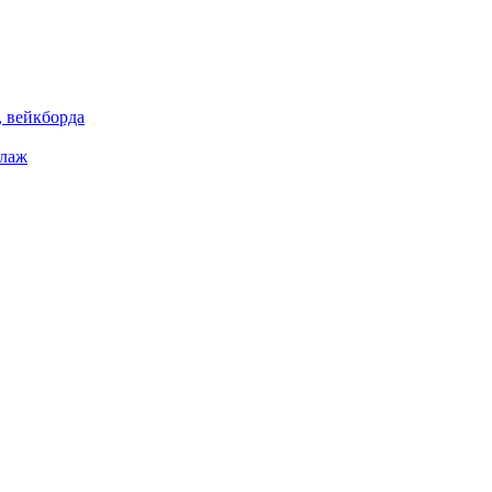
 вейкборда
елаж