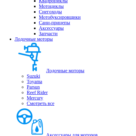
Квадроциклы
Мотоциклы
Снегоходы
Мотобуксировщики
Сани-прицепы
Аксессуары
Запчасти
Лодочные моторы
Лодочные моторы
Suzuki
Toyama
Parsun
Reef Rider
Mercury
Смотреть все
Аксессуары для моторов