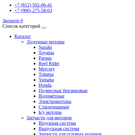
+7 (812) 502-06-41
+7 (906) 275-58-03
Звоните
0
Список категорий
Каталог
Лодочные моторы
Suzuki
Toyama
Parsun
Reef Rider
Mercury
Tohatsu
Yamaha
Honda
Подвесные бензиновые
Водомётные
Электромоторы
Стационарные
Б/у моторы
Запчасти для моторов
Впускная система
Выпускная система
Запчасти для угловых колонок