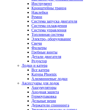
Инструмент
Кронштейны транца
Наклейки
Ремни
Система запуска двигателя
Система охлаждения
Система управления
Топливная система
Электро- оборудование
Свечи
Фильтры
Гребные винты
Детали двигателя
Редуктор
Лодки и катера
Все катера
Катера Phoenix
Алюминиевые лодки
Аксессуары для лодок
Аккумуляторы
Анодная защита
Гермоупаковка
Дельные вещи
Держатели спиннинга
Звуковые сигналы и горны