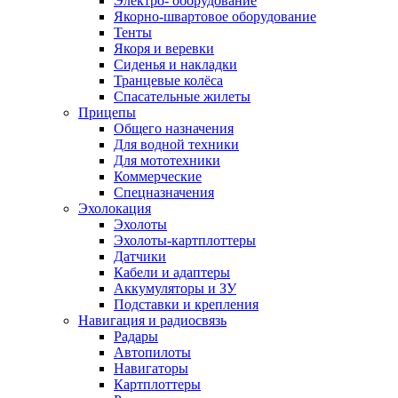
Электро- оборудование
Якорно-швартовое оборудование
Тенты
Якоря и веревки
Сиденья и накладки
Транцевые колёса
Спасательные жилеты
Прицепы
Общего назначения
Для водной техники
Для мототехники
Коммерческие
Спецназначения
Эхолокация
Эхолоты
Эхолоты-картплоттеры
Датчики
Кабели и адаптеры
Аккумуляторы и ЗУ
Подставки и крепления
Навигация и радиосвязь
Радары
Автопилоты
Навигаторы
Картплоттеры