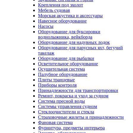
Крепления под эхолот
Мебель судовая
Морская акустика и аксессуары
Навесное оборудование
Насосы
Оборудование для буксировки
воднолыжника, вейкборда
Оборудование для надувных лодок
Оборудование для парусных яхт, бегучий
такелаж
Оборудование для рыбалки
Осветительное оборудование
Осушительная система
Палубное оборудование
Плиты транцевые
Приборы контроля
Принадлежности для транспортировки
Ремонт, покраска и уход за судном
Система пресной воды
Системы управления судном
Стеклоочистители и стекла
Страховочные жилеты и принадлежности
Фановая система
Фурнитура, предметы интерьера