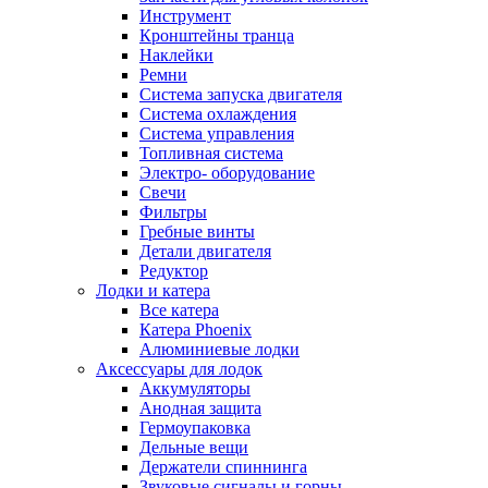
Инструмент
Кронштейны транца
Наклейки
Ремни
Система запуска двигателя
Система охлаждения
Система управления
Топливная система
Электро- оборудование
Свечи
Фильтры
Гребные винты
Детали двигателя
Редуктор
Лодки и катера
Все катера
Катера Phoenix
Алюминиевые лодки
Аксессуары для лодок
Аккумуляторы
Анодная защита
Гермоупаковка
Дельные вещи
Держатели спиннинга
Звуковые сигналы и горны