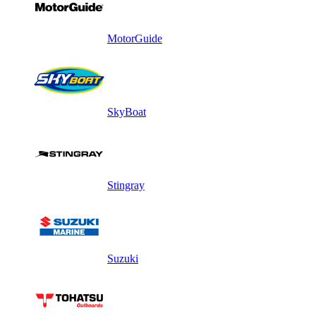
MotorGuide
SkyBoat
Stingray
Suzuki