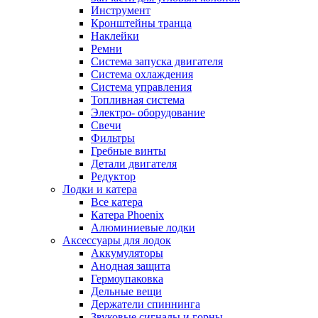
Инструмент
Кронштейны транца
Наклейки
Ремни
Система запуска двигателя
Система охлаждения
Система управления
Топливная система
Электро- оборудование
Свечи
Фильтры
Гребные винты
Детали двигателя
Редуктор
Лодки и катера
Все катера
Катера Phoenix
Алюминиевые лодки
Аксессуары для лодок
Аккумуляторы
Анодная защита
Гермоупаковка
Дельные вещи
Держатели спиннинга
Звуковые сигналы и горны