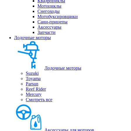
Квадроциклы
Мотоциклы
Снегоходы
Мотобуксировщики
Сани-прицепы
Аксессуары
Запчасти
Лодочные моторы
Лодочные моторы
Suzuki
Toyama
Parsun
Reef Rider
Mercury
Смотреть все
Аксессуары для моторов