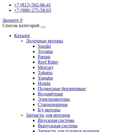
+7 (812) 502-06-41
+7 (906) 275-58-03
Звоните
0
Список категорий
Каталог
Лодочные моторы
Suzuki
Toyama
Parsun
Reef Rider
Mercury
Tohatsu
Yamaha
Honda
Подвесные бензиновые
Водомётные
Электромоторы
Стационарные
Б/у моторы
Запчасти для моторов
Впускная система
Выпускная система
Запчасти для угловых колонок