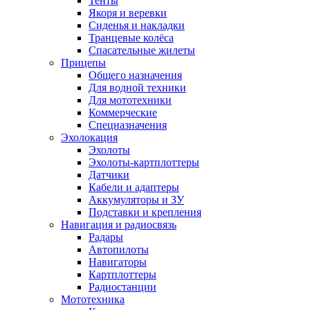
Тенты
Якоря и веревки
Сиденья и накладки
Транцевые колёса
Спасательные жилеты
Прицепы
Общего назначения
Для водной техники
Для мототехники
Коммерческие
Спецназначения
Эхолокация
Эхолоты
Эхолоты-картплоттеры
Датчики
Кабели и адаптеры
Аккумуляторы и ЗУ
Подставки и крепления
Навигация и радиосвязь
Радары
Автопилоты
Навигаторы
Картплоттеры
Радиостанции
Мототехника