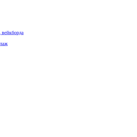
 вейкборда
елаж