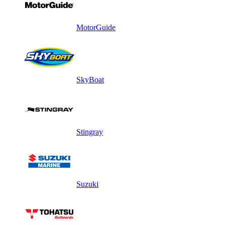
MotorGuide
SkyBoat
Stingray
Suzuki