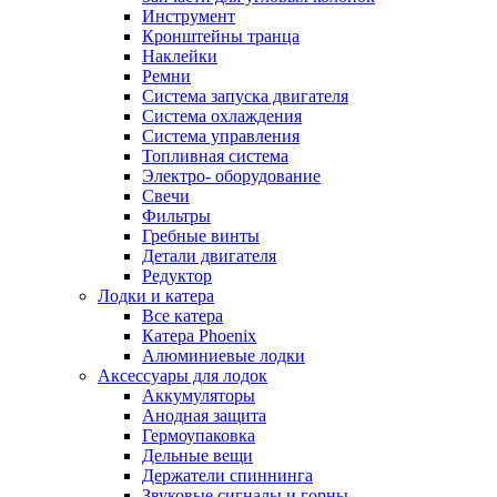
Инструмент
Кронштейны транца
Наклейки
Ремни
Система запуска двигателя
Система охлаждения
Система управления
Топливная система
Электро- оборудование
Свечи
Фильтры
Гребные винты
Детали двигателя
Редуктор
Лодки и катера
Все катера
Катера Phoenix
Алюминиевые лодки
Аксессуары для лодок
Аккумуляторы
Анодная защита
Гермоупаковка
Дельные вещи
Держатели спиннинга
Звуковые сигналы и горны