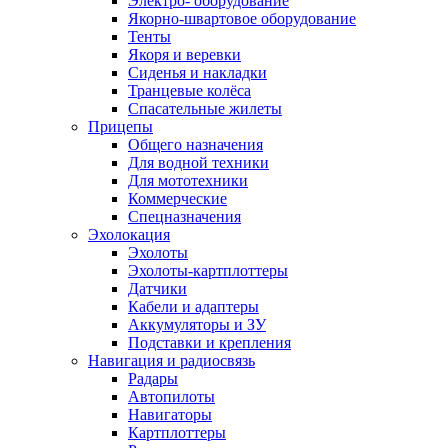
Электро- оборудование
Якорно-швартовое оборудование
Тенты
Якоря и веревки
Сиденья и накладки
Транцевые колёса
Спасательные жилеты
Прицепы
Общего назначения
Для водной техники
Для мототехники
Коммерческие
Спецназначения
Эхолокация
Эхолоты
Эхолоты-картплоттеры
Датчики
Кабели и адаптеры
Аккумуляторы и ЗУ
Подставки и крепления
Навигация и радиосвязь
Радары
Автопилоты
Навигаторы
Картплоттеры