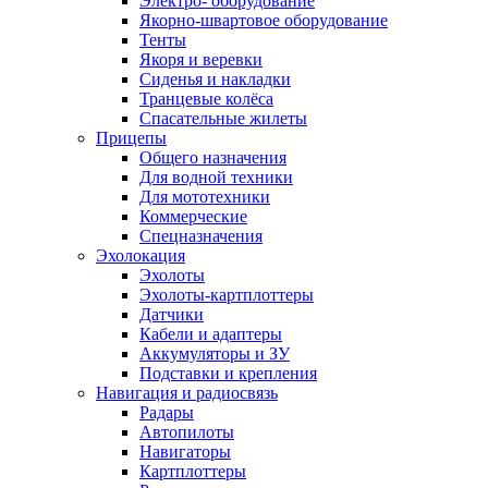
Электро- оборудование
Якорно-швартовое оборудование
Тенты
Якоря и веревки
Сиденья и накладки
Транцевые колёса
Спасательные жилеты
Прицепы
Общего назначения
Для водной техники
Для мототехники
Коммерческие
Спецназначения
Эхолокация
Эхолоты
Эхолоты-картплоттеры
Датчики
Кабели и адаптеры
Аккумуляторы и ЗУ
Подставки и крепления
Навигация и радиосвязь
Радары
Автопилоты
Навигаторы
Картплоттеры