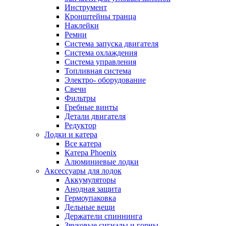
Инструмент
Кронштейны транца
Наклейки
Ремни
Система запуска двигателя
Система охлаждения
Система управления
Топливная система
Электро- оборудование
Свечи
Фильтры
Гребные винты
Детали двигателя
Редуктор
Лодки и катера
Все катера
Катера Phoenix
Алюминиевые лодки
Аксессуары для лодок
Аккумуляторы
Анодная защита
Гермоупаковка
Дельные вещи
Держатели спиннинга
Звуковые сигналы и горны