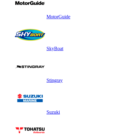
MotorGuide
SkyBoat
Stingray
Suzuki