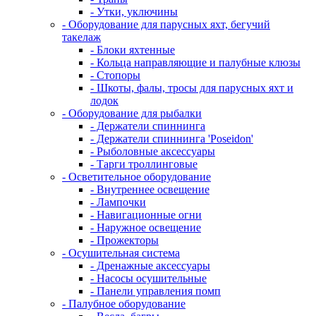
- Утки, уключины
- Оборудование для парусных яхт, бегучий
такелаж
- Блоки яхтенные
- Кольца направляющие и палубные клюзы
- Стопоры
- Шкоты, фалы, тросы для парусных яхт и
лодок
- Оборудование для рыбалки
- Держатели спиннинга
- Держатели спиннинга 'Poseidon'
- Рыболовные аксессуары
- Тарги троллинговые
- Осветительное оборудование
- Внутреннее освещение
- Лампочки
- Навигационные огни
- Наружное освещение
- Прожекторы
- Осушительная система
- Дренажные аксессуары
- Насосы осушительные
- Панели управления помп
- Палубное оборудование