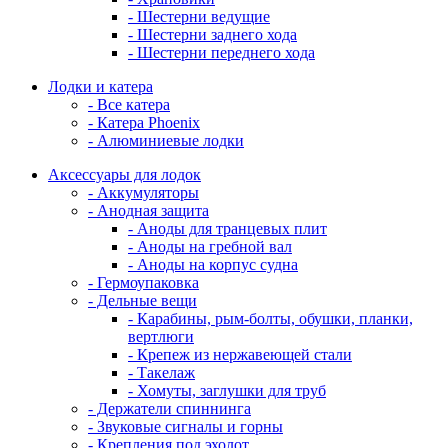
- Шестерни ведущие
- Шестерни заднего хода
- Шестерни переднего хода
Лодки и катера
- Все катера
- Катера Phoenix
- Алюминиевые лодки
Аксессуары для лодок
- Аккумуляторы
- Анодная защита
- Аноды для транцевых плит
- Аноды на гребной вал
- Аноды на корпус судна
- Гермоупаковка
- Дельные вещи
- Карабины, рым-болты, обушки, планки,
вертлюги
- Крепеж из нержавеющей стали
- Такелаж
- Хомуты, заглушки для труб
- Держатели спиннинга
- Звуковые сигналы и горны
- Крепления под эхолот