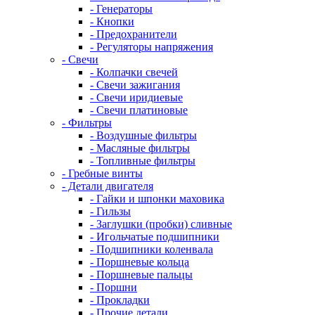
- Генераторы
- Кнопки
- Предохранители
- Регуляторы напряжения
- Свечи
- Колпачки свечей
- Свечи зажигания
- Свечи иридиевые
- Свечи платиновые
- Фильтры
- Воздушные фильтры
- Масляные фильтры
- Топливные фильтры
- Гребные винты
- Детали двигателя
- Гайки и шпонки маховика
- Гильзы
- Заглушки (пробки) сливные
- Игольчатые подшипники
- Подшипники коленвала
- Поршневые кольца
- Поршневые пальцы
- Поршни
- Прокладки
- Прочие детали