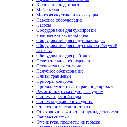
Крепления под эхолот
Мебель судовая
Морская акустика и аксессуары
Навесное оборудование
Насосы
Оборудование для буксировки
воднолыжника, вейкборда
Оборудование для надувных лодок
Оборудование для парусных яхт, бегучий
такелаж
Оборудование для рыбалки
Осветительное оборудование
Осушительная система
Палубное оборудование
Плиты транцевые
Приборы контроля
Принадлежности для транспортировки
Ремонт, покраска и уход за судном
Система пресной воды
Системы управления судном
Стеклоочистители и стекла
Страховочные жилеты и принадлежности
Фановая система
Фурнитура, предметы интерьера