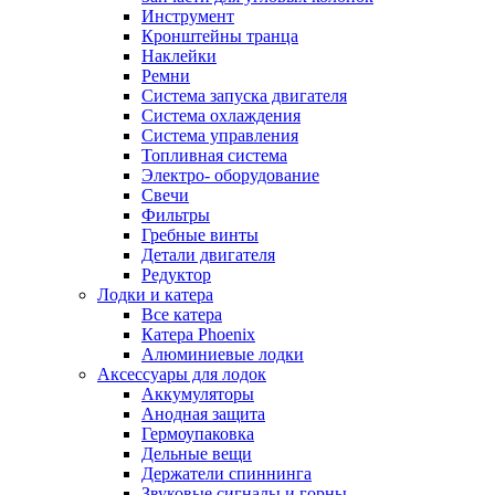
Инструмент
Кронштейны транца
Наклейки
Ремни
Система запуска двигателя
Система охлаждения
Система управления
Топливная система
Электро- оборудование
Свечи
Фильтры
Гребные винты
Детали двигателя
Редуктор
Лодки и катера
Все катера
Катера Phoenix
Алюминиевые лодки
Аксессуары для лодок
Аккумуляторы
Анодная защита
Гермоупаковка
Дельные вещи
Держатели спиннинга
Звуковые сигналы и горны