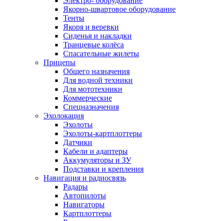
Электро- оборудование
Якорно-швартовое оборудование
Тенты
Якоря и веревки
Сиденья и накладки
Транцевые колёса
Спасательные жилеты
Прицепы
Общего назначения
Для водной техники
Для мототехники
Коммерческие
Спецназначения
Эхолокация
Эхолоты
Эхолоты-картплоттеры
Датчики
Кабели и адаптеры
Аккумуляторы и ЗУ
Подставки и крепления
Навигация и радиосвязь
Радары
Автопилоты
Навигаторы
Картплоттеры