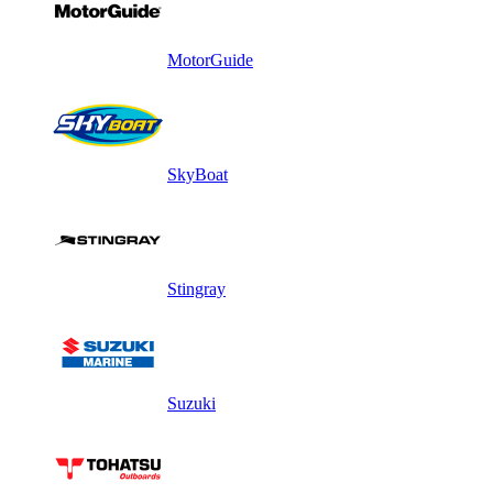
MotorGuide
SkyBoat
Stingray
Suzuki