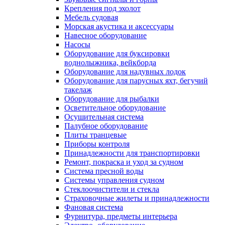
Крепления под эхолот
Мебель судовая
Морская акустика и аксессуары
Навесное оборудование
Насосы
Оборудование для буксировки
воднолыжника, вейкборда
Оборудование для надувных лодок
Оборудование для парусных яхт, бегучий
такелаж
Оборудование для рыбалки
Осветительное оборудование
Осушительная система
Палубное оборудование
Плиты транцевые
Приборы контроля
Принадлежности для транспортировки
Ремонт, покраска и уход за судном
Система пресной воды
Системы управления судном
Стеклоочистители и стекла
Страховочные жилеты и принадлежности
Фановая система
Фурнитура, предметы интерьера