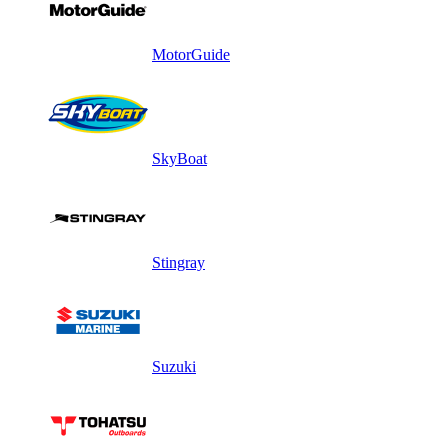
MotorGuide
SkyBoat
Stingray
Suzuki