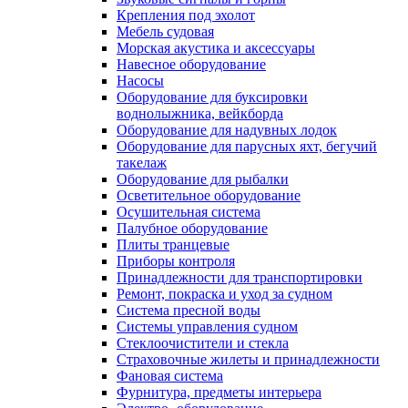
Крепления под эхолот
Мебель судовая
Морская акустика и аксессуары
Навесное оборудование
Насосы
Оборудование для буксировки
воднолыжника, вейкборда
Оборудование для надувных лодок
Оборудование для парусных яхт, бегучий
такелаж
Оборудование для рыбалки
Осветительное оборудование
Осушительная система
Палубное оборудование
Плиты транцевые
Приборы контроля
Принадлежности для транспортировки
Ремонт, покраска и уход за судном
Система пресной воды
Системы управления судном
Стеклоочистители и стекла
Страховочные жилеты и принадлежности
Фановая система
Фурнитура, предметы интерьера