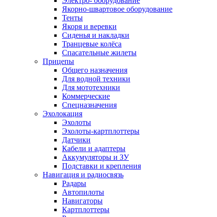
Электро- оборудование
Якорно-швартовое оборудование
Тенты
Якоря и веревки
Сиденья и накладки
Транцевые колёса
Спасательные жилеты
Прицепы
Общего назначения
Для водной техники
Для мототехники
Коммерческие
Спецназначения
Эхолокация
Эхолоты
Эхолоты-картплоттеры
Датчики
Кабели и адаптеры
Аккумуляторы и ЗУ
Подставки и крепления
Навигация и радиосвязь
Радары
Автопилоты
Навигаторы
Картплоттеры