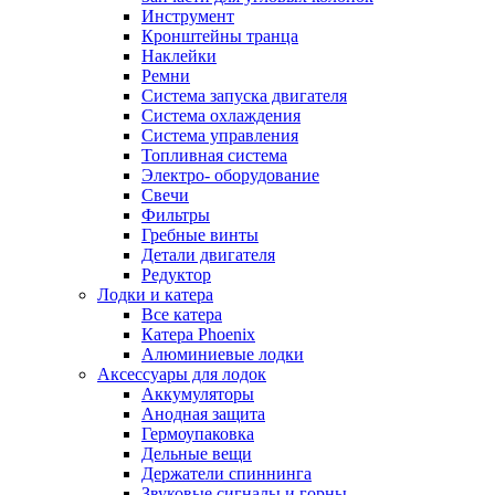
Инструмент
Кронштейны транца
Наклейки
Ремни
Система запуска двигателя
Система охлаждения
Система управления
Топливная система
Электро- оборудование
Свечи
Фильтры
Гребные винты
Детали двигателя
Редуктор
Лодки и катера
Все катера
Катера Phoenix
Алюминиевые лодки
Аксессуары для лодок
Аккумуляторы
Анодная защита
Гермоупаковка
Дельные вещи
Держатели спиннинга
Звуковые сигналы и горны