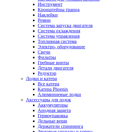
Инструмент
Кронштейны транца
Наклейки
Ремни
Система запуска двигателя
Система охлаждения
Система управления
Топливная система
Электро- оборудование
Свечи
Фильтры
Гребные винты
Детали двигателя
Редуктор
Лодки и катера
Все катера
Катера Phoenix
Алюминиевые лодки
Аксессуары для лодок
Аккумуляторы
Анодная защита
Гермоупаковка
Дельные вещи
Держатели спиннинга
Звуковые сигналы и горны