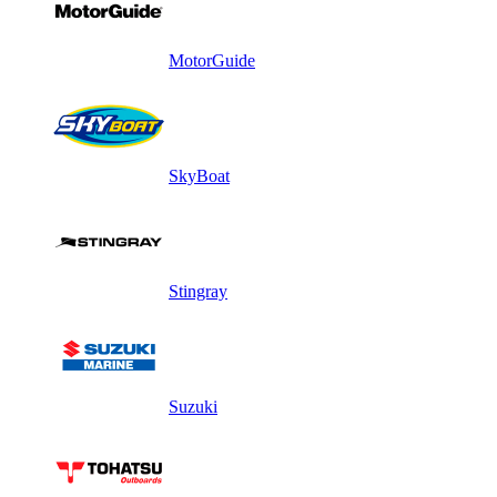
MotorGuide
SkyBoat
Stingray
Suzuki