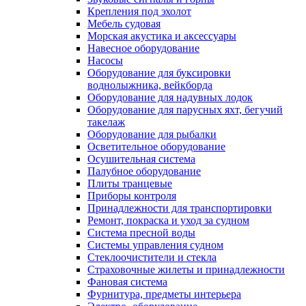
Крепления под эхолот
Мебель судовая
Морская акустика и аксессуары
Навесное оборудование
Насосы
Оборудование для буксировки
воднолыжника, вейкборда
Оборудование для надувных лодок
Оборудование для парусных яхт, бегучий
такелаж
Оборудование для рыбалки
Осветительное оборудование
Осушительная система
Палубное оборудование
Плиты транцевые
Приборы контроля
Принадлежности для транспортировки
Ремонт, покраска и уход за судном
Система пресной воды
Системы управления судном
Стеклоочистители и стекла
Страховочные жилеты и принадлежности
Фановая система
Фурнитура, предметы интерьера