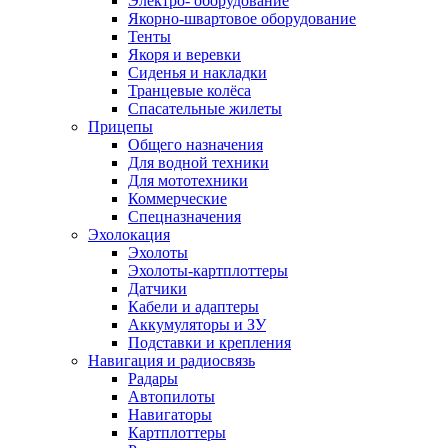
Электро- оборудование
Якорно-швартовое оборудование
Тенты
Якоря и веревки
Сиденья и накладки
Транцевые колёса
Спасательные жилеты
Прицепы
Общего назначения
Для водной техники
Для мототехники
Коммерческие
Спецназначения
Эхолокация
Эхолоты
Эхолоты-картплоттеры
Датчики
Кабели и адаптеры
Аккумуляторы и ЗУ
Подставки и крепления
Навигация и радиосвязь
Радары
Автопилоты
Навигаторы
Картплоттеры