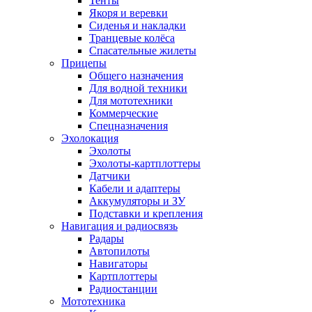
Тенты
Якоря и веревки
Сиденья и накладки
Транцевые колёса
Спасательные жилеты
Прицепы
Общего назначения
Для водной техники
Для мототехники
Коммерческие
Спецназначения
Эхолокация
Эхолоты
Эхолоты-картплоттеры
Датчики
Кабели и адаптеры
Аккумуляторы и ЗУ
Подставки и крепления
Навигация и радиосвязь
Радары
Автопилоты
Навигаторы
Картплоттеры
Радиостанции
Мототехника