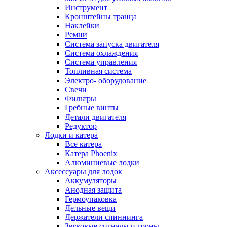
Инструмент
Кронштейны транца
Наклейки
Ремни
Система запуска двигателя
Система охлаждения
Система управления
Топливная система
Электро- оборудование
Свечи
Фильтры
Гребные винты
Детали двигателя
Редуктор
Лодки и катера
Все катера
Катера Phoenix
Алюминиевые лодки
Аксессуары для лодок
Аккумуляторы
Анодная защита
Гермоупаковка
Дельные вещи
Держатели спиннинга
Звуковые сигналы и горны