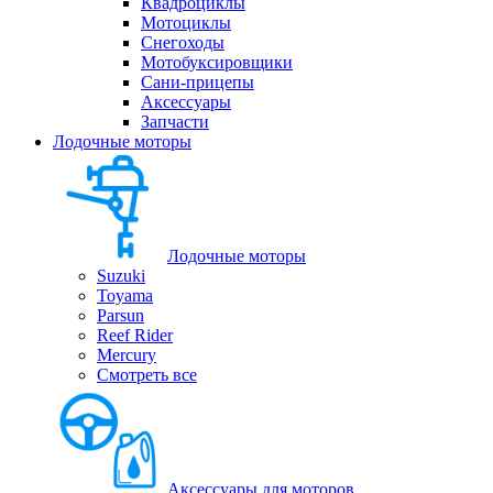
Квадроциклы
Мотоциклы
Снегоходы
Мотобуксировщики
Сани-прицепы
Аксессуары
Запчасти
Лодочные моторы
Лодочные моторы
Suzuki
Toyama
Parsun
Reef Rider
Mercury
Смотреть все
Аксессуары для моторов