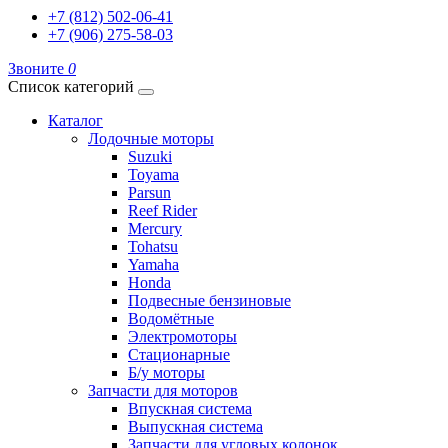
+7 (812) 502-06-41
+7 (906) 275-58-03
Звоните
0
Список категорий
Каталог
Лодочные моторы
Suzuki
Toyama
Parsun
Reef Rider
Mercury
Tohatsu
Yamaha
Honda
Подвесные бензиновые
Водомётные
Электромоторы
Стационарные
Б/у моторы
Запчасти для моторов
Впускная система
Выпускная система
Запчасти для угловых колонок