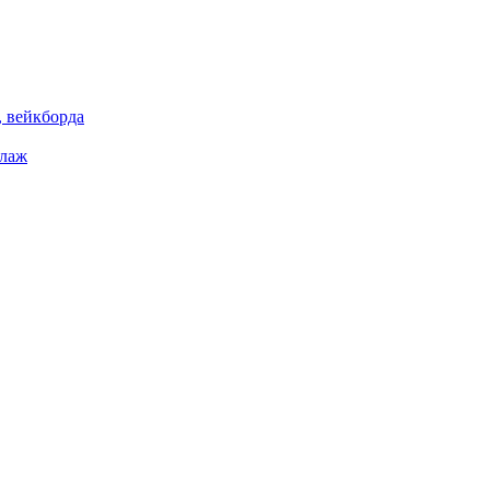
 вейкборда
елаж