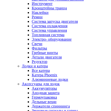
Инструмент
Кронштейны транца
Наклейки
Ремни
Система запуска двигателя
Система охлаждения
Система управления
Топливная система
Электро- оборудование
Свечи
Фильтры
Гребные винты
Детали двигателя
Редуктор
Лодки и катера
Все катера
Катера Phoenix
Алюминиевые лодки
Аксессуары для лодок
Аккумуляторы
Анодная защита
Гермоупаковка
Дельные вещи
Держатели спиннинга
Звуковые сигналы и горны