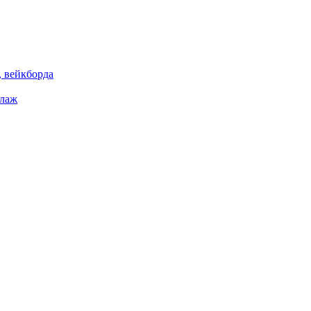
 вейкборда
елаж