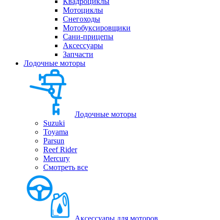
Квадроциклы
Мотоциклы
Снегоходы
Мотобуксировщики
Сани-прицепы
Аксессуары
Запчасти
Лодочные моторы
Лодочные моторы
Suzuki
Toyama
Parsun
Reef Rider
Mercury
Смотреть все
Аксессуары для моторов