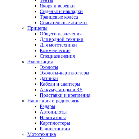
Тенты
Якоря и веревки
Сиденья и накладки
Транцевые колёса
Спасательные жилеты
Прицепы
Общего назначения
Для водной техники
Для мототехники
Коммерческие
Спецназначения
Эхолокация
Эхолоты
Эхолоты-картплоттеры
Датчики
Кабели и адаптеры
Аккумуляторы и ЗУ
Подставки и крепления
Навигация и радиосвязь
Радары
Автопилоты
Навигаторы
Картплоттеры
Радиостанции
Мототехника