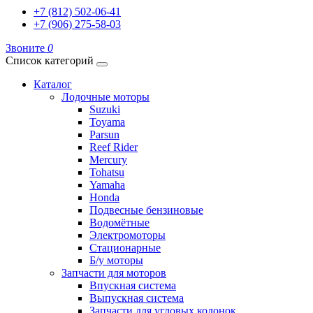
+7 (812) 502-06-41
+7 (906) 275-58-03
Звоните
0
Список категорий
Каталог
Лодочные моторы
Suzuki
Toyama
Parsun
Reef Rider
Mercury
Tohatsu
Yamaha
Honda
Подвесные бензиновые
Водомётные
Электромоторы
Стационарные
Б/у моторы
Запчасти для моторов
Впускная система
Выпускная система
Запчасти для угловых колонок