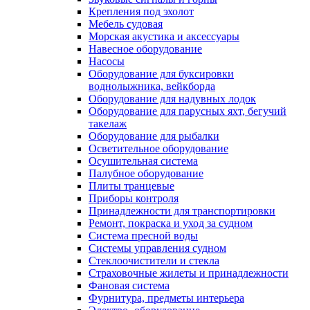
Крепления под эхолот
Мебель судовая
Морская акустика и аксессуары
Навесное оборудование
Насосы
Оборудование для буксировки
воднолыжника, вейкборда
Оборудование для надувных лодок
Оборудование для парусных яхт, бегучий
такелаж
Оборудование для рыбалки
Осветительное оборудование
Осушительная система
Палубное оборудование
Плиты транцевые
Приборы контроля
Принадлежности для транспортировки
Ремонт, покраска и уход за судном
Система пресной воды
Системы управления судном
Стеклоочистители и стекла
Страховочные жилеты и принадлежности
Фановая система
Фурнитура, предметы интерьера