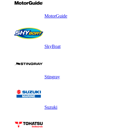
MotorGuide
SkyBoat
Stingray
Suzuki