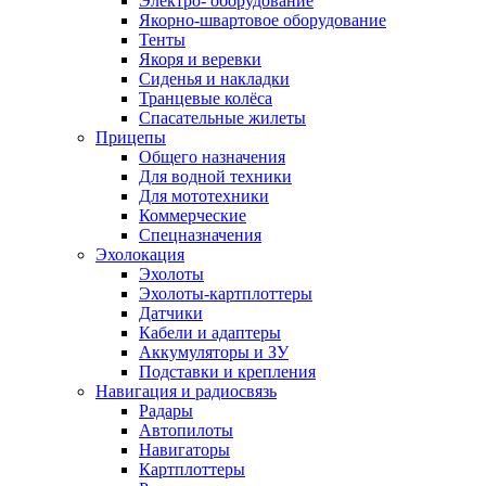
Электро- оборудование
Якорно-швартовое оборудование
Тенты
Якоря и веревки
Сиденья и накладки
Транцевые колёса
Спасательные жилеты
Прицепы
Общего назначения
Для водной техники
Для мототехники
Коммерческие
Спецназначения
Эхолокация
Эхолоты
Эхолоты-картплоттеры
Датчики
Кабели и адаптеры
Аккумуляторы и ЗУ
Подставки и крепления
Навигация и радиосвязь
Радары
Автопилоты
Навигаторы
Картплоттеры