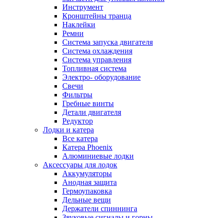
Инструмент
Кронштейны транца
Наклейки
Ремни
Система запуска двигателя
Система охлаждения
Система управления
Топливная система
Электро- оборудование
Свечи
Фильтры
Гребные винты
Детали двигателя
Редуктор
Лодки и катера
Все катера
Катера Phoenix
Алюминиевые лодки
Аксессуары для лодок
Аккумуляторы
Анодная защита
Гермоупаковка
Дельные вещи
Держатели спиннинга
Звуковые сигналы и горны