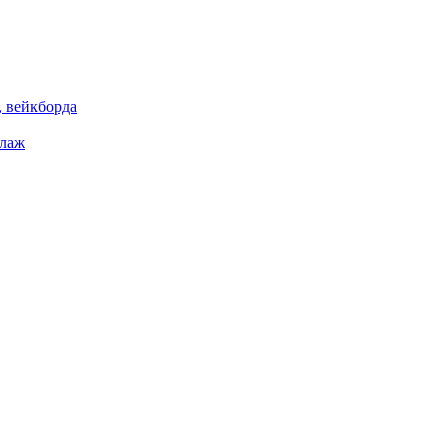
 вейкборда
елаж