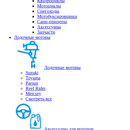
Квадроциклы
Мотоциклы
Снегоходы
Мотобуксировщики
Сани-прицепы
Аксессуары
Запчасти
Лодочные моторы
Лодочные моторы
Suzuki
Toyama
Parsun
Reef Rider
Mercury
Смотреть все
Аксессуары для моторов