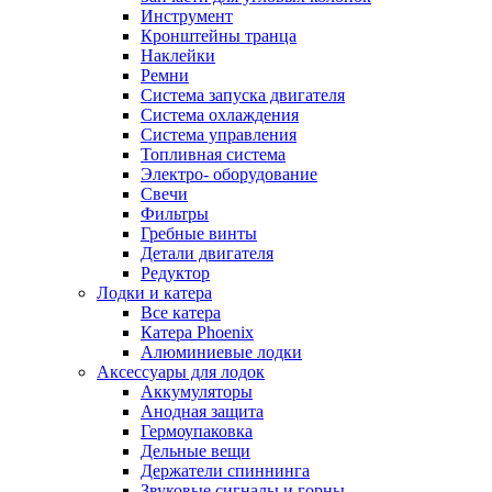
Инструмент
Кронштейны транца
Наклейки
Ремни
Система запуска двигателя
Система охлаждения
Система управления
Топливная система
Электро- оборудование
Свечи
Фильтры
Гребные винты
Детали двигателя
Редуктор
Лодки и катера
Все катера
Катера Phoenix
Алюминиевые лодки
Аксессуары для лодок
Аккумуляторы
Анодная защита
Гермоупаковка
Дельные вещи
Держатели спиннинга
Звуковые сигналы и горны