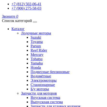
+7 (812) 502-06-41
+7 (906) 275-58-03
Звоните
0
Список категорий
Каталог
Лодочные моторы
Suzuki
Toyama
Parsun
Reef Rider
Mercury
Tohatsu
Yamaha
Honda
Подвесные бензиновые
Водомётные
Электромоторы
Стационарные
Б/у моторы
Запчасти для моторов
Впускная система
Выпускная система
Запчасти для угловых колонок