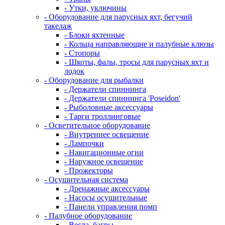
- Утки, уключины
- Оборудование для парусных яхт, бегучий
такелаж
- Блоки яхтенные
- Кольца направляющие и палубные клюзы
- Стопоры
- Шкоты, фалы, тросы для парусных яхт и
лодок
- Оборудование для рыбалки
- Держатели спиннинга
- Держатели спиннинга 'Poseidon'
- Рыболовные аксессуары
- Тарги троллинговые
- Осветительное оборудование
- Внутреннее освещение
- Лампочки
- Навигационные огни
- Наружное освещение
- Прожекторы
- Осушительная система
- Дренажные аксессуары
- Насосы осушительные
- Панели управления помп
- Палубное оборудование
- Весла, багры