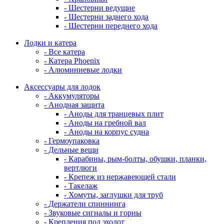
- Шестерни ведущие
- Шестерни заднего хода
- Шестерни переднего хода
Лодки и катера
- Все катера
- Катера Phoenix
- Алюминиевые лодки
Аксессуары для лодок
- Аккумуляторы
- Анодная защита
- Аноды для транцевых плит
- Аноды на гребной вал
- Аноды на корпус судна
- Гермоупаковка
- Дельные вещи
- Карабины, рым-болты, обушки, планки,
вертлюги
- Крепеж из нержавеющей стали
- Такелаж
- Хомуты, заглушки для труб
- Держатели спиннинга
- Звуковые сигналы и горны
- Крепления под эхолот