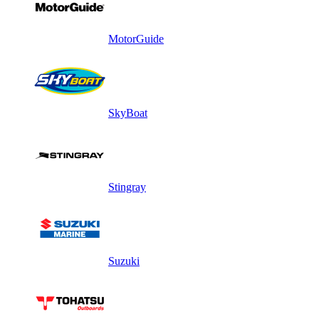
MotorGuide
SkyBoat
Stingray
Suzuki