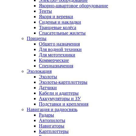
Электро- оборудование
Якорно-швартовое оборудование
Тенты
Якоря и веревки
Сиденья и накладки
Транцевые колёса
Спасательные жилеты
Прицепы
Общего назначения
Для водной техники
Для мототехники
Коммерческие
Спецназначения
Эхолокация
Эхолоты
Эхолоты-картплоттеры
Датчики
Кабели и адаптеры
Аккумуляторы и ЗУ
Подставки и крепления
Навигация и радиосвязь
Радары
Автопилоты
Навигаторы
Картплоттеры