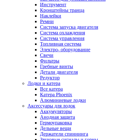
Инструмент
Кронштейны транца
Наклейки
Ремни
Система запуска двигателя
Система охлаждения
Система управления
Топливная система
Электро- оборудование
Свечи
Фильтры
Гребные винты
Детали двигателя
Редуктор
Лодки и катера
Все катера
Катера Phoenix
Алюминиевые лодки
Аксессуары для лодок
Аккумуляторы
Анодная защита
Гермоупаковка
Дельные вещи
Держатели спиннинга
Звуковые сигналы и горны