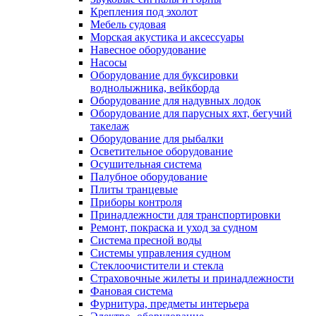
Крепления под эхолот
Мебель судовая
Морская акустика и аксессуары
Навесное оборудование
Насосы
Оборудование для буксировки
воднолыжника, вейкборда
Оборудование для надувных лодок
Оборудование для парусных яхт, бегучий
такелаж
Оборудование для рыбалки
Осветительное оборудование
Осушительная система
Палубное оборудование
Плиты транцевые
Приборы контроля
Принадлежности для транспортировки
Ремонт, покраска и уход за судном
Система пресной воды
Системы управления судном
Стеклоочистители и стекла
Страховочные жилеты и принадлежности
Фановая система
Фурнитура, предметы интерьера