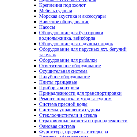
Крепления под эхолот
Мебель судовая
Морская акустика и аксессуары
Навесное оборудование
Насосы
Оборудование для буксировки
воднолыжника, вейкборда
Оборудование для надувных лодок
Оборудование для парусных яхт, бегучий
такелаж
Оборудование для рыбалки
Осветительное оборудование
Осушительная система
Палубное оборудование
Плиты транцевые
Приборы контроля
Принадлежности для транспортировки
Ремонт, покраска и уход за судном
Система пресной воды
Системы управления судном
Стеклоочистители и стекла
Страховочные жилеты и принадлежности
Фановая система
Фурнитура, предметы интерьера