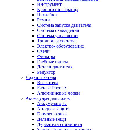
Инструмент
Кронштейны транца
Наклейки
Ремни
Система запуска двигателя
Система охлаждения
Система управления
Топливная система
Электро- оборудование
Свечи
Фильтры
Гребные винты
Детали двигателя
Редуктор
Лодки и катера
Все катера
Катера Phoenix
Алюминиевые лодки
Аксессуары для лодок
Аккумуляторы
Анодная защита
Гермоупаковка
Дельные вещи
Держатели спиннинга
Звуковые сигналы и горны