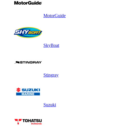
MotorGuide
SkyBoat
Stingray
Suzuki