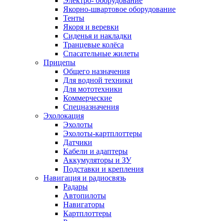
Электро- оборудование
Якорно-швартовое оборудование
Тенты
Якоря и веревки
Сиденья и накладки
Транцевые колёса
Спасательные жилеты
Прицепы
Общего назначения
Для водной техники
Для мототехники
Коммерческие
Спецназначения
Эхолокация
Эхолоты
Эхолоты-картплоттеры
Датчики
Кабели и адаптеры
Аккумуляторы и ЗУ
Подставки и крепления
Навигация и радиосвязь
Радары
Автопилоты
Навигаторы
Картплоттеры