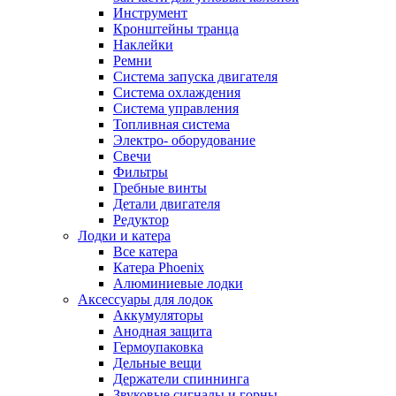
Инструмент
Кронштейны транца
Наклейки
Ремни
Система запуска двигателя
Система охлаждения
Система управления
Топливная система
Электро- оборудование
Свечи
Фильтры
Гребные винты
Детали двигателя
Редуктор
Лодки и катера
Все катера
Катера Phoenix
Алюминиевые лодки
Аксессуары для лодок
Аккумуляторы
Анодная защита
Гермоупаковка
Дельные вещи
Держатели спиннинга
Звуковые сигналы и горны