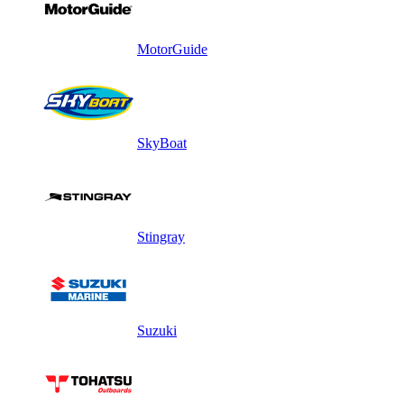
MotorGuide
SkyBoat
Stingray
Suzuki