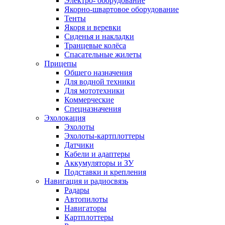
Электро- оборудование
Якорно-швартовое оборудование
Тенты
Якоря и веревки
Сиденья и накладки
Транцевые колёса
Спасательные жилеты
Прицепы
Общего назначения
Для водной техники
Для мототехники
Коммерческие
Спецназначения
Эхолокация
Эхолоты
Эхолоты-картплоттеры
Датчики
Кабели и адаптеры
Аккумуляторы и ЗУ
Подставки и крепления
Навигация и радиосвязь
Радары
Автопилоты
Навигаторы
Картплоттеры