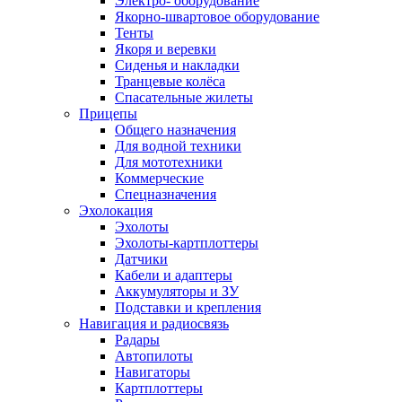
Электро- оборудование
Якорно-швартовое оборудование
Тенты
Якоря и веревки
Сиденья и накладки
Транцевые колёса
Спасательные жилеты
Прицепы
Общего назначения
Для водной техники
Для мототехники
Коммерческие
Спецназначения
Эхолокация
Эхолоты
Эхолоты-картплоттеры
Датчики
Кабели и адаптеры
Аккумуляторы и ЗУ
Подставки и крепления
Навигация и радиосвязь
Радары
Автопилоты
Навигаторы
Картплоттеры