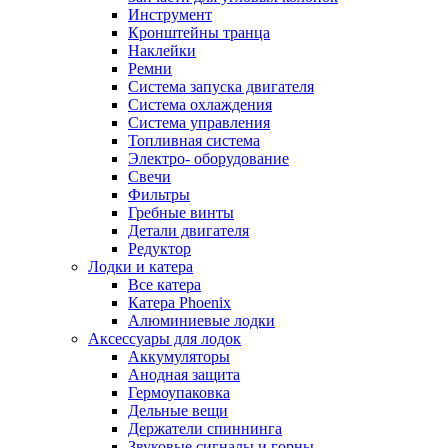
Инструмент
Кронштейны транца
Наклейки
Ремни
Система запуска двигателя
Система охлаждения
Система управления
Топливная система
Электро- оборудование
Свечи
Фильтры
Гребные винты
Детали двигателя
Редуктор
Лодки и катера
Все катера
Катера Phoenix
Алюминиевые лодки
Аксессуары для лодок
Аккумуляторы
Анодная защита
Гермоупаковка
Дельные вещи
Держатели спиннинга
Звуковые сигналы и горны