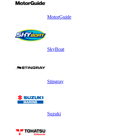
MotorGuide
SkyBoat
Stingray
Suzuki