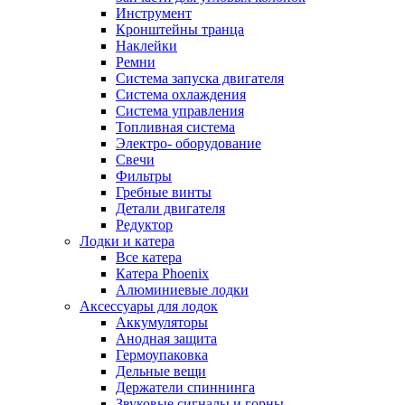
Инструмент
Кронштейны транца
Наклейки
Ремни
Система запуска двигателя
Система охлаждения
Система управления
Топливная система
Электро- оборудование
Свечи
Фильтры
Гребные винты
Детали двигателя
Редуктор
Лодки и катера
Все катера
Катера Phoenix
Алюминиевые лодки
Аксессуары для лодок
Аккумуляторы
Анодная защита
Гермоупаковка
Дельные вещи
Держатели спиннинга
Звуковые сигналы и горны