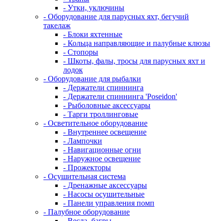
- Утки, уключины
- Оборудование для парусных яхт, бегучий
такелаж
- Блоки яхтенные
- Кольца направляющие и палубные клюзы
- Стопоры
- Шкоты, фалы, тросы для парусных яхт и
лодок
- Оборудование для рыбалки
- Держатели спиннинга
- Держатели спиннинга 'Poseidon'
- Рыболовные аксессуары
- Тарги троллинговые
- Осветительное оборудование
- Внутреннее освещение
- Лампочки
- Навигационные огни
- Наружное освещение
- Прожекторы
- Осушительная система
- Дренажные аксессуары
- Насосы осушительные
- Панели управления помп
- Палубное оборудование
- Весла, багры