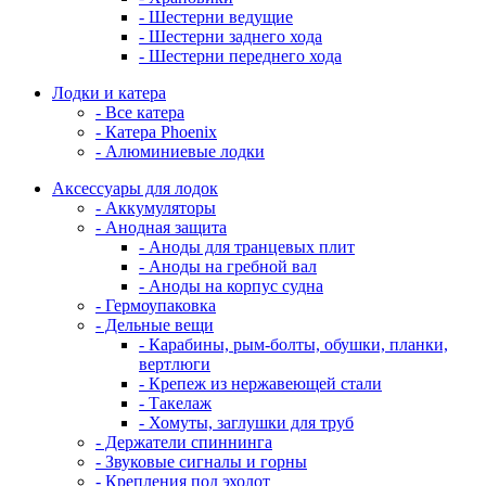
- Шестерни ведущие
- Шестерни заднего хода
- Шестерни переднего хода
Лодки и катера
- Все катера
- Катера Phoenix
- Алюминиевые лодки
Аксессуары для лодок
- Аккумуляторы
- Анодная защита
- Аноды для транцевых плит
- Аноды на гребной вал
- Аноды на корпус судна
- Гермоупаковка
- Дельные вещи
- Карабины, рым-болты, обушки, планки,
вертлюги
- Крепеж из нержавеющей стали
- Такелаж
- Хомуты, заглушки для труб
- Держатели спиннинга
- Звуковые сигналы и горны
- Крепления под эхолот