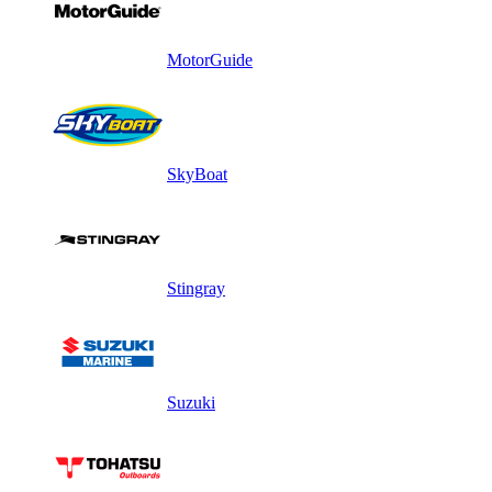
MotorGuide
SkyBoat
Stingray
Suzuki