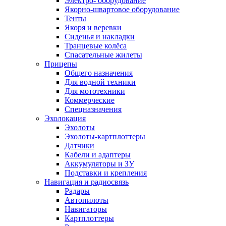
Электро- оборудование
Якорно-швартовое оборудование
Тенты
Якоря и веревки
Сиденья и накладки
Транцевые колёса
Спасательные жилеты
Прицепы
Общего назначения
Для водной техники
Для мототехники
Коммерческие
Спецназначения
Эхолокация
Эхолоты
Эхолоты-картплоттеры
Датчики
Кабели и адаптеры
Аккумуляторы и ЗУ
Подставки и крепления
Навигация и радиосвязь
Радары
Автопилоты
Навигаторы
Картплоттеры