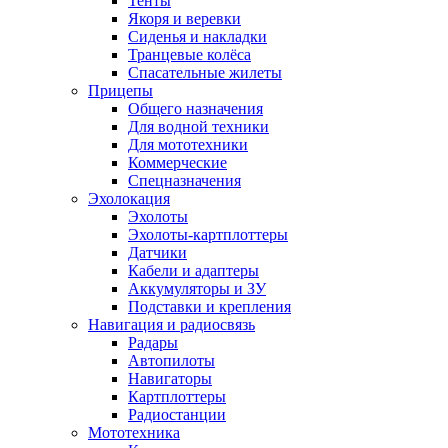
Тенты
Якоря и веревки
Сиденья и накладки
Транцевые колёса
Спасательные жилеты
Прицепы
Общего назначения
Для водной техники
Для мототехники
Коммерческие
Спецназначения
Эхолокация
Эхолоты
Эхолоты-картплоттеры
Датчики
Кабели и адаптеры
Аккумуляторы и ЗУ
Подставки и крепления
Навигация и радиосвязь
Радары
Автопилоты
Навигаторы
Картплоттеры
Радиостанции
Мототехника