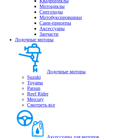
Квадроциклы
Мотоциклы
Снегоходы
Мотобуксировщики
Сани-прицепы
Аксессуары
Запчасти
Лодочные моторы
Лодочные моторы
Suzuki
Toyama
Parsun
Reef Rider
Mercury
Смотреть все
Аксессуары для моторов