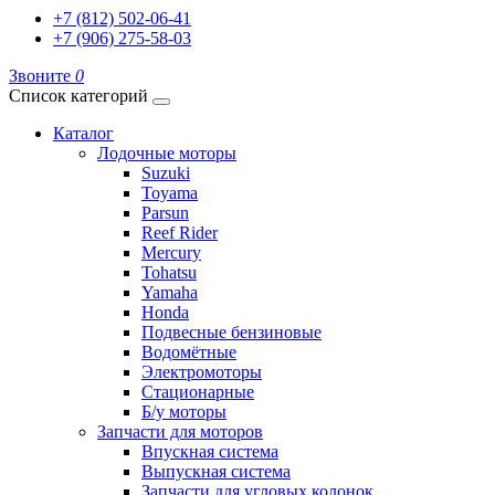
+7 (812) 502-06-41
+7 (906) 275-58-03
Звоните
0
Список категорий
Каталог
Лодочные моторы
Suzuki
Toyama
Parsun
Reef Rider
Mercury
Tohatsu
Yamaha
Honda
Подвесные бензиновые
Водомётные
Электромоторы
Стационарные
Б/у моторы
Запчасти для моторов
Впускная система
Выпускная система
Запчасти для угловых колонок