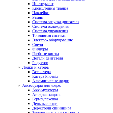
Инструмент
Кронштейны транца
Наклейки
Ремни
Система запуска двигателя
Система охлаждения
Система управления
Топливная система
Электро- оборудование
Свечи
Фильтры
Гребные винты
Детали двигателя
Редуктор
Лодки и катера
Все катера
Катера Phoenix
Алюминиевые лодки
Аксессуары для лодок
Аккумуляторы
Анодная защита
Гермоупаковка
Дельные вещи
Держатели спиннинга
Звуковые сигналы и горны