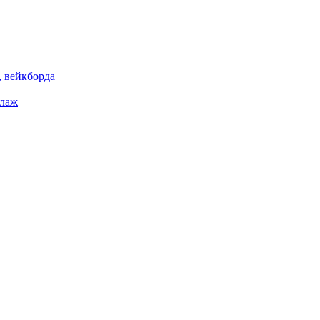
 вейкборда
елаж