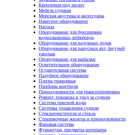
Крепления под эхолот
Мебель судовая
Морская акустика и аксессуары
Навесное оборудование
Насосы
Оборудование для буксировки
воднолыжника, вейкборда
Оборудование для надувных лодок
Оборудование для парусных яхт, бегучий
такелаж
Оборудование для рыбалки
Осветительное оборудование
Осушительная система
Палубное оборудование
Плиты транцевые
Приборы контроля
Принадлежности для транспортировки
Ремонт, покраска и уход за судном
Система пресной воды
Системы управления судном
Стеклоочистители и стекла
Страховочные жилеты и принадлежности
Фановая система
Фурнитура, предметы интерьера