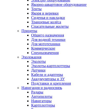
Электро- оборудование
Якорно-швартовое оборудование
Тенты
Якоря и веревки
Сиденья и накладки
Транцевые колёса
Спасательные жилеты
Прицепы
Общего назначения
Для водной техники
Для мототехники
Коммерческие
Спецназначения
Эхолокация
Эхолоты
Эхолоты-картплоттеры
Датчики
Кабели и адаптеры
Аккумуляторы и ЗУ
Подставки и крепления
Навигация и радиосвязь
Радары
Автопилоты
Навигаторы
Картплоттеры