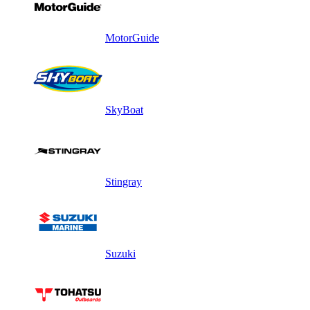
MotorGuide
SkyBoat
Stingray
Suzuki