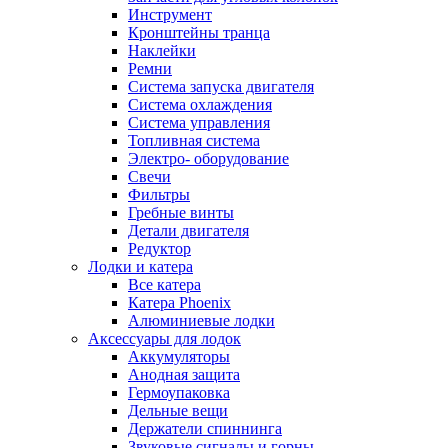
Инструмент
Кронштейны транца
Наклейки
Ремни
Система запуска двигателя
Система охлаждения
Система управления
Топливная система
Электро- оборудование
Свечи
Фильтры
Гребные винты
Детали двигателя
Редуктор
Лодки и катера
Все катера
Катера Phoenix
Алюминиевые лодки
Аксессуары для лодок
Аккумуляторы
Анодная защита
Гермоупаковка
Дельные вещи
Держатели спиннинга
Звуковые сигналы и горны