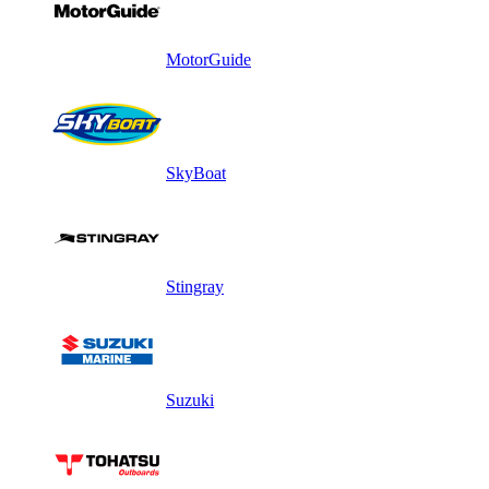
MotorGuide
SkyBoat
Stingray
Suzuki