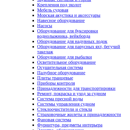
Крепления под эхолот
Мебель судовая
Морская акустика и аксессуары
Навесное оборудование
Насосы
Оборудование для буксировки
воднолыжника, вейкборда
Оборудование для надувных лодок
Оборудование для парусных яхт, бегучий
такелаж
Оборудование для рыбалки
Осветительное оборудование
Осушительная система
Палубное оборудование
Плиты транцевые
Приборы контроля
Принадлежности для транспортировки
Ремонт, покраска и уход за судном
Система пресной воды
Системы управления судном
Стеклоочистители и стекла
Страховочные жилеты и принадлежности
Фановая система
Фурнитура, предметы интерьера