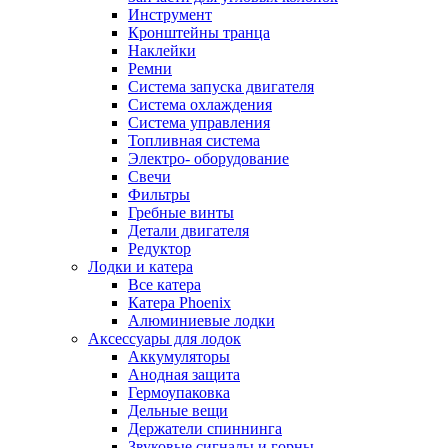
Инструмент
Кронштейны транца
Наклейки
Ремни
Система запуска двигателя
Система охлаждения
Система управления
Топливная система
Электро- оборудование
Свечи
Фильтры
Гребные винты
Детали двигателя
Редуктор
Лодки и катера
Все катера
Катера Phoenix
Алюминиевые лодки
Аксессуары для лодок
Аккумуляторы
Анодная защита
Гермоупаковка
Дельные вещи
Держатели спиннинга
Звуковые сигналы и горны