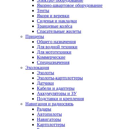
Электро- оборудование
Якорно-швартовое оборудование
Тенты
Якоря и веревки
Сиденья и накладки
Транцевые колёса
Спасательные жилеты
Прицепы
Общего назначения
Для водной техники
Для мототехники
Коммерческие
Спецназначения
Эхолокация
Эхолоты
Эхолоты-картплоттеры
Датчики
Кабели и адаптеры
Аккумуляторы и ЗУ
Подставки и крепления
Навигация и радиосвязь
Радары
Автопилоты
Навигаторы
Картплоттеры