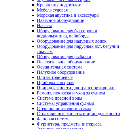
Крепления под эхолот
Мебель судовая
Морская акустика и аксессуары
Навесное оборудование
Насосы
Оборудование для буксировки
воднолыжника, вейкборда
Оборудование для надувных лодок
Оборудование для парусных яхт, бегучий
такелаж
Оборудование для рыбалки
Осветительное оборудование
Осушительная система
Палубное оборудование
Плиты транцевые
Приборы контроля
Принадлежности для транспортировки
Ремонт, покраска и уход за судном
Система пресной воды
Системы управления судном
Стеклоочистители и стекла
Страховочные жилеты и принадлежности
Фановая система
Фурнитура, предметы интерьера