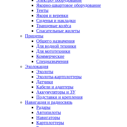
Электро- оборудование
Якорно-швартовое оборудование
Тенты
Якоря и веревки
Сиденья и накладки
Транцевые колёса
Спасательные жилеты
Прицепы
Общего назначения
Для водной техники
Для мототехники
Коммерческие
Спецназначения
Эхолокация
Эхолоты
Эхолоты-картплоттеры
Датчики
Кабели и адаптеры
Аккумуляторы и ЗУ
Подставки и крепления
Навигация и радиосвязь
Радары
Автопилоты
Навигаторы
Картплоттеры