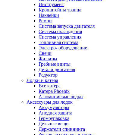
Инструмент
Кронштейны транца
Наклейки
Ремни
Система запуска двигателя
Система охлаждения
Система управления
Топливная система
Электро- оборудование
Свечи
Фильтры
Гребные винты
Детали двигателя
Редуктор
Лодки и катера
Все катера
Катера Phoenix
Алюминиевые лодки
Аксессуары для лодок
Аккумуляторы
Анодная защита
Гермоупаковка
Дельные вещи
Держатели спиннинга
Звуковые сигналы и горны