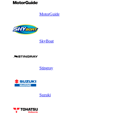
MotorGuide
SkyBoat
Stingray
Suzuki