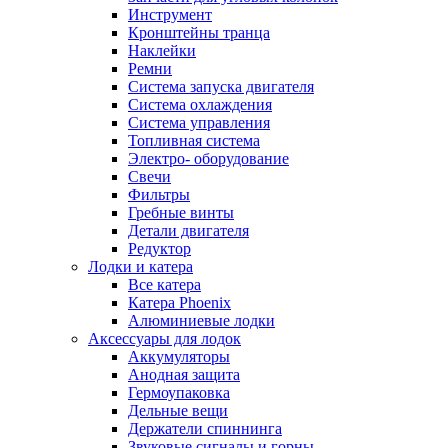
Инструмент
Кронштейны транца
Наклейки
Ремни
Система запуска двигателя
Система охлаждения
Система управления
Топливная система
Электро- оборудование
Свечи
Фильтры
Гребные винты
Детали двигателя
Редуктор
Лодки и катера
Все катера
Катера Phoenix
Алюминиевые лодки
Аксессуары для лодок
Аккумуляторы
Анодная защита
Гермоупаковка
Дельные вещи
Держатели спиннинга
Звуковые сигналы и горны