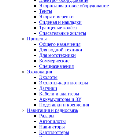
Электро- оборудование
Якорно-швартовое оборудование
Тенты
Якоря и веревки
Сиденья и накладки
Транцевые колёса
Спасательные жилеты
Прицепы
Общего назначения
Для водной техники
Для мототехники
Коммерческие
Спецназначения
Эхолокация
Эхолоты
Эхолоты-картплоттеры
Датчики
Кабели и адаптеры
Аккумуляторы и ЗУ
Подставки и крепления
Навигация и радиосвязь
Радары
Автопилоты
Навигаторы
Картплоттеры