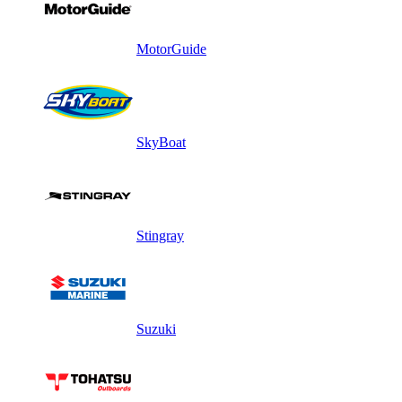
MotorGuide
SkyBoat
Stingray
Suzuki