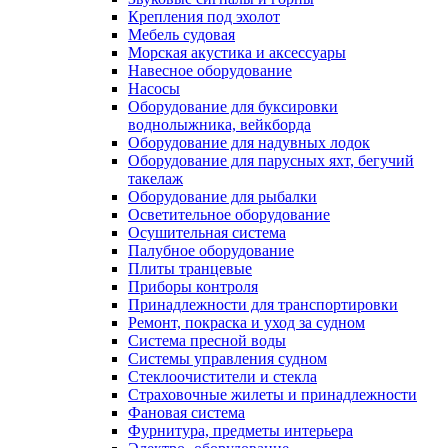
Крепления под эхолот
Мебель судовая
Морская акустика и аксессуары
Навесное оборудование
Насосы
Оборудование для буксировки
воднолыжника, вейкборда
Оборудование для надувных лодок
Оборудование для парусных яхт, бегучий
такелаж
Оборудование для рыбалки
Осветительное оборудование
Осушительная система
Палубное оборудование
Плиты транцевые
Приборы контроля
Принадлежности для транспортировки
Ремонт, покраска и уход за судном
Система пресной воды
Системы управления судном
Стеклоочистители и стекла
Страховочные жилеты и принадлежности
Фановая система
Фурнитура, предметы интерьера