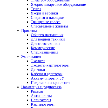
Электро- оборудование
Якорно-швартовое оборудование
Тенты
Якоря и веревки
Сиденья и накладки
Транцевые колёса
Спасательные жилеты
Прицепы
Общего назначения
Для водной техники
Для мототехники
Коммерческие
Спецназначения
Эхолокация
Эхолоты
Эхолоты-картплоттеры
Датчики
Кабели и адаптеры
Аккумуляторы и ЗУ
Подставки и крепления
Навигация и радиосвязь
Радары
Автопилоты
Навигаторы
Картплоттеры