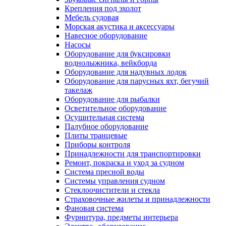
Крепления под эхолот
Мебель судовая
Морская акустика и аксессуары
Навесное оборудование
Насосы
Оборудование для буксировки
воднолыжника, вейкборда
Оборудование для надувных лодок
Оборудование для парусных яхт, бегучий
такелаж
Оборудование для рыбалки
Осветительное оборудование
Осушительная система
Палубное оборудование
Плиты транцевые
Приборы контроля
Принадлежности для транспортировки
Ремонт, покраска и уход за судном
Система пресной воды
Системы управления судном
Стеклоочистители и стекла
Страховочные жилеты и принадлежности
Фановая система
Фурнитура, предметы интерьера