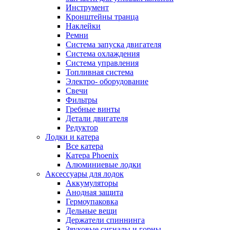
Инструмент
Кронштейны транца
Наклейки
Ремни
Система запуска двигателя
Система охлаждения
Система управления
Топливная система
Электро- оборудование
Свечи
Фильтры
Гребные винты
Детали двигателя
Редуктор
Лодки и катера
Все катера
Катера Phoenix
Алюминиевые лодки
Аксессуары для лодок
Аккумуляторы
Анодная защита
Гермоупаковка
Дельные вещи
Держатели спиннинга
Звуковые сигналы и горны