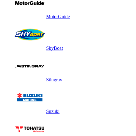
MotorGuide
SkyBoat
Stingray
Suzuki