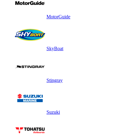
MotorGuide
SkyBoat
Stingray
Suzuki