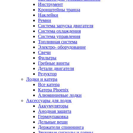
Инструмент
Кронштейны транца
Наклейки
Ремни
Система запуска двигателя
Система охлаждения
Система управления
Топливная система
Электро- оборудование
Свечи
Фильтры
Гребные винты
Детали двигателя
Редуктор
Лодки и катера
Все катера
Катера Phoenix
Алюминиевые лодки
Аксессуары для лодок
Аккумуляторы
Анодная защита
Гермоупаковка
Дельные вещи
Держатели спиннинга
Звуковые сигналы и горны