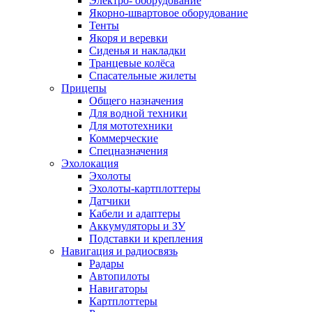
Электро- оборудование
Якорно-швартовое оборудование
Тенты
Якоря и веревки
Сиденья и накладки
Транцевые колёса
Спасательные жилеты
Прицепы
Общего назначения
Для водной техники
Для мототехники
Коммерческие
Спецназначения
Эхолокация
Эхолоты
Эхолоты-картплоттеры
Датчики
Кабели и адаптеры
Аккумуляторы и ЗУ
Подставки и крепления
Навигация и радиосвязь
Радары
Автопилоты
Навигаторы
Картплоттеры