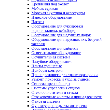
Крепления под эхолот
Мебель судовая
Морская акустика и аксессуары
Навесное оборудование
Насосы
Оборудование для буксировки
воднолыжника, вейкборда
Оборудование для надувных лодок
Оборудование для парусных яхт, бегучий
такелаж
Оборудование для рыбалки
Осветительное оборудование
Осушительная система
Палубное оборудование
Плиты транцевые
Приборы контроля
Принадлежности для транспортировки
Ремонт, покраска и уход за судном
Система пресной воды
Системы управления судном
Стеклоочистители и стекла
Страховочные жилеты и принадлежности
Фановая система
Фурнитура, предметы интерьера